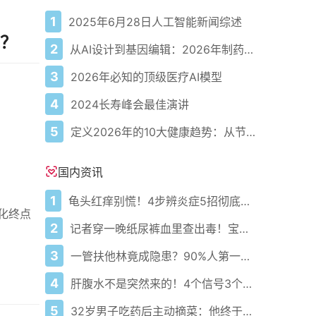
1
2025年6月28日人工智能新闻综述
？
2
从AI设计到基因编辑：2026年制药领域重大突破
3
2026年必知的顶级医疗AI模型
4
2024长寿峰会最佳演讲
5
定义2026年的10大健康趋势：从节律健康到冷热交替疗法
国内资讯
1
龟头红痒别慌！4步辨炎症5招彻底防复发
优化终点
2
记者穿一晚纸尿裤血里查出毒！宝宝血液浓度竟是成人的5倍？
3
一管扶他林竟成隐患？90%人第一步就错了！
4
肝腹水不是突然来的！4个信号3个管理要点别等肚子鼓起来
5
32岁男子吃药后主动摘菜：他终于活过来了？