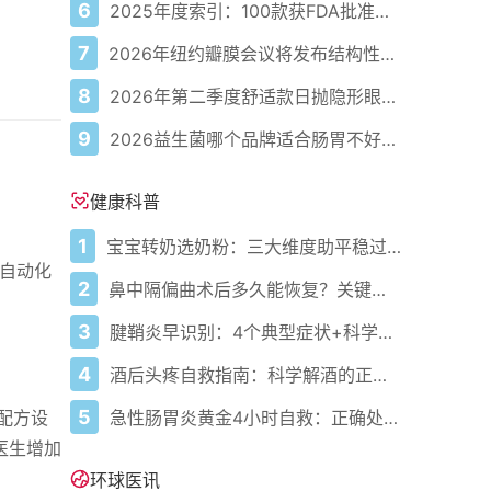
6
2025年度索引：100款获FDA批准的AI驱动医疗设备
7
2026年纽约瓣膜会议将发布结构性心脏病最新研究成果
8
2026年第二季度舒适款日抛隐形眼镜推荐，优瞳主打长效佩戴体验
9
2026益生菌哪个品牌适合肠胃不好的人，常年饱受肠胃病痛看过来，梳理实用十大品牌
健康科普
1
宝宝转奶选奶粉：三大维度助平稳过渡
及自动化
2
鼻中隔偏曲术后多久能恢复？关键看这几点
3
腱鞘炎早识别：4个典型症状+科学应对，避免关节卡壳
4
酒后头疼自救指南：科学解酒的正确打开方式
5
急性肠胃炎黄金4小时自救：正确处置与误区避坑关键
物配方设
医生增加
环球医讯