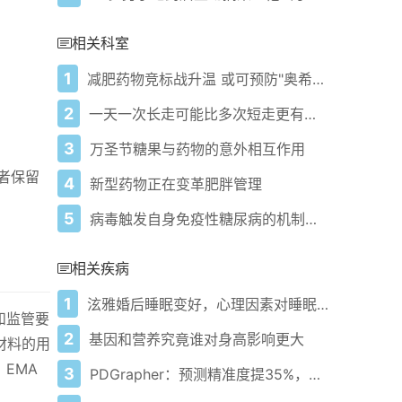
相关科室
1
减肥药物竞标战升温 或可预防"奥希美克面容"
2
一天一次长走可能比多次短走更有益心脏健康
3
万圣节糖果与药物的意外相互作用
者保留
4
新型药物正在变革肥胖管理
5
病毒触发自身免疫性糖尿病的机制、临床意义及未来方向
相关疾病
1
泫雅婚后睡眠变好，心理因素对睡眠影响究竟多大？
和监管要
2
基因和营养究竟谁对身高影响更大
材料的用
EMA
3
PDGrapher：预测精准度提35%，运算效率达传统25倍！