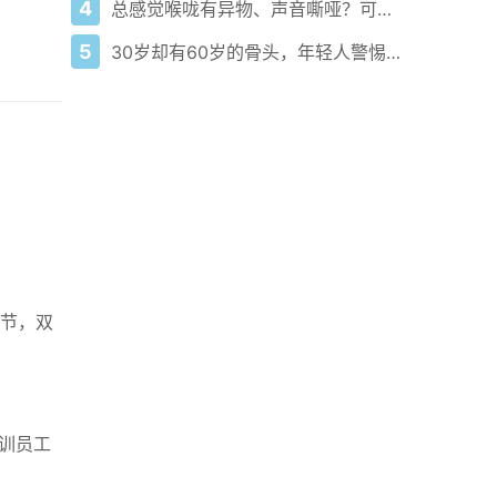
4
总感觉喉咙有异物、声音嘶哑？可能是这病在作怪！
5
30岁却有60岁的骨头，年轻人警惕骨质疏松
节，双
培训员工