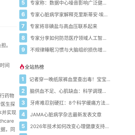
5
专家称：数据中心噪音影响广泛健康问题
6
专家心脏病学家解释克里斯蒂安·埃里克森为丹麦队晕倒的原因
7
专家将非碘盐与高血压联系起来
8
专家分享如何防范医疗领域人工智能的负面影响
负担。
9
不规律睡眠习惯与大脑组织损伤增加相关
时间
全站热榜
1
记者穿一晚纸尿裤血里查出毒！宝宝血液浓度竟是成人的5倍？
2
脑供血不足、心肌缺血：科学调理全攻略
进行药物
3
牙疼难忍别硬扛：8个科学缓痛方法收好
er医生探
本并实现
4
JAMA心脏病学杂志最新发表文章
care
5
2026年技术如何改变心理健康支持的获取方式
能数据，同