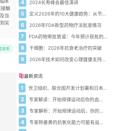
式临床
4
2024长寿峰会最佳演讲
床接触
5
定义2026年的10大健康趋势：从节律健康到冷热交替疗法
及当
到实
6
2026年FDA新型药物疗法批准情况
7
FDA药物审批管道：今年预计获批的关键新疗法
8
干细胞：2026年抗衰老治疗的突破
造效率
9
2026年技术如何改变心理健康支持的获取方式
最新资讯
1
世卫组织、联合国开发计划署和日本在加纳启动人工智能健康计划 应对气候敏感性疾病并加强医疗服务
2
专家解读：开始规律运动后你的血压会发生什么变化
3
专家解析：开始规律运动后，你的血压会发生什么变化
4
专家称姜黄的抗氧化能力可能有益心脏健康