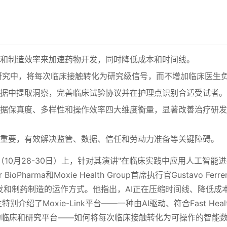
和制造效率来加速药物开发，同时降低成本和时间线。
整合到研究中，将每次临床接触转化为研究级信号，而不增加临床医生
据中提取洞察，完善临床试验协议并在护理点识别合适受试者。
据保真度、多样性和操作效率四大维度衡量，显著改善治疗研发
重要，有效解决监管、数据、信任和劳动力准备等关键障碍。
pe（10月28-30日）上，针对其演讲"在临床实践中应用人工智能
oPharma和Moxie Health Group首席执行官Gustavo Ferr
发和制药制造的运作方式。他指出，AI正在压缩时间线、降低成
介绍了Moxie-Link平台——一种由AI驱动、符合Fast Health
es (FHIR)标准的临床和研究平台——如何将每次临床接触转化为可操作的智