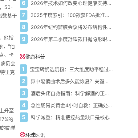
6
2026年技术如何改变心理健康支持的获取方式
50-
7
2025年度索引：100款获FDA批准的AI驱动医疗设备
指数基于
8
2026年纽约瓣膜会议将发布结构性心脏病最新研究成果
。他指
9
2026年第二季度舒适款日抛隐形眼镜推荐，优瞳主打长效佩戴体验
象，"他
高点。卡
健康科普
尿病仍会
1
宝宝转奶选奶粉：三大维度助平稳过渡
帕特里克
2
鼻中隔偏曲术后多久能恢复？关键看这几点
3
酒后头疼自救指南：科学解酒的正确打开方式
4
急性肠胃炎黄金4小时自救：正确处置与误区避坑关键
剧上升至
5
科学减重：精准把控热量缺口是核心
17%的
物的简单
环球医讯