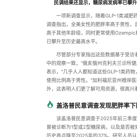
民调结果还显示，糖尿病发病率已攀升
一项新调查显示，随着GLP-1类减
调查指出，全美女性的肥胖率高于男性，且
高于其他年龄组，同时更常使用Ozempic
已攀升至历史最高水平。
尽管部分专家指出这些数据基于受访
中的观察一致，"俄亥俄州克利夫兰诊所健
表示，"几乎人人都知道这些GLP-1类
使用比例高于男性。"加利福尼亚州橙岸医
外，这表明人们更了解可用资源，很高兴
盖洛普民意调查发现肥胖率下
该盖洛普民意调查于2025年前三季
曾被诊断为1型或2型糖尿病，以及是否被处
历史高点降至2025年的37%。研究人员