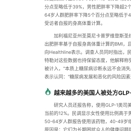
分点至略低于39%，男性肥胖率下降超2个百
64岁人群肥胖率下降5个百分点至略低于4
受访者自报的身高体重计算。
加利福尼亚州圣莫尼卡普罗维登斯圣
出肥胖率基于自报身高体重计算的BMI，
向Healthline表示。调查人员同时指出，
特勒对这些数据也持保留态度，他解释称
被计入，"本质上糖尿病诊断永远不会消失
表示认同："糖尿病发展和恶化的风险因素
越来越多的美国人被处方GLP
研究人员还报告称，使用GLP-1类司
当前的12%。民调显示女性使用比例高于男性
50-64岁人群报告使用该药物，40-49
原因是：它们为长期困扰众人的健康问题