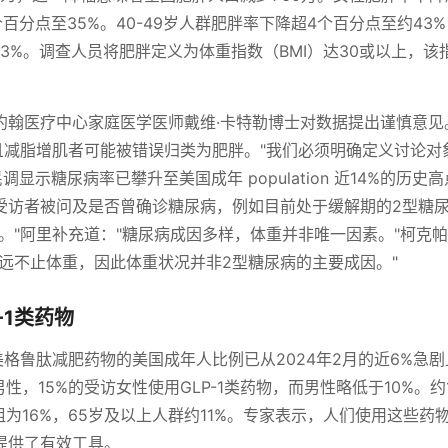
分点至35%。40-49岁人群肥胖率下降超4个百分点至约43%，
3%。调查人员将肥胖定义为体重指数（BMI）达30或以上，该
约翰医疗中心家庭医学医师戴维·卡特勒博士对数据提出谨慎意见
且减脂增肌者可能被错误归类为肥胖。"我们必须明确定义讨论对
民调显示糖尿病率已攀升至美国成年 population 近14%的历史
受访者被问及是否曾确诊糖尿病，例如目前处于缓解期的2型糖
。"阿里补充道："糖尿病成因多样，体重并非唯一因素。"柯克
远不止体重，因此体重状况并非2型糖尿病的主要成因。"
-1类药物
美格鲁肽减肥药物的美国成年人比例已从2024年2月的近6%急
，15%的受访女性使用GLP-1类药物，而男性略低于10%。约
岁组为16%，65岁及以上人群约11%。专家表示，人们使用这些药
提供了有效工具。