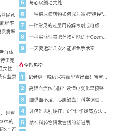
5
与心房颤动共处
6
一种糖尿病药物如何成为减肥"捷径"，以及医生为何担忧
洛普民意
的肥胖率
7
一种常见的过量用药解毒剂或可帮助重启心脏，但医生仍需更强有力的证据
病发病率
8
一种实验性减肥药物可能优于Ozempic 这里介绍它的独特之处
9
一天要运动几次才能避免手术室
者群体
帕特里克
全站热榜
且女性
1
我有些意
记者穿一晚纸尿裤血里查出毒！宝宝血液浓度竟是成人的5倍？
2
高钾血症伤心脏？读懂电变化早预警
3
脑供血不足、心肌缺血：科学调理全攻略
4
牙疼难忍别硬扛：8个科学缓痛方法收好
重、是否
40%的
5
精神科药物研发管线的新进展
超3个百