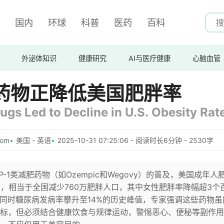
国内
环球
科普
医药
百科
外泌体知识
健康研究
AI与医疗健康
心脑血管
减肥药物正降低美国肥胖率
gs Led to Decline in U.S. Obesity Rat
com
美国 - 英语
2025-10-31 07:25:06 - 阅读时长6分钟 - 2530字
-1类减肥药物（如Ozempic和Wegovy）的普及，美国成年人
37%，相当于全国减少760万肥胖人口，其中女性肥胖率降幅超3个
此同时糖尿病发病率攀升至14%的历史峰值，专家强调这些药物虽
标，但必须结合健康饮食与规律运动，警惕恶心、便秘等副作用