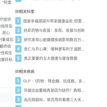
。"阿里
相关科室
疗提供
1
国家幸福感提升带来健康益处 但需跨越特定阈值
量指导及
2
抗疟药物与疫苗：发现、发展与创新
、恶心
3
剂量或拉
研究发现心脏瓣膜疾病影响数百万老年人患病率将上升
最终结
4
杏仁与开心果：哪种更有利于减肥和膳食纤维摄入
全性和生
5
真正重要的五大健康与健身数据
健康目标
相关疾病
1
GLP - 1药物：降血糖、抗成瘾，多项数据见证神奇！
2
牙龈出血萎缩真是因为缺钙？真相大揭秘！
3
血压刚超标，是否用药看哪三大关键依据？