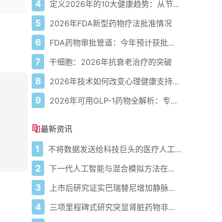
4
定义2026年的10大健康趋势：从节律健康到冷热交替疗法
5
2026年FDA新型药物疗法批准情况
6
FDA药物审批管道：今年预计获批的关键新疗法
7
干细胞：2026年抗衰老治疗的突破
8
2026年技术如何改变心理健康支持的获取方式
9
2026年可用GLP-1药物全解析：专家指南
最新资讯
1
不将数据发送给科技巨头的医疗人工智能
2
下一代人工智能与混合模拟方法在小分子抑制剂发现中的应用
3
上市后研究证实巴瑞替尼增加静脉血栓栓塞风险
4
三项里程碑式研究突显肾脏药物非奈利酮的扩展益处