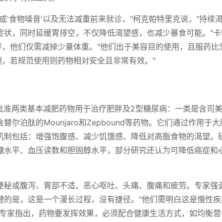
或'食物噪音'以及无法减重前来就诊，"柯克帕特里克说，"持续
症状，同时延缓胃排空，不仅降低渴望感，也减少暴食可能。"卡
肥胖，他们仅需减掉少量体重。"他们出于美容目的使用，且服药比
测，若规范使用则药物相对安全且非常有效。"
已批准两类基本减肥药物用于治疗肥胖及2型糖尿病：一类是含司
是含替尔泊肽的Mounjaro和Zepbound等药物。它们通过作用于
机制包括：增强饱腹感、减少饥饿感、降低对高脂食物的渴望。
糖水平、血压读数和胆固醇水平，部分研究还认为可降低癌症和
便秘或腹泻、胃部不适、恶心呕吐、头痛、腹痛和疲劳。专家强
键的是，这是一个漫长过程，没有捷径。"他们需明白这是慢性疾
。专家指出，药物要发挥效果，必须配合健康生活方式，如均衡营