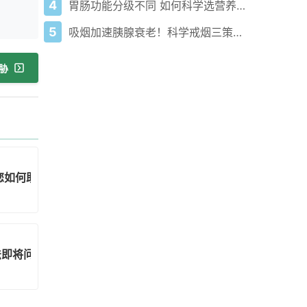
4
胃肠功能分级不同 如何科学选营养液促恢复？
5
吸烟加速胰腺衰老！科学戒烟三策略逆转钙化风险
胁
您如何助力实现这一愿景
法即将问世但获取途径仍存挑战