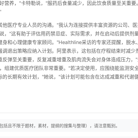
好营养，"卡特勒说，"服药后食量减少，因此饮食质量至关重要
"
其他医疗专业人员的沟通。"我认为连接提供丰富资源的公司、医
她说，"这有助于评估用药禁忌症、实际需求，并在启动后提供剂
和心理健康专家顾问。"Healthline采访的专家还提醒，脱水
强调退出策略应纳入计划。阿里表示，这包括在疗程结束时减少
重反弹至关重要，反复减重增重及肌肉流失会对身体造成压力，"
出，组建优质医疗团队非常重要。"若决定使用，应围绕能监测安
标的长期有效计划，"她说，"该计划可能包含在达成减重和代谢
（包括且不限于题材，素材，提纲的搜集与整理），请注意甄别。