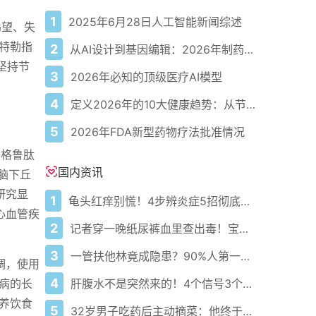
1
2025年6月28日人工智能新闻综述
渴望、失
特勒指
2
从AI设计到基因编辑：2026年制药领域重大突破
坚持节
3
2026年必知的顶级医疗AI模型
4
定义2026年的10大健康趋势：从节律健康到冷热交替疗法
5
2026年FDA新型药物疗法批准情况
美格鲁肽
国内资讯
大脑下丘
研究显
1
龟头红痒别慌！4步辨炎症5招彻底防复发
心血管疾
2
记者穿一晚纸尿裤血里查出毒！宝宝血液浓度竟是成人的5倍？
3
一管扶他林竟成隐患？90%人第一步就错了！
调，使用
4
肝腹水不是突然来的！4个信号3个管理要点别等肚子鼓起来
病的长
养饮食
5
32岁男子吃药后主动摘菜：他终于活过来了？