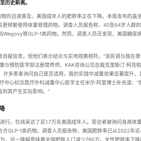
至历史新高。
肥药物的迅速普及，美国成年人的肥胖率正在下降。本周发布的盖
更频繁使用体重管理药物。调查人员报告称，40至64岁人群
和Wegovy等GLP-1类药物。然而，调查人员还发现，美国糖尿
者自报信息，但他们表示结论与实地观察相符。"该民调与我在患
康与预防医学部注册营养师、KAK咨询公司总裁克里斯汀·柯克
药物，许多患者询问自己是否适用，我的实践中减重效果显著提升，
疗中心纪念医疗外科减重中心医学主任米尔·阿里博士补充道："
看到其产生实际影响。"
降
度进行，在线采访了近1.7万名美国成年人。受访者被询问身高体
方GLP-1类药物。调查人员报告称，美国肥胖率已从2022年近
认为，这一降幅意味着全国肥胖人口减少760万。女性肥胖率下降