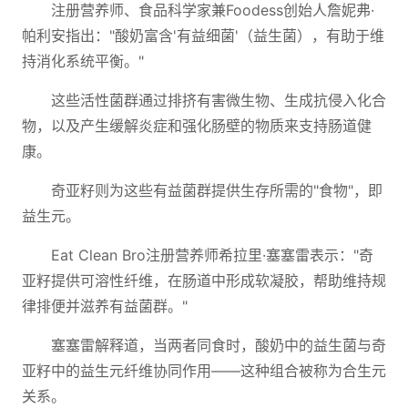
注册营养师、食品科学家兼Foodess创始人詹妮弗·
帕利安指出："酸奶富含'有益细菌'（益生菌），有助于维
持消化系统平衡。"
这些活性菌群通过排挤有害微生物、生成抗侵入化合
物，以及产生缓解炎症和强化肠壁的物质来支持肠道健
康。
奇亚籽则为这些有益菌群提供生存所需的"食物"，即
益生元。
Eat Clean Bro注册营养师希拉里·塞塞雷表示："奇
亚籽提供可溶性纤维，在肠道中形成软凝胶，帮助维持规
律排便并滋养有益菌群。"
塞塞雷解释道，当两者同食时，酸奶中的益生菌与奇
亚籽中的益生元纤维协同作用——这种组合被称为合生元
关系。