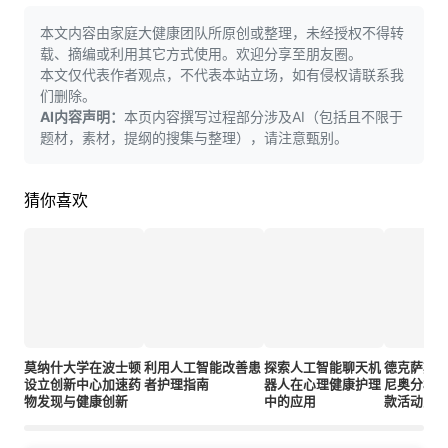
本文内容由家庭大健康团队所原创或整理，未经授权不得转
载、摘编或利用其它方式使用。欢迎分享至朋友圈。
本文仅代表作者观点，不代表本站立场，如有侵权请联系我
们删除。
AI内容声明：
本页内容撰写过程部分涉及AI（包括且不限于
题材，素材，提纲的搜集与整理），请注意甄别。
猜你喜欢
莫纳什大学在波士顿
利用人工智能改善患
探索人工智能聊天机
德克萨斯
设立创新中心加速药
者护理指南
器人在心理健康护理
尼奥分校
物发现与健康创新
中的应用
款活动为
目筹集5.7