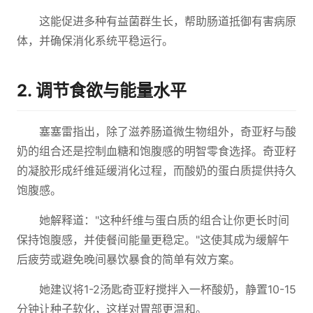
这能促进多种有益菌群生长，帮助肠道抵御有害病原
体，并确保消化系统平稳运行。
2. 调节食欲与能量水平
塞塞雷指出，除了滋养肠道微生物组外，奇亚籽与酸
奶的组合还是控制血糖和饱腹感的明智零食选择。奇亚籽
的凝胶形成纤维延缓消化过程，而酸奶的蛋白质提供持久
饱腹感。
她解释道："这种纤维与蛋白质的组合让你更长时间
保持饱腹感，并使餐间能量更稳定。"这使其成为缓解午
后疲劳或避免晚间暴饮暴食的简单有效方案。
她建议将1-2汤匙奇亚籽搅拌入一杯酸奶，静置10-15
分钟让种子软化，这样对胃部更温和。