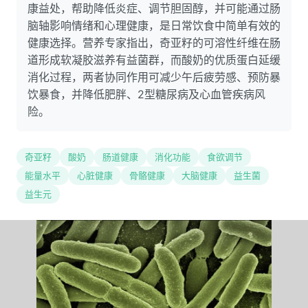
康益处，帮助降低炎症、调节胆固醇，并可能通过肠
脑轴影响情绪和心理健康，是日常饮食中简单有效的
健康选择。营养专家指出，奇亚籽的可溶性纤维在肠
道形成软凝胶滋养有益菌群，而酸奶的优质蛋白延缓
消化过程，两者协同作用可减少午后疲劳感、预防暴
饮暴食，并降低肥胖、2型糖尿病及心血管疾病风
险。
奇亚籽
酸奶
肠道健康
消化功能
食欲调节
能量水平
心脏健康
骨骼健康
大脑健康
益生菌
益生元