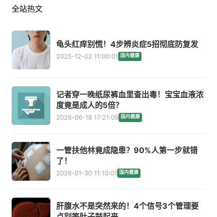
全站热文
龟头红痒别慌！4步辨炎症5招彻底防复发
2025-12-02 11:00:01
国内健康
记者穿一晚纸尿裤血里查出毒！宝宝血液浓
度竟是成人的5倍？
2026-06-18 17:21:09
国内健康
一管扶他林竟成隐患？90%人第一步就错
了！
2026-01-30 11:10:01
国内健康
肝腹水不是突然来的！4个信号3个管理要
点别等肚子鼓起来