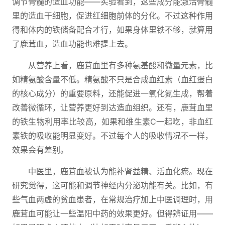
调节骨髓的造血功能——实验看到，这些成分能激活骨髓
里的造血干细胞，促进红细胞前体的分化。不过这种作用
得和体内的铁储备配合才行，如果身体里铁不够，就算用
了鹿茸血，造血功能也难提上去。
从营养上看，鹿茸血里有多种氨基酸和微量元素，比
如精氨酸含量不低。精氨酸不只是合成血红素（血红蛋白
的核心成分）的重要原料，还能促进一氧化氮生成，帮着
改善微循环，让营养更好到达造血组织。还有，鹿茸血里
的铁生物利用率比较高，如果和维生素C一起吃，非血红
素铁的吸收能明显变好。不过每个人的吸收情况不一样，
效果会有差别。
中医里，鹿茸血被认为能补肾益精、活血化瘀。现在
研究觉得，这可能和调节神经内分泌功能有关。比如，有
些气血两虚的贫血患者，在常规治疗加上中医调理时，用
鹿茸血可能让一些温阳中药的效果更好。但得辨证用——