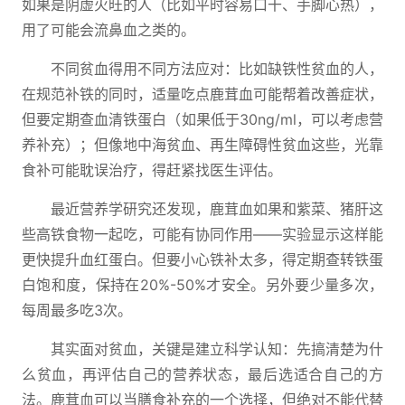
如果是阴虚火旺的人（比如平时容易口干、手脚心热），
用了可能会流鼻血之类的。
不同贫血得用不同方法应对：比如缺铁性贫血的人，
在规范补铁的同时，适量吃点鹿茸血可能帮着改善症状，
但要定期查血清铁蛋白（如果低于30ng/ml，可以考虑营
养补充）；但像地中海贫血、再生障碍性贫血这些，光靠
食补可能耽误治疗，得赶紧找医生评估。
最近营养学研究还发现，鹿茸血如果和紫菜、猪肝这
些高铁食物一起吃，可能有协同作用——实验显示这样能
更快提升血红蛋白。但要小心铁补太多，得定期查转铁蛋
白饱和度，保持在20%-50%才安全。另外要少量多次，
每周最多吃3次。
其实面对贫血，关键是建立科学认知：先搞清楚为什
么贫血，再评估自己的营养状态，最后选适合自己的方
法。鹿茸血可以当膳食补充的一个选择，但绝对不能代替