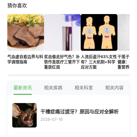
猜你喜欢
气血虚自愈边界与科
贫血偷走好气色？补
人流后盗汗63%女性
干莲子改
学调理指南
铁作息医疗三管齐下
有？三大机制+科学
健康：科
重获红润
应对方案
重营养机
最新资讯
相关疾病
相关科室
相关内容
干槽症痛过拔牙？原因与应对全解析
2026-07-16