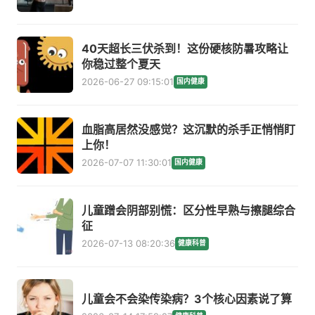
40天超长三伏杀到！这份硬核防暑攻略让
你稳过整个夏天
2026-06-27 09:15:01
国内健康
血脂高居然没感觉？这沉默的杀手正悄悄盯
上你！
2026-07-07 11:30:01
国内健康
儿童蹭会阴部别慌：区分性早熟与擦腿综合
征
2026-07-13 08:20:36
健康科普
儿童会不会染传染病？3个核心因素说了算