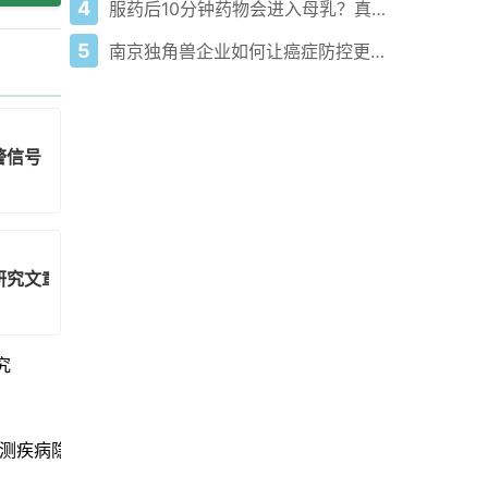
4
服药后10分钟药物会进入母乳？真相到底如何！
5
南京独角兽企业如何让癌症防控更精准？
警信号
研究文章
究
测疾病隐藏预警信号