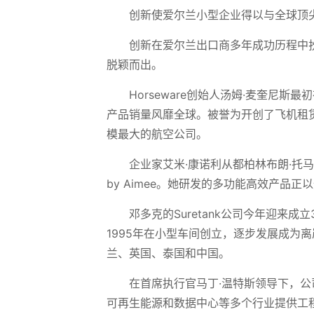
创新使爱尔兰小型企业得以与全球顶
创新在爱尔兰出口商多年成功历程中
脱颖而出。
Horseware创始人汤姆·麦奎尼
产品销量风靡全球。被誉为开创了飞机租
模最大的航空公司。
企业家艾米·康诺利从都柏林布朗·托马
by Aimee。她研发的多功能高效产
邓多克的Suretank公司今年迎来
1995年在小型车间创立，逐步发展成为
兰、英国、泰国和中国。
在首席执行官马丁·温特斯领导下，公司
可再生能源和数据中心等多个行业提供工