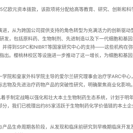
.5亿欧元资本拨款，该款项将分配给高等教育、研究、创新和科
演进，从为跨国公司提供支持的角色转型为充满活力的创新驱动
的研发，包括原料药、生物制剂、先进制造以及下一代细胞和基因
并得到SSPC和NIBRT等国家研究中心的支持——这些机构在
奥指出。樱桃林校区等设施进一步推动了这一增长，为细胞和基因
一学院和皇家外科学院主导的爱尔兰研究理事会治疗学ARC中心
标志物及先进治疗药物产品的突破性研究，明确聚焦商业化影响
and，我们已着手制定战略以强化和壮大本土生物制药生态系统，计划于明
分，我们已梳理出约85家活跃于生物制药化学价值链的本土企
与产品生命周期各阶段，从发现和临床前研究到早晚期临床开发