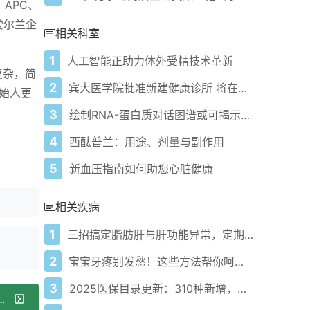
s、APC、
这些爱尔兰企
相关科室
1
人工智能正助力体外受精技术革新
复杂，简
2
宾大医学院批准新建健康诊所 将在特拉华州设立首个医疗中心
始人更
3
绘制RNA-蛋白质对话图谱或可揭示癌症与脑疾病新疗法
4
西酞普兰：用途、剂量与副作用
5
新血压指南如何助您心脏健康
相关疾病
1
三招搞定脂肪肝与肝功能异常，定期监测不能忘！
2
宝宝牙疼别发愁！这些方法帮你呵护小萌牙！
3
2025医保目录更新：310种新增，C类目录开启医疗新格局！
植作为脱发治疗的新疗法：色素沉着人群的应用与注意事项