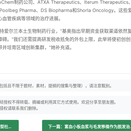
药公司、ATXA Therapeutics、Iterum Therapeutic
rch、Poolbeg Pharma、DS Biopharma和Shorla Oncology。
心血管疾病等领域的治疗进展。
支持爱尔兰本土生物制药行业，”基奥指出早期资金获取渠道依然
障碍。“我们还需提高研发税收抵免的外包上限，此举将使初创创
带并培育区域创新集群，”她补充道。
（包括且不限于题材，素材，提纲的搜集与整理），请注意甄别。
经授权不得转载、摘编或利用其它方式使用。欢迎分享至朋友圈。
侵权请联系我们删除。
上一篇：为儿子走遍加拿大的父亲庆祝新型杜氏肌营养不良症药物获批
下一篇：富血小板血浆与毛发移