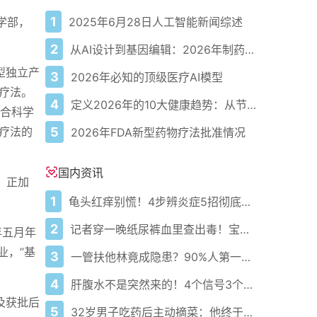
1
2025年6月28日人工智能新闻综述
学部，
2
从AI设计到基因编辑：2026年制药领域重大突破
型独立产
3
2026年必知的顶级医疗AI模型
疗法。
4
定义2026年的10大健康趋势：从节律健康到冷热交替疗法
弥合科学
5
疗法的
2026年FDA新型药物疗法批准情况
国内资讯
，正加
1
龟头红痒别慌！4步辨炎症5招彻底防复发
。
2
记者穿一晚纸尿裤血里查出毒！宝宝血液浓度竟是成人的5倍？
年五月年
业，”基
3
一管扶他林竟成隐患？90%人第一步就错了！
4
肝腹水不是突然来的！4个信号3个管理要点别等肚子鼓起来
及获批后
5
32岁男子吃药后主动摘菜：他终于活过来了？