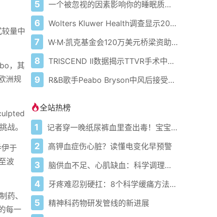
5
一个被忽视的因素影响你的睡眠质量。这里有3个改善技巧
6
Wolters Kluwer Health调查显示2026年临床医生与患者对人工智能使用情况及担忧
式较量中
7
W·M·凯克基金会120万美元桥梁资助计划支持加州大学戴维斯分校早期职业科学家
8
TRISCEND II数据揭示TTVR手术中影响医院成本和住院时长的关键因素
bo，其
欧洲规
9
R&B歌手Peabo Bryson中风后接受医疗护理
全站热榜
pted
1
的挑战。
记者穿一晚纸尿裤血里查出毒！宝宝血液浓度竟是成人的5倍？
2
高钾血症伤心脏？读懂电变化早预警
乔伊于
至波
3
脑供血不足、心肌缺血：科学调理全攻略
4
牙疼难忍别硬扛：8个科学缓痛方法收好
为制药、
5
精神科药物研发管线的新进展
的每一