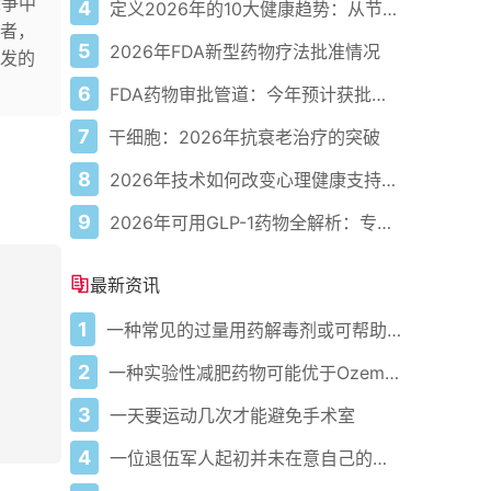
竞争中
4
定义2026年的10大健康趋势：从节律健康到冷热交替疗法
者，
5
2026年FDA新型药物疗法批准情况
发的
6
FDA药物审批管道：今年预计获批的关键新疗法
7
干细胞：2026年抗衰老治疗的突破
8
2026年技术如何改变心理健康支持的获取方式
9
2026年可用GLP-1药物全解析：专家指南
最新资讯
1
一种常见的过量用药解毒剂或可帮助重启心脏，但医生仍需更强有力的证据
2
一种实验性减肥药物可能优于Ozempic 这里介绍它的独特之处
3
一天要运动几次才能避免手术室
4
一位退伍军人起初并未在意自己的健忘，直到手臂开始颤抖：这是一种改变人生的疾病