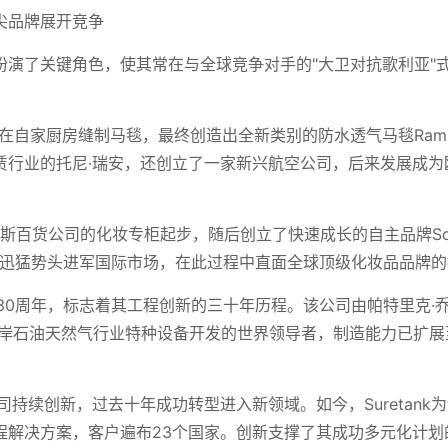
尖品牌展开竞争
扮演了关键角色，使其常在与全球竞争对手的"大卫对抗歌利亚"
斯最初在自家厨房缝制马毯，最终创造出全新类别的防水透气马毯Ram
赁行业的托尼·瑞安，还创立了一家新兴航空公司，后来发展成为
斯百货公司的化妆专柜起步，随后创立了快速成长的自主品牌Scul
品正以迅猛势头进军国际市场，在此过程中直面全球顶级化妆品品牌
成立30周年，标志着其工程创新的三十年历程。该公司由帕特里克·
离岸石油天然气行业特种设备开发的世界领导者，制造能力已扩展
持续创新，过去十年成功转型进入新领域。如今，Suretank
程解决方案，客户遍布23个国家。创新支撑了其成功多元化计划