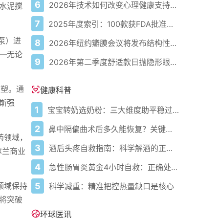
6
2026年技术如何改变心理健康支持的获取方式
水泥搅
7
2025年度索引：100款获FDA批准的AI驱动医疗设备
泵）进
8
2026年纽约瓣膜会议将发布结构性心脏病最新研究成果
—无论
9
2026年第二季度舒适款日抛隐形眼镜推荐，优瞳主打长效佩戴体验
重塑。通
健康科普
斯强
1
宝宝转奶选奶粉：三大维度助平稳过渡
2
鼻中隔偏曲术后多久能恢复？关键看这几点
药领域，
3
酒后头疼自救指南：科学解酒的正确打开方式
尔兰商业
4
急性肠胃炎黄金4小时自救：正确处置与误区避坑关键
5
领域保持
科学减重：精准把控热量缺口是核心
将突破
环球医讯