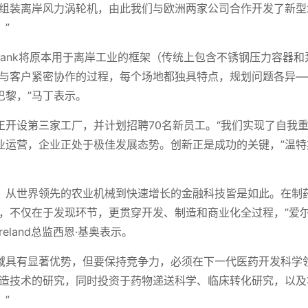
何组装离岸风力涡轮机，由此我们与欧洲两家公司合作开发了新型
”
etank将原本用于离岸工业的框架（传统上包含不锈钢压力容器和
是与客户紧密协作的过程，每个场地都独具特点，规划问题各异—
巴黎，”马丁表示。
正开设第三家工厂，并计划招聘70名新员工。“我们实现了自我
业运营，企业正处于极佳发展态势。创新正是成功的关键，”温特
，从世界领先的农业机械到快速增长的金融科技皆是如此。在制
要，不仅在于发现环节，更贯穿开发、制造和商业化全过程，”爱
Ireland总监西恩·基奥表示。
域具有显著优势，但要保持竞争力，必须在下一代医药开发科学
制造技术的研究，同时投资于药物递送科学、临床转化研究，以及
”