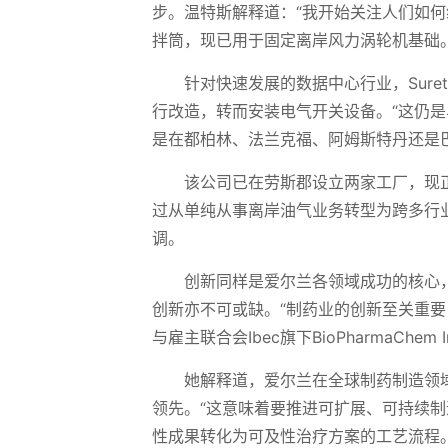
步。温特斯解释道：“我开始关注人们如
拌筒，现已用于固定离岸风力涡轮机基础。
针对快速发展的数据中心行业，Sur
行改造，转而安装电气开关设备。“这仍
是在都柏林、法兰克福、阿姆斯特丹还是
该公司已在劳斯郡设立两家工厂，现
过从单纯从事离岸油气业务转型为跨多行
调。
创新同样是爱尔兰各领域成功的核心
创新亦不可或缺。“制药业的创新至关重
与雇主联合会Ibec旗下BioPharmaChem 
她解释道，爱尔兰在全球制药制造领
领先。“这意味着要推进可扩展、可持续
性成果转化为可及性治疗方案的工艺流程。