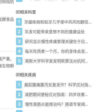
对照组抗
相关科室
发酵食品
1
牙龈疾病和蛀牙几乎使中风风险翻倍 研究发现
2
灰发可能带来意想不到的健康益处
3
研究显示慢性疼痛管理关键在于应对方式而非疼痛程度
4
每天吃燕麦一个月，你的身体会发生什么变化
酸产量、
5
莱斯大学科学家发明新算法对抗阿尔茨海默病
微生物群
相关疾病
1
晨起腹痛腹泻反复发作？科学应对指南来了
2
减肥期间便秘应对指南：四步改善肠道健康
3
慢性直肠炎能根治吗？肠道专家揭秘三大关键因素