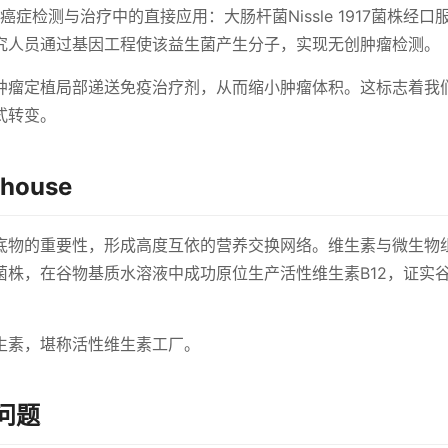
症检测与治疗中的直接应用：大肠杆菌Nissle 1917菌株经口
究人员通过基因工程使该益生菌产生分子，实现无创肿瘤检测。
肿瘤定植局部递送免疫治疗剂，从而缩小肿瘤体积。这标志着我
式转变。
ouse
底物的重要性，形成高度互依的营养交换网络。维生素与微生物
菌株，在谷物基质水溶液中成功原位生产活性维生素B12，证实
。
生素，堪称活性维生素工厂。
问题