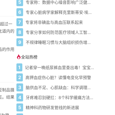
5
专家称：数据中心噪音影响广泛健康问题
6
专家心脏病学家解释克里斯蒂安·埃里克森为丹麦队晕倒的原因
7
专家将非碘盐与高血压联系起来
是超过一
化道内的
8
专家分享如何防范医疗领域人工智能的负面影响
9
不规律睡眠习惯与大脑组织损伤增加相关
品的作用
全站热榜
1
记者穿一晚纸尿裤血里查出毒！宝宝血液浓度竟是成人的5倍？
2
高钾血症伤心脏？读懂电变化早预警
3
脑供血不足、心肌缺血：科学调理全攻略
豆制品摄
征。结果
4
牙疼难忍别硬扛：8个科学缓痛方法收好
5
精神科药物研发管线的新进展