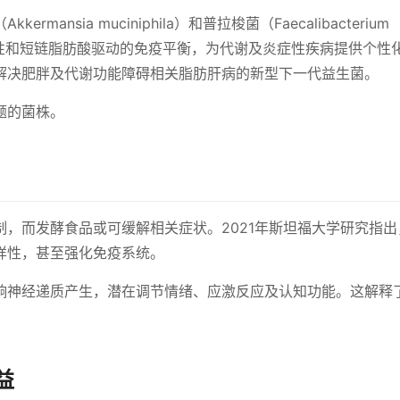
ansia muciniphila）和普拉梭菌（Faecalibacterium
黏膜完整性和短链脂肪酸驱动的免疫平衡，为代谢及炎症性疾病提供个性
解决肥胖及代谢功能障碍相关脂肪肝病的新型下一代益生菌。
题的菌株。
，而发酵食品或可缓解相关症状。2021年斯坦福大学研究指出
样性，甚至强化免疫系统。
响神经递质产生，潜在调节情绪、应激反应及认知功能。这解释
益