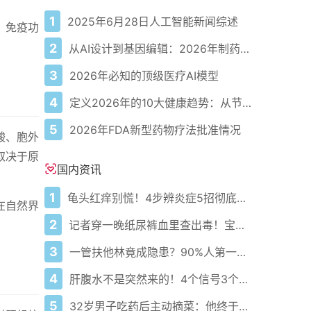
1
2025年6月28日人工智能新闻综述
、免疫功
2
从AI设计到基因编辑：2026年制药领域重大突破
3
2026年必知的顶级医疗AI模型
4
定义2026年的10大健康趋势：从节律健康到冷热交替疗法
5
2026年FDA新型药物疗法批准情况
酸、胞外
取决于原
国内资讯
1
龟头红痒别慌！4步辨炎症5招彻底防复发
在自然界
2
记者穿一晚纸尿裤血里查出毒！宝宝血液浓度竟是成人的5倍？
3
一管扶他林竟成隐患？90%人第一步就错了！
4
肝腹水不是突然来的！4个信号3个管理要点别等肚子鼓起来
5
32岁男子吃药后主动摘菜：他终于活过来了？