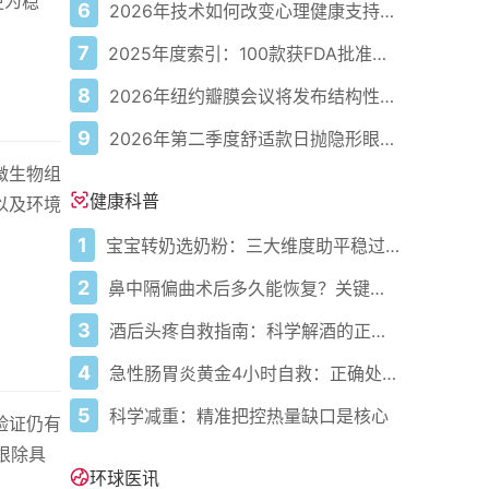
更为稳
6
2026年技术如何改变心理健康支持的获取方式
7
2025年度索引：100款获FDA批准的AI驱动医疗设备
8
2026年纽约瓣膜会议将发布结构性心脏病最新研究成果
9
2026年第二季度舒适款日抛隐形眼镜推荐，优瞳主打长效佩戴体验
微生物组
健康科普
以及环境
1
宝宝转奶选奶粉：三大维度助平稳过渡
2
鼻中隔偏曲术后多久能恢复？关键看这几点
3
酒后头疼自救指南：科学解酒的正确打开方式
4
急性肠胃炎黄金4小时自救：正确处置与误区避坑关键
5
科学减重：精准把控热量缺口是核心
验证仍有
根除具
环球医讯