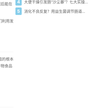
4
大便干燥引发肠"沙尘暴"？七大实操方案缓解腹胀便秘
服后能在
5
消化不良反复？用益生菌调节肠道缓解胀气不适
们利用发
组的根本
谷物食品