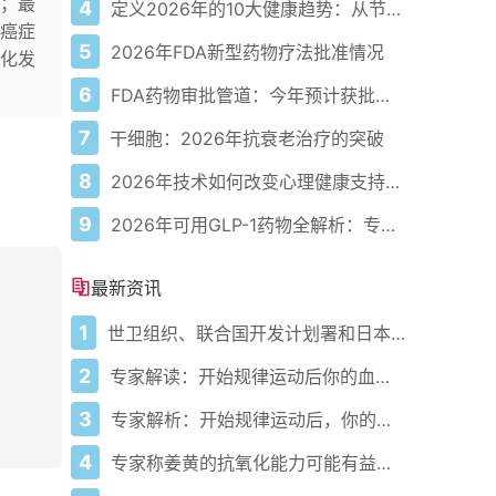
；最
4
定义2026年的10大健康趋势：从节律健康到冷热交替疗法
癌症
5
2026年FDA新型药物疗法批准情况
化发
6
FDA药物审批管道：今年预计获批的关键新疗法
7
干细胞：2026年抗衰老治疗的突破
8
2026年技术如何改变心理健康支持的获取方式
9
2026年可用GLP-1药物全解析：专家指南
最新资讯
1
世卫组织、联合国开发计划署和日本在加纳启动人工智能健康计划 应对气候敏感性疾病并加强医疗服务
2
专家解读：开始规律运动后你的血压会发生什么变化
3
专家解析：开始规律运动后，你的血压会发生什么变化
4
专家称姜黄的抗氧化能力可能有益心脏健康