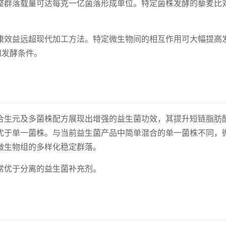
整群落载量可达每克一亿菌落形成单位。特定菌株发酵的藜麦比
康效益远超现代加工方法。特定微生物间的相互作用可大幅提高
和发酵条件。
合生元及多菌株配方展现出增强的益生菌功效，其提升短链脂肪
优于单一菌株。与当前益生菌产品中简单混合的单一菌株不同，
微生物组的多样化稳定群落。
常优于分离的益生菌补充剂。