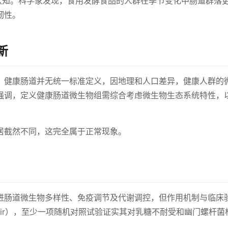
遍认知。科学家发现，食用发酵食品的人群在季节变化中肠道群落
韧性。
新
：健康肠道并无统一标准定义，因地理和人口差异，健康人群的
强调，定义健康肠道微生物组需综合考虑微生物生态系统特性，
居截然不同，这完全属于正常现象。
进肠道微生物多样性、免疫调节及代谢调控，但作用机制与临床
fir），至少一项随机对照试验证实其对乳糖不耐受和幽门螺杆菌