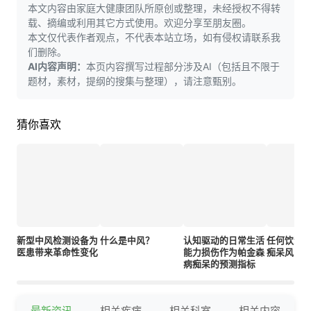
本文内容由家庭大健康团队所原创或整理，未经授权不得转
载、摘编或利用其它方式使用。欢迎分享至朋友圈。
本文仅代表作者观点，不代表本站立场，如有侵权请联系我
们删除。
AI内容声明：
本页内容撰写过程部分涉及AI（包括且不限于
题材，素材，提纲的搜集与整理），请注意甄别。
猜你喜欢
新型中风检测设备为
什么是中风？
认知驱动的日常生活
任何饮酒
医患带来革命性变化
能力损伤作为帕金森
痴呆风险 
病痴呆的预测指标
最新资讯
相关疾病
相关科室
相关内容