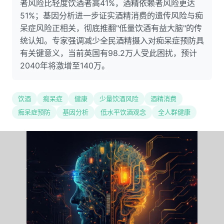
者风险比轻度饮酒者高41%，酒精依赖者风险更达
51%；基因分析进一步证实酒精消费的遗传风险与痴
呆症风险正相关，彻底推翻"低量饮酒有益大脑"的传
统认知。专家强调减少全民酒精摄入对痴呆症预防具
有关键意义，当前英国有98.2万人受此困扰，预计
2040年将激增至140万。
饮酒
痴呆症
健康
少量饮酒风险
酒精消费
痴呆症预防
基因分析
低水平饮酒观念
全人群健康