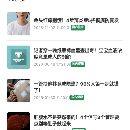
龟头红痒别慌！4步辨炎症5招彻底防复发
2025-12-02 11:00:01
国内健康
记者穿一晚纸尿裤血里查出毒！宝宝血液浓
度竟是成人的5倍？
2026-06-18 17:21:09
国内健康
一管扶他林竟成隐患？90%人第一步就错
了！
2026-01-30 11:10:01
国内健康
肝腹水不是突然来的！4个信号3个管理要
点别等肚子鼓起来