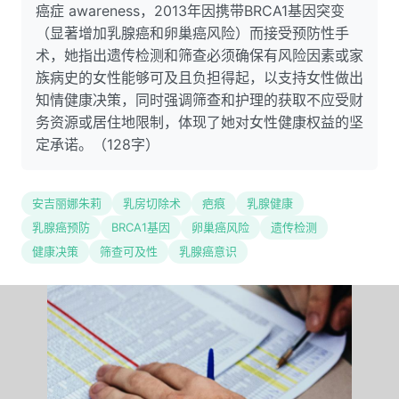
癌症 awareness，2013年因携带BRCA1基因突变
（显著增加乳腺癌和卵巢癌风险）而接受预防性手
术，她指出遗传检测和筛查必须确保有风险因素或家
族病史的女性能够可及且负担得起，以支持女性做出
知情健康决策，同时强调筛查和护理的获取不应受财
务资源或居住地限制，体现了她对女性健康权益的坚
定承诺。（128字）
安吉丽娜朱莉
乳房切除术
疤痕
乳腺健康
乳腺癌预防
BRCA1基因
卵巢癌风险
遗传检测
健康决策
筛查可及性
乳腺癌意识