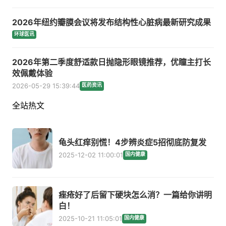
2026年纽约瓣膜会议将发布结构性心脏病最新研究成果
环球医讯
2026年第二季度舒适款日抛隐形眼镜推荐，优瞳主打长
效佩戴体验
2026-05-29 15:39:44
医药资讯
全站热文
龟头红痒别慌！4步辨炎症5招彻底防复发
2025-12-02 11:00:01
国内健康
痤疮好了后留下硬块怎么消？一篇给你讲明
白！
2025-10-21 11:05:01
国内健康