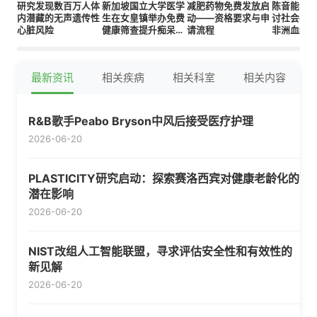
研究发现数百万人体
新加坡国立大学医学
减肥药物免费发放启
陈音能参
内潜藏的无声遗传性
生在女皇镇举办免费
动——资格要求与申
讨社会与
心脏风险
健康筛查提升痴呆症
请流程
非洲血统
意识
的影响
最新资讯
相关疾病
相关科室
相关内容
R&B歌手Peabo Bryson中风后接受医疗护理
2026-06-20
PLASTICITY研究启动：探索赛洛西宾对健康老龄化的
潜在影响
2026-06-20
NIST改组人工智能联盟，寻求评估安全性和有效性的
新见解
2026-06-20