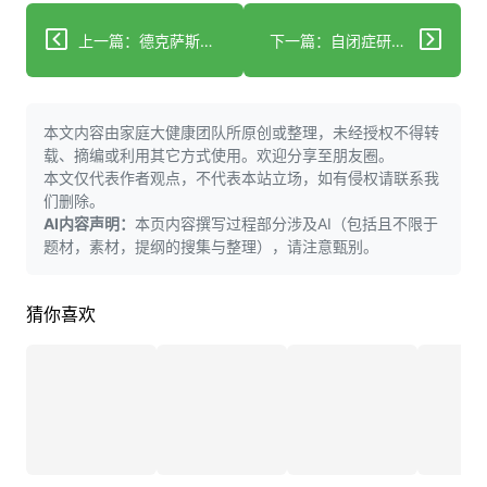
上一篇：德克萨斯县纪念医院在第43届年度员工庆典上授予最高荣誉
下一篇：自闭症研究被撤回；阿尔茨海默病Tau蛋白异常关联；功能性癫痫新诊疗指南发布
本文内容由家庭大健康团队所原创或整理，未经授权不得转
载、摘编或利用其它方式使用。欢迎分享至朋友圈。
本文仅代表作者观点，不代表本站立场，如有侵权请联系我
们删除。
AI内容声明：
本页内容撰写过程部分涉及AI（包括且不限于
题材，素材，提纲的搜集与整理），请注意甄别。
猜你喜欢