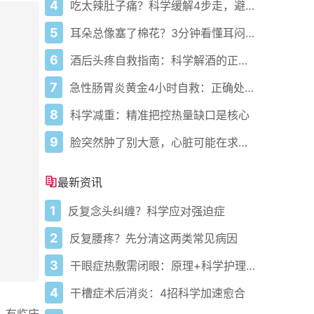
4
吃太辣肚子痛？科学缓解4步走，避免“辣出胃炎”
5
耳朵总像塞了棉花？3分钟看懂耳闷的真相与自救指南
6
酒后头疼自救指南：科学解酒的正确打开方式
7
急性肠胃炎黄金4小时自救：正确处置与误区避坑关键
8
科学减重：精准把控热量缺口是核心
9
脸突然肿了别大意，心脏可能在求救？
最新资讯
1
反复念头纠缠？科学应对强迫症
2
反复腰疼？先分清这两类常见病因
3
干眼症热敷需闭眼：原理+科学护理指南
4
干槽症术后消炎：4招科学加速愈合