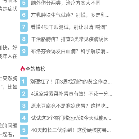
。有临床
5
脑外伤分两类，治疗方案大不同
清楚症状
6
左乳肿块生气就疼？别慌，多是乳腺增生
7
看懂4项干眼测试，别让眼睛“喊渴”
8
干活胳膊疼？排查3类常见疾病诱因
加快，好
9
布洛芬会诱发白血病？科学解读消疑虑
成年人在
全站热榜
上突然胸
1
别硬扛了！用3周找到你的黄金作息你的身体在等你
”，比如
2
4道家常素菜补肾真有效！不花一分钱还比生蚝更温和
3
原来豆腐竟不是寒凉伤胃？这样吃才真香
4
试试这3个零门槛运动法今天就能动起来
脏的问题
5
40天超长三伏杀到！这份硬核防暑攻略让你稳过整个夏天
一起看，