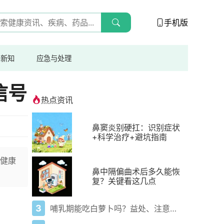
手机版
与新知
应急与处理
信号
热点资讯
鼻窦炎别硬扛：识别症状
+科学治疗+避坑指南
健康
鼻中隔偏曲术后多久能恢
复？关键看这几点
3
哺乳期能吃白萝卜吗？益处、注意事项一次说清