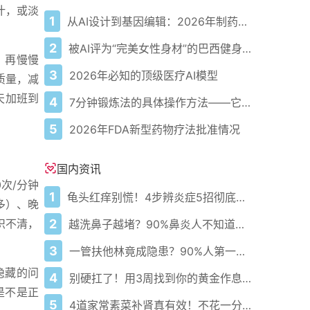
汁，或淡
1
从AI设计到基因编辑：2026年制药领域重大突破
2
被AI评为“完美女性身材”的巴西健身模特
，再慢慢
3
2026年必知的顶级医疗AI模型
质量，减
天加班到
4
7分钟锻炼法的具体操作方法——它确实有效，但有一个前提
5
2026年FDA新型药物疗法批准情况
国内资讯
次/分钟
1
龟头红痒别慌！4步辨炎症5招彻底防复发
多）、晚
2
识不清，
越洗鼻子越堵？90%鼻炎人不知道的洗鼻真相
3
一管扶他林竟成隐患？90%人第一步就错了！
隐藏的问
4
别硬扛了！用3周找到你的黄金作息你的身体在等你
是不是正
5
4道家常素菜补肾真有效！不花一分钱还比生蚝更温和