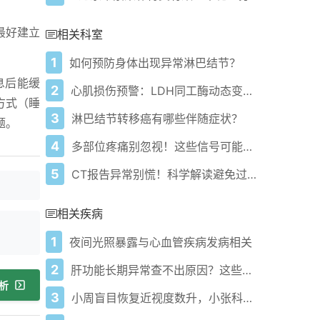
最好建立
相关科室
1
如何预防身体出现异常淋巴结节？
息后能缓
2
心肌损伤预警：LDH同工酶动态变化解析
方式（睡
3
淋巴结节转移癌有哪些伴随症状？
题。
4
多部位疼痛别忽视！这些信号可能提示五类疾病风险！
5
CT报告异常别慌！科学解读避免过度治疗
相关疾病
1
夜间光照暴露与心血管疾病发病相关
2
肝功能长期异常查不出原因？这些建议要牢记！
析
3
小周盲目恢复近视度数升，小张科学矫正视力获控！