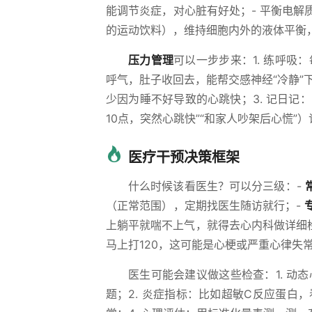
能调节炎症，对心脏有好处；- 平衡电
的运动饮料），维持细胞内外的液体平衡
压力管理
可以一步步来：1. 练呼吸
呼气，肚子收回去，能帮交感神经“冷静”
少因为睡不好导致的心跳快；3. 记日记
10点，突然心跳快”“和家人吵架后心慌”
医疗干预决策框架
什么时候该看医生？可以分三级：-
（正常范围），定期找医生随访就行；-
上躺平就喘不上气，就得去心内科做详细
马上打120，这可能是心梗或严重心律失
医生可能会建议做这些检查：1. 动
题；2. 炎症指标：比如超敏C反应蛋白