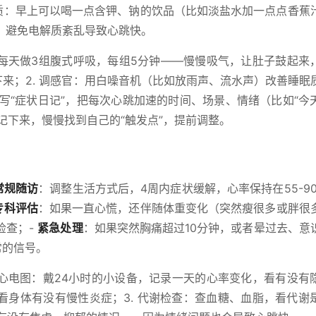
解质：早上可以喝一点含钾、钠的饮品（比如淡盐水加一点点香蕉
，避免电解质紊乱导致心跳快。
：每天做3组腹式呼吸，每组5分钟——慢慢吸气，让肚子鼓起来
下来；2. 调感官：用白噪音机（比如放雨声、流水声）改善睡眠
：写“症状日记”，把每次心跳加速的时间、场景、情绪（比如“今
）记下来，慢慢找到自己的“触发点”，提前调整。
常规随访
：调整生活方式后，4周内症状缓解，心率保持在55-90
专科评估
：如果一直心慌，还伴随体重变化（突然瘦很多或胖很
检查；-
紧急处理
：如果突然胸痛超过10分钟，或者晕过去、意
常的信号。
态心电图：戴24小时的小设备，记录一天的心率变化，看有没有
，看身体有没有慢性炎症；3. 代谢检查：查血糖、血脂，看代谢