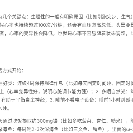
有几个关键点：生理性的一般有明确原因（比如刚跑完步、生气
候心率也持续超过100次/分钟，还会有血压忽高忽低、头晕要
患者，心率的变异性会降低，也就是心率不容易随着状态调整，
。
活方式开始：
. 睡好觉：连续4周保持规律作息（比如每天固定时间睡、固定时
上（心率变异性好，说明心脏调节能力强）；2. 多晒自然光：
，有助于平衡自主神经；3. 睡前不看电子设备：睡前1小时别碰
入睡。
天通过吃饭摄取约300mg镁（比如多吃菠菜、杏仁、糙米），
深海鱼：每周吃2-3次深海鱼（比如三文鱼、鳕鱼），里面的ω-