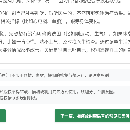
，有没有焦虑、抑郁的情况——因为情绪问题也会导致心跳快。
鱼油）别自己乱买乱吃，得听医生的，不然可能影响治疗效果。
管相关指标（比如心电图、血脂），跟踪身体变化。
慌，先想想有没有明确的诱因（比如刚运动、生气），如果休
服，比如一直心慌、喘不上气，及时找医生检查。通过调整生活
大部分情况都能改善，关键是别自己吓自己，也别忽视真正的问
（包括且不限于题材，素材，提纲的搜集与整理），请注意甄别。
经授权不得转载、摘编或利用其它方式使用。欢迎分享至朋友圈。
侵权请联系我们删除。
下一篇：胸痛放射至后背的常见病因解