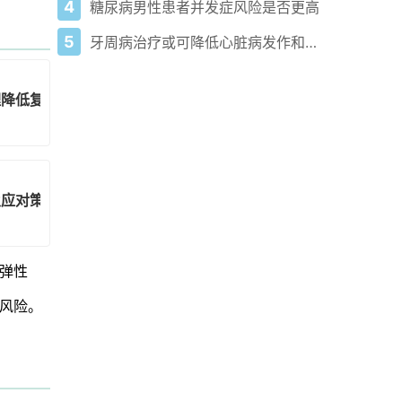
4
糖尿病男性患者并发症风险是否更高
5
牙周病治疗或可降低心脏病发作和中风风险
理降低复发，改善生活质量
及应对策略
弹性
风险。