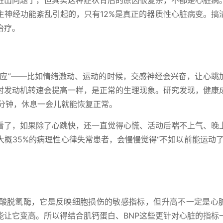
脏出问题了，但其实这种症状背后的原因很复杂，不都是心脏病
主神经功能紊乱引起的，只有12%是真正的器质性心脏病变。搞
治疗。
反应”——比如情绪激动、运动的时候，交感神经会兴奋，让心跳
时发动机转速会提高一样，是正常的生理现象。研究发现，健康
次/分钟，休息一会儿就能恢复正常。
看了，如果除了心跳快，还一直觉得心慌、活动后喘不上气、晚
概35%的病理性心律失常患者，会慢慢觉得“不如以前能运动了
酸脱氢酶，它是反映细胞损伤的敏感指标，但升高不一定是心
能让它变高。所以得结合肌钙蛋白、BNP这些更针对心脏的指标