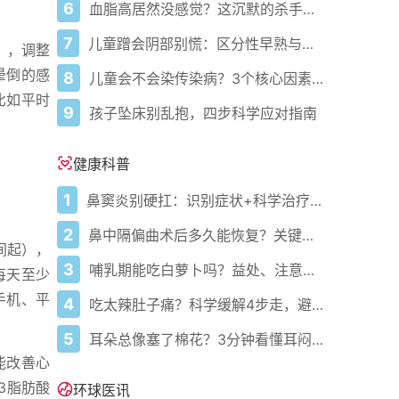
6
血脂高居然没感觉？这沉默的杀手正悄悄盯上你！
7
儿童蹭会阴部别慌：区分性早熟与擦腿综合征
），调整
晕倒的感
8
儿童会不会染传染病？3个核心因素说了算
比如平时
9
孩子坠床别乱抱，四步科学应对指南
健康科普
1
鼻窦炎别硬扛：识别症状+科学治疗+避坑指南
2
鼻中隔偏曲术后多久能恢复？关键看这几点
间起），
3
哺乳期能吃白萝卜吗？益处、注意事项一次说清
每天至少
手机、平
4
吃太辣肚子痛？科学缓解4步走，避免“辣出胃炎”
5
耳朵总像塞了棉花？3分钟看懂耳闷的真相与自救指南
能改善心
3脂肪酸
环球医讯