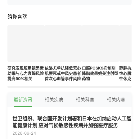
猜你喜欢
研究发现服用褪黑素
依洛尤单抗降低无心
口服PCSK9抑制剂
静脉抗血
助眠与心力衰竭风险
肌梗死或中风史患者
降脂效果媲美注射型
性心肌梗
提高90%相关
首次心血管事件风险
药物
性休克中
最新资讯
相关疾病
相关科室
相关内容
世卫组织、联合国开发计划署和日本在加纳启动人工智
能健康计划 应对气候敏感性疾病并加强医疗服务
2026-06-24