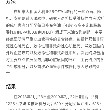
方法
在加拿大和澳大利亚26个中心进行的一项双盲、随
机、安慰剂对照试验中，研究人员将接受维持性血液透析
的成年患者分配至每日补充鱼油（4克n-3多不饱和脂肪
酸[1.6克EPA和0.8克DHA]）组或玉米油安慰剂组。主要
终点是所有严重心血管事件的复合终点，包括猝死和非猝
死性心脏死亡、致命性和非致命性心肌梗死、导致截肢的
外周血管疾病以及致命性和非致命性中风。次要终点包括
将主要终点扩展至包括非心脏原因的死亡、主要终点的各
个组成部分，以及首次心血管事件或任何原因导致的死
亡。
结果
在2013年11月28日至2019年7月22日期间，共有
1228名参与者被随机分配；610名分配至鱼油组，618名