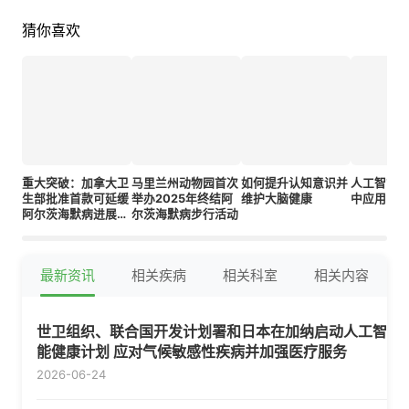
猜你喜欢
重大突破：加拿大卫
马里兰州动物园首次
如何提升认知意识并
人工智能
生部批准首款可延缓
举办2025年终结阿
维护大脑健康
中应用的
阿尔茨海默病进展的
尔茨海默病步行活动
药物
最新资讯
相关疾病
相关科室
相关内容
世卫组织、联合国开发计划署和日本在加纳启动人工智
能健康计划 应对气候敏感性疾病并加强医疗服务
2026-06-24