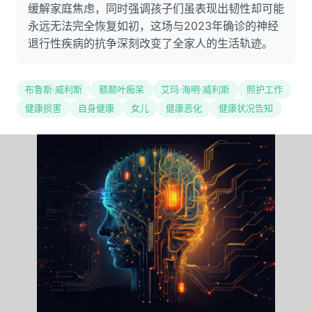
缓解家庭焦虑，同时强调孩子们虽表现出韧性却可能
永远无法完全恢复如初，这场与2023年确诊的神经
退行性疾病的抗争深刻改变了全家人的生活轨迹。
布鲁斯·威利斯
额颞叶痴呆
艾玛·海明·威利斯
照护工作
健康损害
自身健康
女儿
健康恶化
健康状况告知