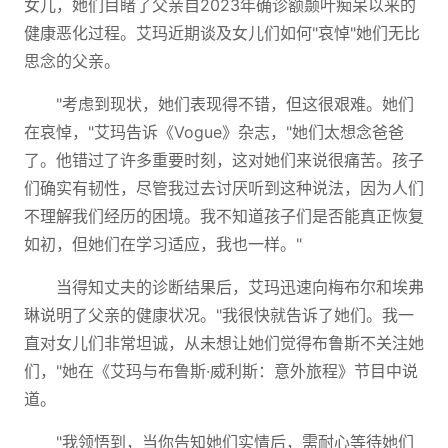
女儿，她们目睹了父亲自2023年确诊额颞叶痴呆以来的
健康恶化过程。艾玛近期谈及女儿们如何"哀悼"她们无比
思念的父亲。
"考虑到现状，她们表现得不错，但这很艰难。她们
在哀悼，"艾玛告诉《Vogue》杂志，"她们太想念爸爸
了。他错过了许多重要时刻，这对她们来说很痛苦。孩子
们确实有韧性，尽管我过去讨厌听到这种说法，因为人们
不理解我们经历的困境。我不知道孩子们是否能真正恢复
如初，但她们在学习适应，我也一样。"
当得知丈夫的诊断结果后，艾玛迅速向梅布尔和埃弗
琳说明了父亲的健康状况。"我很快就告诉了她们。我一
直对女儿们非常坦诚，从未想让她们觉得布鲁斯不关注她
们，"她在《艾玛与布鲁斯·威利斯：意外旅程》节目中说
道。
"我领悟到，当你告知她们实情后，需耐心等待她们