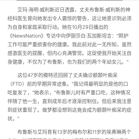
艾玛·海明·威利斯近日透露，丈夫布鲁斯·威利斯的神
经科医生曾向她发出令人震惊的警告，这让她意识到必须
为自身和家庭采取行动。她在10月29日播出的
《NewsNation》专访中向伊丽莎白·瓦加斯坦言："照护
工作可能严重损害你的健康。我此前对此一无所知，虽然
感激医生的提醒，但内心充满警觉。这促使我开始关注自
身健康，不仅为了布鲁斯，也为我们的两个年幼女儿。"
这位47岁的模特还回顾了丈夫确诊额颞叶痴呆
（FTD）前的早期异常迹象。"我记得最明显的是他的口
吃复发了，"她表示，"布鲁斯儿时有严重口吃，这种情况
伴随了他一生，直到成年后才逐渐控制住。但后来我注意
到症状重现了。做梦都没想到这竟会成为额颞叶痴呆的症
状。"
布鲁斯与艾玛育有13岁的梅布尔和11岁的埃弗琳两个