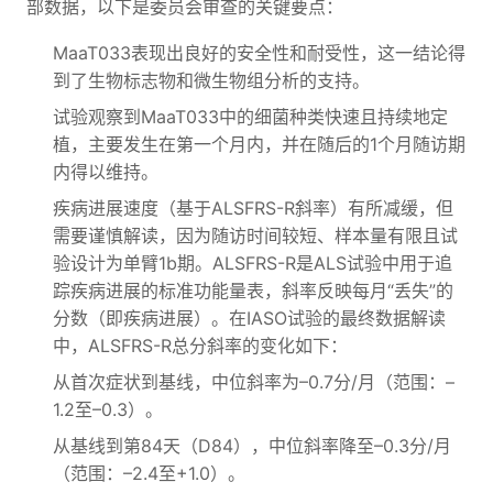
部数据，以下是委员会审查的关键要点：
MaaT033表现出良好的安全性和耐受性，这一结论得
到了生物标志物和微生物组分析的支持。
试验观察到MaaT033中的细菌种类快速且持续地定
植，主要发生在第一个月内，并在随后的1个月随访期
内得以维持。
疾病进展速度（基于ALSFRS-R斜率）有所减缓，但
需要谨慎解读，因为随访时间较短、样本量有限且试
验设计为单臂1b期。ALSFRS-R是ALS试验中用于追
踪疾病进展的标准功能量表，斜率反映每月“丢失”的
分数（即疾病进展）。在IASO试验的最终数据解读
中，ALSFRS-R总分斜率的变化如下：
从首次症状到基线，中位斜率为–0.7分/月（范围：–
1.2至–0.3）。
从基线到第84天（D84），中位斜率降至–0.3分/月
（范围：–2.4至+1.0）。