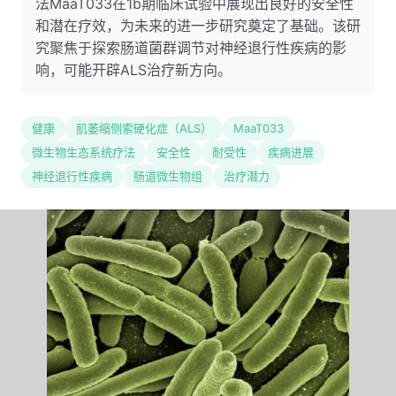
法MaaT033在1b期临床试验中展现出良好的安全性
和潜在疗效，为未来的进一步研究奠定了基础。该研
究聚焦于探索肠道菌群调节对神经退行性疾病的影
响，可能开辟ALS治疗新方向。
健康
肌萎缩侧索硬化症（ALS）
MaaT033
微生物生态系统疗法
安全性
耐受性
疾病进展
神经退行性疾病
肠道微生物组
治疗潜力