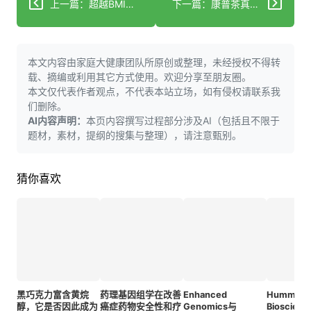
上一篇：超越BMI：研究发现具有不同GLP-1反应的肥胖亚型
下一篇：康普茶真的能帮助减肥吗？专家分析
本文内容由家庭大健康团队所原创或整理，未经授权不得转
载、摘编或利用其它方式使用。欢迎分享至朋友圈。
本文仅代表作者观点，不代表本站立场，如有侵权请联系我
们删除。
AI内容声明：
本页内容撰写过程部分涉及AI（包括且不限于
题材，素材，提纲的搜集与整理），请注意甄别。
猜你喜欢
黑巧克力富含黄烷
药理基因组学在改善
Enhanced
Hummingb
醇，它是否因此成为
癌症药物安全性和疗
Genomics与
Bioscien