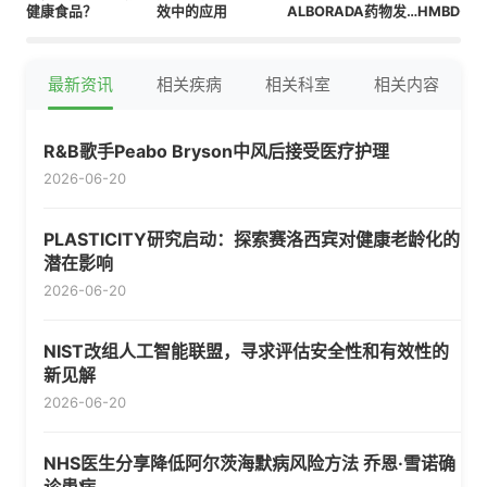
健康食品？
效中的应用
ALBORADA药物发
HMBD-0
现研究所合作加速阿
Perchero
尔茨海默病药物研发
Therapeu
种处于II
最新资讯
相关疾病
相关科室
相关内容
的抗VIS
体
R&B歌手Peabo Bryson中风后接受医疗护理
2026-06-20
PLASTICITY研究启动：探索赛洛西宾对健康老龄化的
潜在影响
2026-06-20
NIST改组人工智能联盟，寻求评估安全性和有效性的
新见解
2026-06-20
NHS医生分享降低阿尔茨海默病风险方法 乔恩·雪诺确