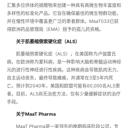
汇集多位供体的捐赠物来创建一种具有高微生物丰富度和
多样性的标准化产品。它旨在确保最佳的微生物群功能，
并在慢性环境中覆盖更广泛的患者群体。MaaT033已获
得欧洲药品管理局（EMA）授予的孤儿药资格。
关于肌萎缩侧索硬化症（ALS）
肌萎缩侧索硬化症（ALS），在美国称为卢伽雷氏
病，在欧洲称为夏科病，是一种影响大脑和脊髓运动神经
元的进行性神经退行性疾病。这种疾病会导致肌肉无力、
自主运动丧失，最终导致瘫痪，并通常在3至5年内死
亡。预计到2040年，美国和欧盟可能有60,000名ALS患
者。目前，ALS尚无治愈方法，仅有少量缓解症状的治疗
手段。
关于MaaT Pharma
MaaT Pharma是一家领先的晚期临床阶段公司，专