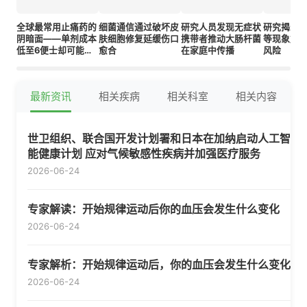
全球最常用止痛药的
细菌通信通过破坏皮
研究人员发现无症状
研究揭示
阴暗面——单剂成本
肤细胞修复延缓伤口
携带者推动大肠杆菌
等现象加
低至6便士却可能迅
愈合
在家庭中传播
风险
速致命
最新资讯
相关疾病
相关科室
相关内容
世卫组织、联合国开发计划署和日本在加纳启动人工智
能健康计划 应对气候敏感性疾病并加强医疗服务
2026-06-24
专家解读：开始规律运动后你的血压会发生什么变化
2026-06-24
专家解析：开始规律运动后，你的血压会发生什么变化
2026-06-24