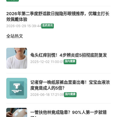
2026年第二季度舒适款日抛隐形眼镜推荐，优瞳主打长
效佩戴体验
2026-05-29 15:39:44
医药资讯
全站热文
龟头红痒别慌！4步辨炎症5招彻底防复发
2025-12-02 11:00:01
国内健康
记者穿一晚纸尿裤血里查出毒！宝宝血液浓
度竟是成人的5倍？
2026-06-18 17:21:09
国内健康
一管扶他林竟成隐患？90%人第一步就错