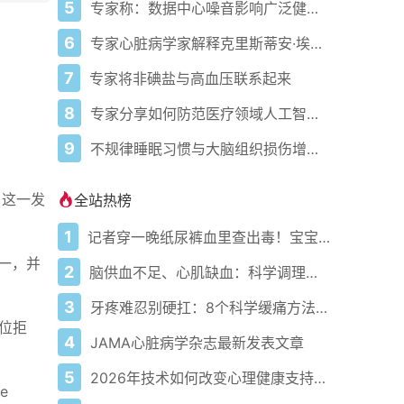
5
专家称：数据中心噪音影响广泛健康问题
6
专家心脏病学家解释克里斯蒂安·埃里克森为丹麦队晕倒的原因
7
专家将非碘盐与高血压联系起来
8
专家分享如何防范医疗领域人工智能的负面影响
9
不规律睡眠习惯与大脑组织损伤增加相关
。这一发
全站热榜
1
记者穿一晚纸尿裤血里查出毒！宝宝血液浓度竟是成人的5倍？
一，并
2
脑供血不足、心肌缺血：科学调理全攻略
3
牙疼难忍别硬扛：8个科学缓痛方法收好
位拒
4
JAMA心脏病学杂志最新发表文章
5
2026年技术如何改变心理健康支持的获取方式
e