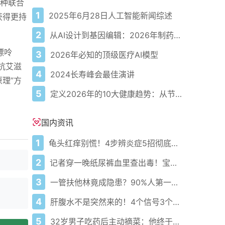
一种联合
1
2025年6月28日人工智能新闻综述
获得更持
2
从AI设计到基因编辑：2026年制药领域重大突破
嘌呤
3
2026年必知的顶级医疗AI模型
对抗艾滋
4
2024长寿峰会最佳演讲
原理”方
5
定义2026年的10大健康趋势：从节律健康到冷热交替疗法
国内资讯
1
龟头红痒别慌！4步辨炎症5招彻底防复发
2
记者穿一晚纸尿裤血里查出毒！宝宝血液浓度竟是成人的5倍？
3
一管扶他林竟成隐患？90%人第一步就错了！
4
肝腹水不是突然来的！4个信号3个管理要点别等肚子鼓起来
5
32岁男子吃药后主动摘菜：他终于活过来了？