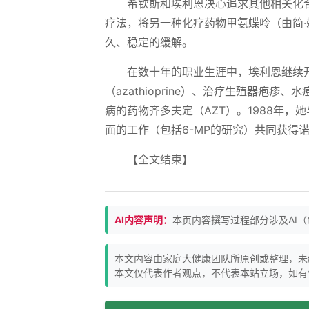
希钦斯和埃利恩决心追求其他相关化合
疗法，将另一种化疗药物甲氨蝶呤（由简·
久、稳定的缓解。
在数十年的职业生涯中，埃利恩继续
（azathioprine）、治疗生殖器疱疹
病的药物齐多夫定（AZT）。1988年，她与
面的工作（包括6-MP的研究）共同获得
【全文结束】
AI内容声明：
本页内容撰写过程部分涉及AI
本文内容由家庭大健康团队所原创或整理，未
本文仅代表作者观点，不代表本站立场，如有