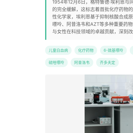
1954年12月6日，格特鲁德·埃利
的完全缓解，这标志着首批化疗药物的
性化学家，埃利恩基于抑制核酸合成原
嘌呤、阿昔洛韦和AZT等多种重要药
与女性在科技领域的卓越贡献，深刻改
儿童白血病
化疗药物
6-巯基嘌呤
硫唑嘌呤
阿昔洛韦
齐多夫定