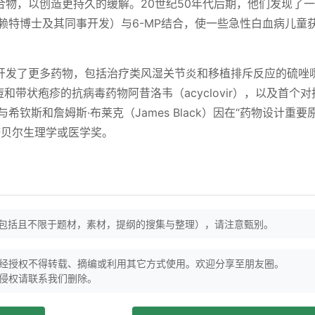
物，以创造更持久的缓解。20世纪50年代后期，他们发现了
赖特博士及其同事开发）与6-MP结合，使一些急性白血病儿童
开发了更多药物，包括治疗类风湿关节炎和移植排斥反应的硫唑
、水痘和带状疱疹的抗病毒药物阿昔洛韦（acyclovir），以及首个
希钦斯和詹姆斯·布莱克（James Black）因在“药物设计重要
诺贝尔生理学或医学奖。
（包括且不限于题材，素材，提纲的搜集与整理），请注意甄别。
经授权不得转载、摘编或利用其它方式使用。欢迎分享至朋友圈。
侵权请联系我们删除。