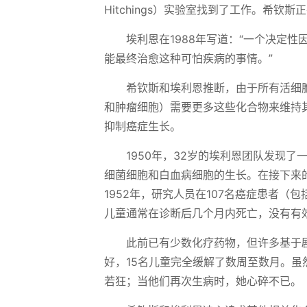
Hitchings）实验室找到了工作。希
埃利恩在1988年写道：“一个决定
能最终治愈这种可怕疾病的事情。”
希钦斯和埃利恩推断，由于所有活细
和肿瘤细胞）需要更多这些化合物来维持
抑制癌症生长。
1950年，32岁的埃利恩团队发现了
细菌细胞和白血病细胞的生长。在接下来
1952年，研究人员在107名癌症患者（
儿童通常在诊断后几个月内死亡，没有有
此前已有少数化疗药物，但许多基于剧
好，15名儿童完全缓解了数周至数月。
若狂；当他们再次生病时，她心碎不已。