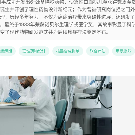
恩与同事成功开发出6-巯基嘌呤药物，使急性白血病儿童获得数周至
诞生并开创了理性药物设计新纪元；作为曾被研究岗位拒之门外
理，历经多年努力，不仅为癌症治疗带来突破性进展，还研发了
物，最终于1988年荣获诺贝尔生理学或医学奖，其故事彰显了科
变了现代药物研发范式并为后续癌症疗法奠定基石。
缓解期
理性药物设计
核酸合成抑制
联合疗法
甲氨蝶呤