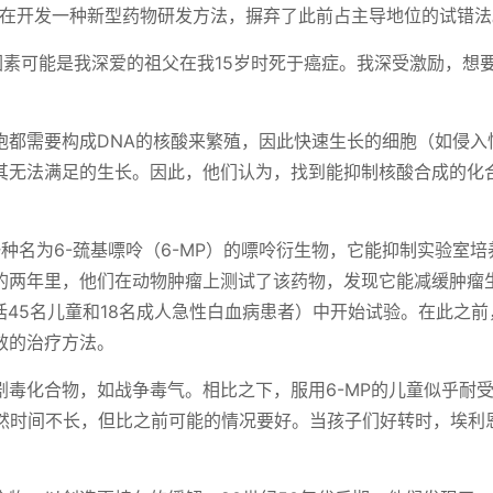
钦斯正在开发一种新型药物研发方法，摒弃了此前占主导地位的试错
性因素可能是我深爱的祖父在我15岁时死于癌症。我深受激励，想
胞都需要构成DNA的核酸来繁殖，因此快速生长的细胞（如侵入
其无法满足的生长。因此，他们认为，找到能抑制核酸合成的化
一种名为6-巯基嘌呤（6-MP）的嘌呤衍生物，它能抑制实验室培
的两年里，他们在动物肿瘤上测试了该药物，发现它能减缓肿瘤
包括45名儿童和18名成人急性白血病患者）中开始试验。在此之
效的治疗方法。
毒化合物，如战争毒气。相比之下，服用6-MP的儿童似乎耐
虽然时间不长，但比之前可能的情况要好。当孩子们好转时，埃利