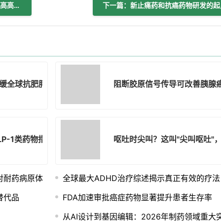
上一篇：夜间光照暴露或使心血管风险升高高达50%
下一篇：新止痛药和抗癌药物研发的起
缓全球抗肥胖进程 世卫组织发出警告
阻断胶原信号传导可改善胰腺
LP-1类药物指南：支持长期使用并呼吁公平获取
呕吐时尖叫？这叫"尖叫呕吐"
对耐药病原体
全球最大ADHD治疗综述揭示真正有效的疗法
替代品
FDA加速审批癌症药物显著提升患者生存率
从AI设计到基因编辑：2026年制药领域重大