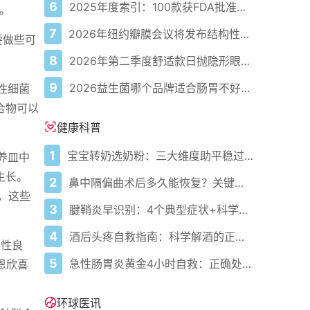
6
2025年度索引：100款获FDA批准的AI驱动医疗设备
法。
7
2026年纽约瓣膜会议将发布结构性心脏病最新研究成果
要做些可
8
2026年第二季度舒适款日抛隐形眼镜推荐，优瞳主打长效佩戴体验
9
2026益生菌哪个品牌适合肠胃不好的人，常年饱受肠胃病痛看过来，梳理实用十大品牌
性细菌
合物可以
健康科普
1
宝宝转奶选奶粉：三大维度助平稳过渡
养皿中
生长。
2
鼻中隔偏曲术后多久能恢复？关键看这几点
前，这些
3
腱鞘炎早识别：4个典型症状+科学应对，避免关节卡壳
4
酒后头疼自救指南：科学解酒的正确打开方式
受性良
5
急性肠胃炎黄金4小时自救：正确处置与误区避坑关键
恩欣喜
环球医讯