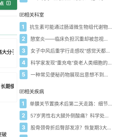
点
相关科室
1
抗生素可能通过肠道微生物组代谢物触发免疫反应
2
憩室炎——临床负担沉重却被忽视的疾病
3
女子中风后重学行走感叹"感觉天都塌了" 宠物狗成康复关键动力
癌大分子药物递送效果
4
科学家发现"重充电"衰老人类细胞的新方法
5
一种常见便秘药物展现出意想不到的肾脏保护能力
，长期使用大麻的痛苦副作用："活地狱"
相关疾病
1
单髁关节置换术后第二天走路：细节对恢复至关重要
2
57岁男性右大腿外侧酸痛？科学处理肌肉劳损的实用指南
3
股骨颈骨折后臀部发凉？恢复期3大原因+4步应对法帮你缓解
突破