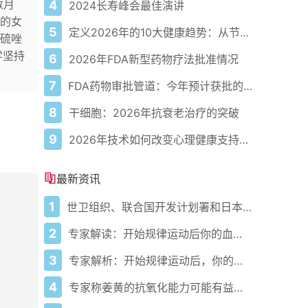
数月
4
2024长寿峰会最佳演讲
的女
5
定义2026年的10大健康趋势：从节律健康到冷热交替疗法
硫唑
学坚持
6
2026年FDA新型药物疗法批准情况
7
FDA药物审批管道：今年预计获批的关键新疗法
8
干细胞：2026年抗衰老治疗的突破
9
2026年技术如何改变心理健康支持的获取方式
最新资讯
1
世卫组织、联合国开发计划署和日本在加纳启动人工智能健康计划 应对气候敏感性疾病并加强医疗服务
2
专家解读：开始规律运动后你的血压会发生什么变化
3
专家解析：开始规律运动后，你的血压会发生什么变化
4
专家称姜黄的抗氧化能力可能有益心脏健康