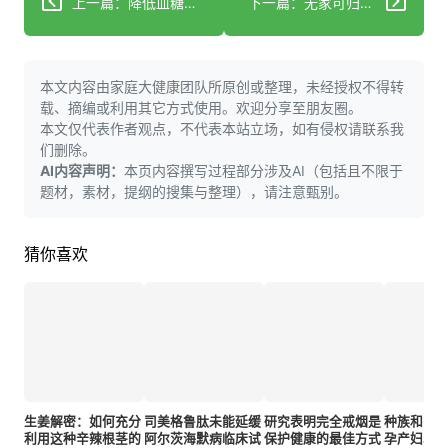
上一篇：降低血糖可使糖尿病前期患者心脏病发作风险减半
下一篇：无家可归母亲患肾病携三名子女提前获圣诞礼物
本文内容由家庭大健康团队所原创或整理，未经授权不得转
载、摘编或利用其它方式使用。欢迎分享至朋友圈。
本文仅代表作者观点，不代表本站立场，如有侵权请联系我
们删除。
AI内容声明：
本页内容撰写过程部分涉及AI（包括且不限于
题材，素材，提纲的搜集与整理），请注意甄别。
猜你喜欢
生姜解密：如何充分
司美格鲁肽未能延缓
研究表明完全戒烟是
种族和民
利用这种辛辣根茎的
阿尔茨海默病临床试
保护健康的最佳方式
孕产妇心