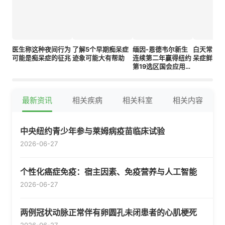
医生称这种夜间行为
了解5个早期痴呆症
缅因-恩德韦尔新生
白天常见
可能是痴呆症的征兆
迹象可能大有帮助
连续第二年赢得纽约
呆症鲜为
第19选区国会应用程
序挑战赛
最新资讯
相关疾病
相关科室
相关内容
中央纽约青少年参与莱姆病疫苗临床试验
2026-06-27
个性化癌症免疫：宿主因素、免疫营养与人工智能
2026-06-27
两例冠状动脉正常伴有卵圆孔未闭患者的心肌梗死