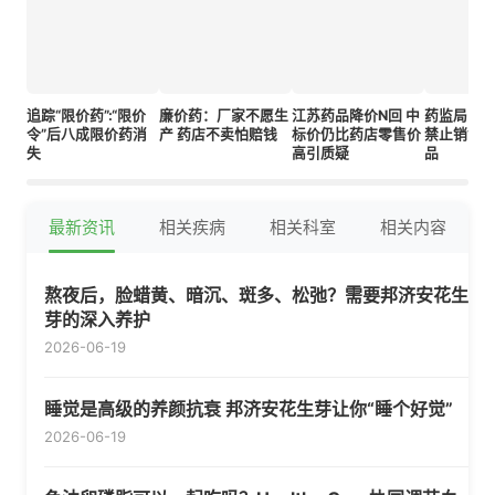
追踪“限价药”:“限价
廉价药：厂家不愿生
江苏药品降价N回 中
药监局：
令”后八成限价药消
产 药店不卖怕赔钱
标价仍比药店零售价
禁止销售
失
高引质疑
品
最新资讯
相关疾病
相关科室
相关内容
熬夜后，脸蜡黄、暗沉、斑多、松弛？需要邦济安花生
芽的深入养护
2026-06-19
睡觉是高级的养颜抗衰 邦济安花生芽让你“睡个好觉”
2026-06-19