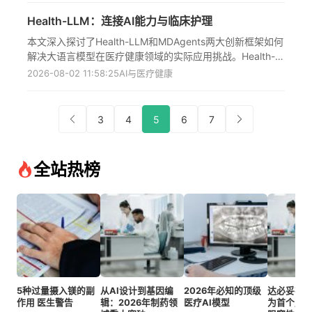
合作将临床验证的医学影像引入生成式AI，以及Medaptus
Health-LLM：连接AI能力与临床护理
为医院医学推出整合电子健康记录的24/7运营"指挥中心"，
这些创新展现了医疗AI技术在效率提升、临床决策支持和医
本文深入探讨了Health-LLM和MDAgents两大创新框架如何
院运营优化方面的最新进展。
解决大语言模型在医疗健康领域的实际应用挑战。Health-
LLM通过精心设计的上下文工程将可穿戴设备数据流转化为
2026-08-02 11:58:25
AI与医疗健康
有价值的健康预测，而MDAgents则通过模拟真实临床工作
流程的自适应多智能体协作系统实现复杂临床决策支持。文
章详细分析了监管环境演变、成本效益权衡及实用实施策
3
4
5
6
7
略，为医疗科技企业部署AI提供了基于实证的蓝图，标志着
AI技术从能力展示向临床实际应用的关键转变，为未来医疗
AI产品开发指明了方向。
全站热榜
5种过量摄入镁的副
从AI设计到基因编
2026年必知的顶级
达必妥在
作用 医生警告
辑：2026年制药领
医疗AI模型
为首个用