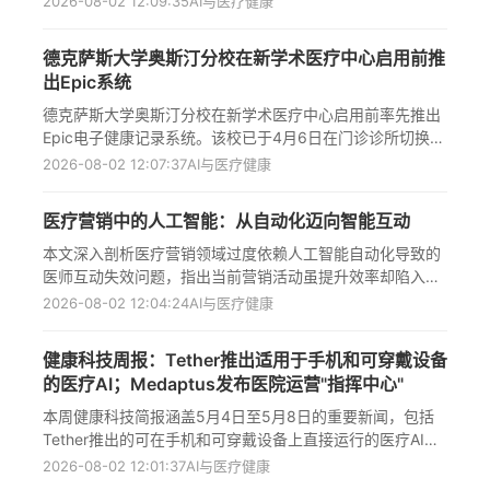
2026-08-02 12:09:35
AI与医疗健康
在单个类器官水平上量化药物反应，检测罕见耐药肿瘤群
体，为治疗选择有限的癌症提供新策略。通过在治疗前测试
德克萨斯大学奥斯汀分校在新学术医疗中心启用前推
患者自身肿瘤细胞对药物的反应，该技术有望实现更精准的
出Epic系统
个性化癌症治疗决策，尤其适用于罕见和难治性癌症患者，
标志着癌症精准医疗的重要进展。
德克萨斯大学奥斯汀分校在新学术医疗中心启用前率先推出
Epic电子健康记录系统。该校已于4月6日在门诊诊所切换至
这一系统，确保2030年前开放的新学术医疗中心能够从第
2026-08-02 12:07:37
AI与医疗健康
一天起就使用Epic。此次部署是"Cornerstone项目"的一部
分，涉及UT Austin、咨询公司Nordic和Epic组成的约100人
医疗营销中的人工智能：从自动化迈向智能互动
团队，还包括AI工具部署、财务管理系统和自动化工具等。
目前，UT Austin的MyChart已有近7,000名用户，占患者群
本文深入剖析医疗营销领域过度依赖人工智能自动化导致的
的近60%，约62%患者使用自助签到功能，平均注册时间不
医师互动失效问题，指出当前营销活动虽提升效率却陷入内
到5分钟。
容同质化陷阱，强调必须转向基于临床场景的智能互动策
2026-08-02 12:04:24
AI与医疗健康
略；作者通过实践案例阐明应利用真实临床信号（如处方模
式、治疗领域动态）构建内容触发机制，在医师工作流程关
健康科技周报：Tether推出适用于手机和可穿戴设备
键节点提供精准资源，并揭示组织架构转型的必要性——需
的医疗AI；Medaptus发布医院运营"指挥中心"
打破医疗、市场与商业部门壁垒，建立以医师认知为核心的
成功衡量体系，最终实现从单纯品牌曝光到建立深度专业信
本周健康科技简报涵盖5月4日至5月8日的重要新闻，包括
任的范式转变，为医疗健康行业数字化营销提供系统性升级
Tether推出的可在手机和可穿戴设备上直接运行的医疗AI模
路径。
型QVAC MedPsy、Elation Health整合美国心脏协会的心血
2026-08-02 12:01:37
AI与医疗健康
管疾病风险预测(PREVENT)计算器、Perplexity与VisualDx