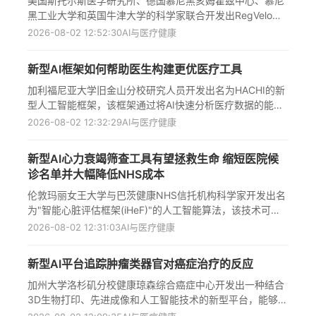
美国斯托尔斯医学研究所、德国慕尼黑亥姆霍兹中心、慕尼
措施，代表了从"反应式"向"前瞻性"疫苗研发的重大范式转
黑工业大学和英国牛津大学的科学家联合开发出RegVelo
变。
——一种新型人工智能框架，该框架能同时模拟细胞动态和
2026-08-02 12:52:30
AI与医疗健康
基因调控网络，首次实现了对细胞命运决策过程的精准预测
和实验验证；通过整合RNA速度和基因调控网络分析，该模
新型AI框架如何帮助医生构建更优医疗工具
型成功识别出tfec和elf1等关键调控因子，并在斑马鱼神经
嵴细胞中验证了其预测能力，为理解发育生物学、癌症研究
加利福尼亚大学旧金山分校研究人员开发出名为HACHI的新
和再生医学提供了革命性工具，标志着计算生物学与实验生
型人工智能框架，该框架通过将AI快速分析医疗数据的能力
物学深度融合的新里程碑。
与临床医生的专业判断相结合，帮助构建更透明、更可靠的
2026-08-02 12:32:29
AI与医疗健康
临床预测工具，在预测儿童头部创伤后创伤性脑损伤和成人
手术后急性肾损伤方面表现优异，仅需三到四轮反馈（不到
新型AI心力衰竭筛查工具有望拯救生命 缩短医院候
八小时）即可开发出强效模型，有望将通常需要数月的开发
诊名单并大幅降低NHS成本
过程大大缩短，为医疗AI领域带来革命性突破，使AI工具在
临床实践中更易被医生解读和信任。
伦敦玛丽女王大学与巴茨健康NHS信托机构科学家开发出名
为"智能心脏评估框架(iHeF)"的人工智能算法，该技术可通
过常规心电图筛查心力衰竭，预计将减少70%不必要的超声
2026-08-02 12:31:03
AI与医疗健康
心动图检查，每年为英国国家医疗服务体系节约数亿英镑成
本；项目获130万英镑资助进行三年期临床验证，若成功实
新型AI平台追踪肿瘤类器官对癌症治疗的反应
施可将候诊时间缩短60%以上，使数万疑似患者提前获得精
准诊断，同时优先救治高危患者，该项目将于2028年底前投
加州大学洛杉矶分校健康琼森综合癌症中心开发出一种结合
入临床应用，有望解决英国东部地区这一全英最高心脑血管
3D生物打印、先进成像和人工智能技术的新型平台，能够精
疾病发病率区域的诊疗瓶颈问题。
确追踪患者来源的肿瘤类器官对癌症治疗的反应。该平台可