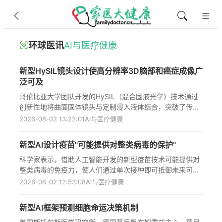
环球医讯
AI与医疗健康
新型HySIL镜头设计使高分辨率3D脑部和癌症成像广
泛可及
哥伦比亚大学团队开发的HySIL（混合固液光学）技术通过
创新性地将曲面固体镜头与定制浸入液体结合，突破了传统
显微镜在成像深度与分辨率间的固有矛盾，使高分辨率三维
2026-08-02 13:22:01
AI与医疗健康
脑部和癌症组织成像成本大幅降低且操作简化，该技术已应
用于神经回路绘制、疾病研究和3D病理学分析，为生物医学
新型AI设计疫苗"可能提供对整类病毒的保护"
研究和临床诊断开辟了新途径，尤其有助于推动人工智能在
组织数据分析领域的应用发展。
科学家表示，借助人工智能开发的新型疫苗技术可能提供对
整类病毒的免疫力，使人们通过单次接种即可抵御未来可能
出现的任何病毒变异；这项由剑桥大学和生物技术公司
2026-08-02 12:53:08
AI与医疗健康
DIOSynVax研发的"超级抗原"疫苗技术已在I期临床试验中证
明安全有效，不仅能够触发对SARS-CoV-2和SARS的免疫反
新型AI框架预测细胞命运决策机制
应，还能对潜在人畜共患的蝙蝠病毒产生防护，有望在疫情
爆发前就予以预防，拯救数百万人生命，避免各国实施封锁