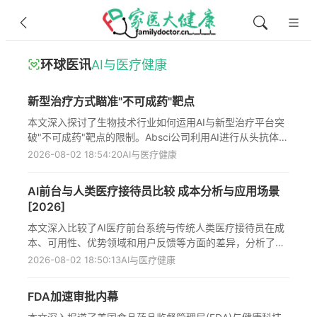
环球医讯
AI与医疗健康
新型治疗方式瞄准"不可成药"靶点
本文深入探讨了生物技术行业如何运用AI与新型治疗平台突
破"不可成药"靶点的限制。Absci公司利用AI进行从头抗体设
计，Expedition Medicines开发共价结合小分子药物，1910
2026-08-02 18:54:20
AI与医疗健康
Genetics攻克大环肽技术难题，Strand Therapeutics研发
可编程mRNA疗法，这些创新正在扩展药物发现工具箱，有
AI前台与人类医疗接待员比较 成本分析与应用场景
望满足未被满足的临床需求，为传统上被认为"不可成药"的
[2026]
靶点提供解决方案，推动治疗癌症、自身免疫疾病和神经系
统疾病的新一代药物研发。
本文深入比较了AI医疗前台系统与传统人类医疗接待员在成
本、可用性、优势领域和用户反馈等方面的差异，分析了AI
如何改变医疗前台运作模式，探讨了在不同医疗场景下选择
2026-08-02 18:50:13
AI与医疗健康
AI、人类或混合模式的实用策略，指出AI不应取代人类而是
增强前台服务，使医疗接待既能提供24/7自助便利又能确保
FDA加速审批内幕
关键时刻的人工支持，为诊所和医疗机构提供了基于实际数
据的决策参考，帮助他们在提高效率的同时维护患者体验和