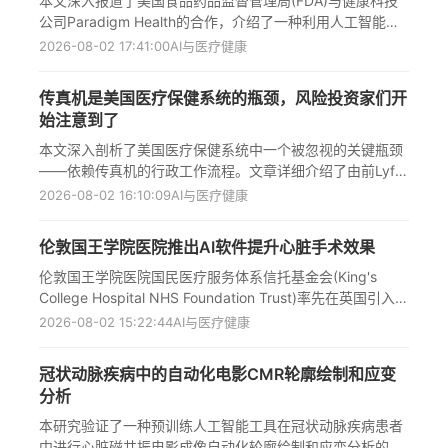
本文深入报道了美国食品药品监督管理局(FDA)与健康科技
员工价值。
公司Paradigm Health的合作，介绍了一种利用人工智能加
速临床试验执行和监管审查的新模式。文中详细描述了FDA
2026-08-02 17:41:00
AI与医疗健康
如何通过AI基础设施直接从电子健康记录(EHR)中提取数
据，实时评估关键指标，并将最重要的安全性和有效性信号
传真机是美国医疗保健系统的瓶颈，风险投资家们开
传输给制药公司和监管机构，从而大幅缩短新药审批流程。
始注意到了
同时，文章还探讨了医疗系统面临的挑战，包括医院定价、
行业整合以及人工智能在医疗领域的应用前景，揭示了医疗
本文深入剖析了美国医疗保健系统中一个被忽视的关键瓶颈
创新与实际应用之间的鸿沟，以及各方为提高效率、降低成
——依赖传真机的行政工作流程。文章详细介绍了由前Lyft
本而采取的创新举措，特别是FDA首次尝试通过AI技术实现
和Cruise高管Kaled Alhanafi与美敦力心脏设备研发专家
2026-08-02 16:10:09
AI与医疗健康
实时临床试验数据传输，有望改变传统药物审批模式。
Chetan Patel共同创立的Basata公司，该公司利用AI技术革
新初级保健医生与专科诊所之间的转诊流程。目前美国专科
伦敦国王学院医院推出AI软件提升心脏手术效果
诊所仍主要通过传真接收数百甚至数千份转诊文件，导致大
量患者流失。Basata系统能自动读取传真文件、提取临床信
伦敦国王学院医院国民医疗服务体系信托基金会(King's
息，并通过AI语音代理直接联系患者安排预约，目标是让患
College Hospital NHS Foundation Trust)率先在英国引入雅
者在看完初级保健医生后，走到停车场上车时就已经安排好
培血管公司(Abbott Vascular)开发的Ultreon 3.0人工智能软
2026-08-02 15:22:44
AI与医疗健康
预约。公司已处理约50万患者转诊，上月处理量达10万例，
件，用于改善冠状动脉疾病患者的心脏血管成形术治疗。该
获得2450万美元融资，70%的新交易来自口碑推荐，显示
技术通过提供血管内部高分辨率图像并结合先进AI算法，帮
冠状动脉疾病中的自动化电影CMR轮廓绘制和应变
出市场对解决这一顽固问题的迫切需求。
助临床医生实时准确评估动脉状况、识别易破裂斑块区域并
分析
优化支架放置决策，预计每年将使500名患者受益，同时降
低并发症风险、提高手术安全性和长期治疗效果。Nilesh
本研究验证了一种预训练人工智能工具在冠状动脉疾病患者
Pareek博士及其团队还在领导全英NHS机构的培训工作，推
中进行心脏磁共振电影成像自动化轮廓绘制和应变分析的准