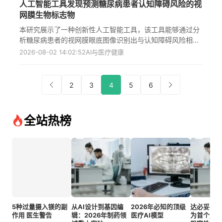
人工智能工具发现预测糖尿病患者认知障碍风险的视
2007-2022年的脑部扫描，使用387份进行模型训练与测
网膜生物标志物
试。研究显示高达50%的路易体痴呆患者曾被误诊为阿尔茨
海默病，而准确诊断对选择适当的治疗方案至关重要，因为
本研究展示了一种创新性人工智能工具，该工具能够通过分
这两种疾病的治疗方法截然不同。该工具在13例经尸检确认
析糖尿病患者的视网膜眼底图像识别出与认知障碍风险相关
的病例中实现了100%的准确识别率。
的生物标志物。研究团队应用深度学习模型对2280张超广角
2026-08-02 14:02:52
AI与医疗健康
眼底图像进行分析，成功区分了胰岛素依赖型2型糖尿病患
者中的"低风险"与"高风险"认知衰退表型，且高风险组的认
知功能相当于比低风险组老了14.5岁，为早期识别和干预糖
2
3
4
5
6
尿病患者的认知障碍提供了潜在的客观筛查工具，具有重要
的临床和公共卫生意义，标志着眼科组学在系统性健康评估
领域的突破性应用。
全站热榜
5种过量摄入镁的副
从AI设计到基因编
2026年必知的顶级
达必妥在
作用 医生警告
辑：2026年制药领
医疗AI模型
为首个用