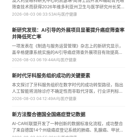
澳大利亚眼科研究中心的凯瑟琳·简博士因开发AI辅助青光眼
包括多迪·韦尔、乔斯特·范德韦斯特胡森和罗布·伯罗都曾罹
筛查技术而获得2026年维多利亚州卫生与医学研究州长奖，
患此病的情况，以及自己如何积极面对病情变化的心理历
该技术已在200多家验光诊所部署，并开发出全球首个在全
2026-08-03 06:33:53
AI与医疗健康
程。
科医生诊所使用的AI青光眼筛查亭子，有望显著提高青光眼
早期检测率，减少澳大利亚63%未被诊断的青光眼患者，避
新研究发现：AI引导的外展项目显著提升癌症筛查率
免可预防的视力损失，同时为医疗系统带来显著节约，目前
并降低死亡率
该团队正与世界卫生组织开展合作，将类似技术应用于糖尿
病等其他疾病的筛查。
一项发表在《制造与服务运营管理》杂志上的新研究显示，
盖辛格健康系统实施的AI引导癌症筛查外展项目有效提高了
结直肠癌筛查率并降低了患者死亡率。研究表明，接受AI识
2026-08-03 06:19:44
AI与医疗健康
别并参与外展项目的患者三个月内完成结肠镜检查的可能性
提高6%，六个月内提高6.9%，两年死亡率降低6.2%，相当
新时代牙科服务组织成功的关键要素
于对照组死亡率的43%降幅。该研究证明了机器学习与人工
外展相结合的模式能精准识别高风险人群，促进早期筛查干
本文探讨了牙科服务组织在数字时代的成功转型路径，指出
预，为医疗系统优化癌症预防策略提供了科学依据，具有重
人工智能将消除诊疗不确定性而非取代牙医，行业评判标准
要的公共卫生意义和临床应用价值。
正从规模扩张转向诊所质量提升，口腔健康将深度融入整体
2026-08-03 04:12:49
AI与医疗健康
医疗体系，强调投资预防医学和跨学科整合的组织将引领医
疗健康未来，对DSO战略发展具有重要指导意义。
新方法整合德国全国癌症登记数据
AI-CARE联盟开发了一种创新的数据标准化流程，成功整合
了来自德国14个州级癌症登记系统的肺癌、乳腺癌、甲状腺
癌和非霍奇金淋巴瘤数据，处理了超过100万名患者的记