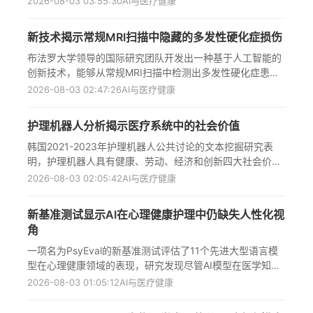
2026-08-03 03:55:30
AI与医疗健康
录。该方法解决了各地区癌症登记系统间因文档标准差异和
自由文本条目导致的数据不一致问题，显著提高了数据质
新技术揭示常规MRI扫描中隐藏的多发性硬化症损伤
量，使跨登记研究成为可能，特别是对罕见肿瘤类型的研究
具有重大意义。该成果发表在《国际医学信息学杂志》上，
布法罗大学领导的国际研究团队开发出一种基于人工智能的
标志着德国在癌症数据整合与人工智能应用领域取得突破性
创新技术，能够从常规MRI扫描中检测出多发性硬化症患者
进展，为基于人群的癌症研究和循证肿瘤学提供了更可靠的
的皮层病变，这些病变以往在标准成像中难以发现却与残疾
2026-08-03 02:47:26
AI与医疗健康
数据基础。
和认知障碍密切相关。该技术通过多模态皮层病变增强
(MMCLE)方法，分析700多名参与者数据，成功识别出超过
护理机器人分析揭示医疗系统中的社会价值
11,000个皮层病变，为MS疾病研究和临床治疗提供了关键
突破，将对评估现有及未来临床试验数据产生深远影响。
韩国2021-2023年护理机器人公共讨论的文本挖掘研究表
明，护理机器人具有健康、劳动、经济和创新四大社会价值
领域。研究发现护理机器人不仅能提供功能支持，还能解决
2026-08-03 02:05:42
AI与医疗健康
更广泛的社会挑战，如改善老年人生活质量、减轻护理人员
负担、降低医疗成本并推动系统创新。然而，当前讨论主要
新基准测试显示AI在心理健康护理中仍缺失人性化视
由服务提供商主导，需要更多公众参与和用户中心的方法，
角
未来研究应结合用户生成内容和定性方法捕捉患者及护理人
员的亲身经历。
一项名为PsyEval的新基准测试评估了11个先进大型语言模
型在心理健康领域的表现，研究发现尽管AI模型在医学知识
测试中表现良好，但在情感洞察、准确诊断和临床判断方面
2026-08-03 01:05:12
AI与医疗健康
仍存在明显不足，特别是在处理紧急精神科场景和提供深度
情感支持时，人类咨询师在提出探索性问题方面仍显著优于