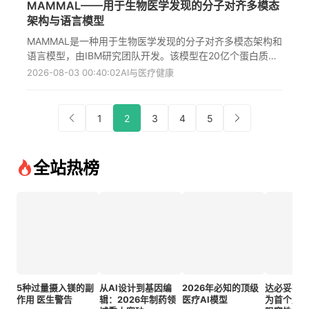
MAMMAL——用于生物医学发现的分子对齐多模态
AI模型，研究揭示了AI在诊断中存在"反向缩放"现象，安全
架构与语言模型
机制与诊断准确性之间存在权衡，小型模型可能过度诊断，
而大型模型则倾向于回避诊断，研究强调未来AI开发需纳入
MAMMAL是一种用于生物医学发现的分子对齐多模态架构和
文化多样数据并设计更智能的安全机制。
语言模型，由IBM研究团队开发。该模型在20亿个蛋白质和
抗体序列、小分子以及基因表达谱样本上进行了预训练，能
2026-08-03 00:40:02
AI与医疗健康
够执行跨模态输入的分类、回归和生成任务。在涵盖药物发
现流程多个阶段的11个基准测试中，MAMMAL在9个任务上
达到最先进水平，在2个任务上表现具有竞争力。特别是在
1
2
3
4
5
抗体-抗原结合预测方面，MAMMAL的性能显著优于
AlphaFold3的置信度评分。该模型框架和预训练模型已公开
提供，以支持开放和协作研究，有望加速药物发现进程并提
全站热榜
高预测准确性，为解决复杂的生物医学问题提供新思路。
5种过量摄入镁的副
从AI设计到基因编
2026年必知的顶级
达必妥在
作用 医生警告
辑：2026年制药领
医疗AI模型
为首个用