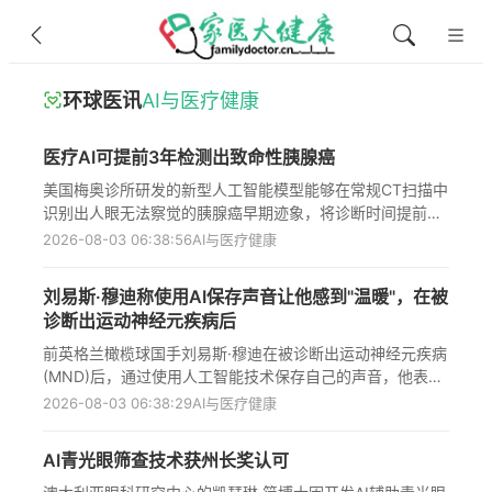
环球医讯
AI与医疗健康
医疗AI可提前3年检测出致命性胰腺癌
美国梅奥诊所研发的新型人工智能模型能够在常规CT扫描中
识别出人眼无法察觉的胰腺癌早期迹象，将诊断时间提前长
达三年，显著提高治愈机会。该系统对最终确诊前平均16个
2026-08-03 06:38:56
AI与医疗健康
月的扫描可识别73%的病例，在诊断前两年以上的扫描中检
测能力提升近三倍。这一突破性技术已发表在《Gut》期刊
刘易斯·穆迪称使用AI保存声音让他感到"温暖"，在被
上，有望解决胰腺癌因早期难以发现而导致高死亡率的难
诊断出运动神经元疾病后
题，预计到2030年将使胰腺癌成为癌症相关死亡的第二大
原因，对全球医疗健康领域具有重大意义。
前英格兰橄榄球国手刘易斯·穆迪在被诊断出运动神经元疾病
(MND)后，通过使用人工智能技术保存自己的声音，他表示
这一过程让他感到"温暖"；MND是一种无法治愈且会限制寿
2026-08-03 06:38:29
AI与医疗健康
命的神经性疾病，会影响大脑和脊髓中的神经，导致言语能
力逐渐丧失；穆迪透露他已录制大量声音和行为数据用于创
AI青光眼筛查技术获州长奖认可
建个性化AI声音，以保持未来沟通能力，并计划进行500英
里骑行为MND研究筹款，同时分享了多位知名橄榄球运动员