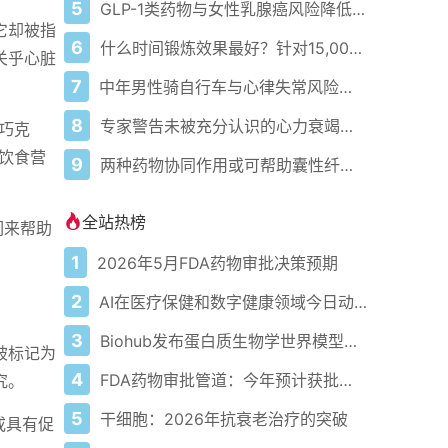
5
GLP-1类药物与女性乳腺癌风险降低相关
它却被指
6
什么时间锻炼效果最好？针对15,000人的新研究指出一个明确的窗口期
关乎心脏
7
中年男性骑自行车与心律失常风险升高相关
8
专家警告未被充分认识的心力衰竭亚型正在推高成本和再入院率
巧克
饮食营
9
两种药物协同作用或可帮助囊性纤维化患者，斯坦福医学院主导的研究显示
全站热榜
们来帮助
1
2026年5月FDA药物审批决策预期
2
AI在医疗保健和数字健康领域今日动态——2026年5月4日
3
Biohub发布蛋白质生物学世界模型以应对疾病
被标记为
4
FDA药物审批管道：今年预计获批的关键新疗法
究。
5
干细胞：2026年抗衰老治疗的突破
或具有促