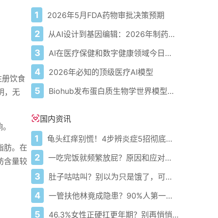
1
2026年5月FDA药物审批决策预期
2
从AI设计到基因编辑：2026年制药领域重大突破
3
AI在医疗保健和数字健康领域今日动态——2026年5月4日
4
2026年必知的顶级医疗AI模型
注册饮食
5
Biohub发布蛋白质生物学世界模型以应对疾病
明，无
国内资讯
响。
1
龟头红痒别慌！4步辨炎症5招彻底防复发
脂肪。在
2
一吃完饭就频繁放屁？原因和应对办法揭秘！
肪含量较
3
肚子咕咕叫？别以为只是饿了，可能是身体在求救！
4
一管扶他林竟成隐患？90%人第一步就错了！
5
46.3%女性正硬扛更年期？别再悄悄忍了！