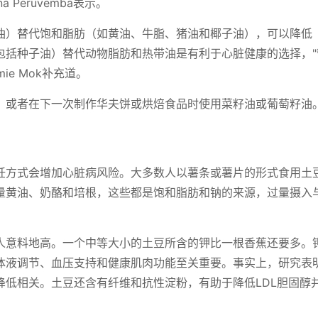
Peruvemba表示。
油）替代饱和脂肪（如黄油、牛脂、猪油和椰子油），可以降低
油（包括种子油）替代动物脂肪和热带油是有利于心脏健康的选择，
e Mok补充道。
，或者在下一次制作华夫饼或烘焙食品时使用菜籽油或葡萄籽油
饪方式会增加心脏病风险。大多数人以薯条或薯片的形式食用土
量黄油、奶酪和培根，这些都是饱和脂肪和钠的来源，过量摄入
人意料地高。一个中等大小的土豆所含的钾比一根香蕉还要多。
体液调节、血压支持和健康肌肉功能至关重要。事实上，研究表
降低相关。土豆还含有纤维和抗性淀粉，有助于降低LDL胆固醇