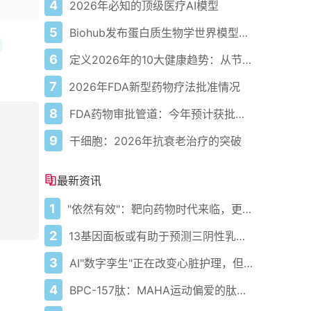
4
2026年必知的顶级医疗AI模型
5
Biohub发布蛋白质生物学世界模型以应对疾病
6
定义2026年的10大健康趋势：从节律健康到冷热交替疗法
7
2026年FDA新型药物疗法批准情况
8
FDA药物审批管道：今年预计获批的关键新疗法
9
干细胞：2026年抗衰老治疗的突破
最新资讯
1
"依然有效"：靶向药物时代来临，更多癌症患者得以长期生存
2
13基因面板或有助于预测三阴性乳腺癌对化疗的反应
3
AI"数字孪生"正在改变心脏护理，但它们对女性有效吗
4
BPC-157肽：MAHA运动偏爱的肽的隐秘历史