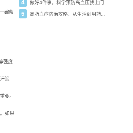
4
做好4件事，科学预防高血压找上门
在一碗浆
5
高脂血症防治攻略：从生活到用药全解析
等强度
汗锻
重要。
。如果