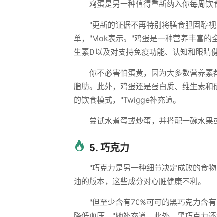
鸡蛋是另一种值得重新纳入你每周饮
"更新的证据不再特别将膳食胆固醇
单，"Mok表示。"鸡蛋是一种营养丰富
生素D以及对支持免疫功能、认知和眼睛
你不必害怕蛋黄，因为大多数营养素
脂肪。此外，鸡蛋还是蛋白质、维生素和
的饮食模式，"Twigge补充道。
尝试水煮蛋或炒蛋，并搭配一碗水果
5. 巧克力
"巧克力是另一种细节决定成败的食物，
油的版本，这些成分对心脏健康不利。
"但至少含有70%可可的黑巧克力含
降低血压，"她补充道。此外，黑巧克力