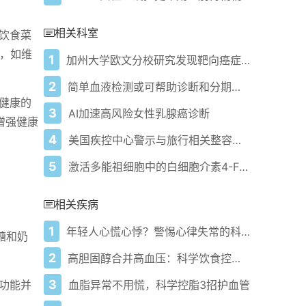
相关科室
饮食菜
素，如维
1
加州大学欧文分校研究发现靶向癌症疗法存在严重感染风险
2
简单血液检测或可帮助诊断和分期阿尔茨海默病
健康的
3
AI加速高风险女性乳腺癌诊断
增强健康
4
美国疾控中心警示与旅行相关整容手术的健康风险
5
激活多能祖细胞中的白细胞介素4-FLT3-STAT6轴可恢复炎症和衰老状态下的淋巴细胞生成
相关疾病
1
年轻人心慌心悸？警惕心律失常的科学应对
糖和奶
2
高胆固醇合并高血压：科学饮食控病指南
3
血脂异常不用慌，科学控脂3招护血管
功能并