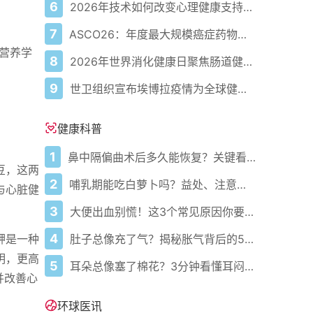
6
2026年技术如何改变心理健康支持的获取方式
7
ASCO26：年度最大规模癌症药物会议前值得关注的5项数据概览
"营养学
8
2026年世界消化健康日聚焦肠道健康进展与疾病意识
9
世卫组织宣布埃博拉疫情为全球健康紧急状态：6个关键问题解答
。
健康科普
1
鼻中隔偏曲术后多久能恢复？关键看这几点
豆，这两
2
哺乳期能吃白萝卜吗？益处、注意事项一次说清
与心脏健
3
大便出血别慌！这3个常见原因你要知道
4
肚子总像充了气？揭秘胀气背后的5大元凶与自救指南
钾是一种
明，更高
5
耳朵总像塞了棉花？3分钟看懂耳闷的真相与自救指南
并改善心
环球医讯