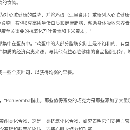
食的食物。
视为对心脏健康的威胁，并将鸡蛋（适量食用）重新列入心脏健康
的全食物，提供6克高质量蛋白质和健康脂肪，帮助身体吸收营养
健康至关重要的抗氧化剂叶黄素和玉米黄质。"
都集中在蛋黄中。"鸡蛋中的大部分脂肪实际上是不饱和的、有益
矿物质的经济实惠来源，与其他有益心脏健康的食品搭配良好，
或一些全麦吐司，以获得均衡的早餐。
"Peruvemba指出。那些值得避免的巧克力是那些添加了大量
有黄酮类化合物，这是一类抗氧化化合物，研究表明它们支持血管
还含有镁和铜等矿物质，支持心肌收缩力和功能。