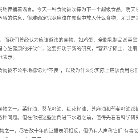
境地传播着谣言。今天一种食物被吹捧为下一个超级食品，明天
矛盾的信息，很难确定究竟应该在餐盘中放入什么食物，尤其是
险，而我们曾经认为应该避讳的食物，如鸡蛋、全脂乳制品甚至黑
是心脏健康的好伙伴，这要归功于新的研究，"营养学硕士、注册
rt表示。
食物被不公平地标记为"不良"，以及为什么你实际上应该食用它
食物之一。菜籽油、葵花籽油、红花籽油、芝麻油和葡萄籽油都
各种问题。但在你把这些油倒进下水道之前，值得先看看科学研
物之一，尽管数十年的证据表明相反，但仍有人声称它们'有毒'