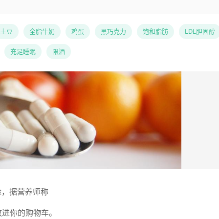
土豆
全脂牛奶
鸡蛋
黑巧克力
饱和脂肪
LDL胆固醇
充足睡眠
限酒
险，据营养师称
放进你的购物车。