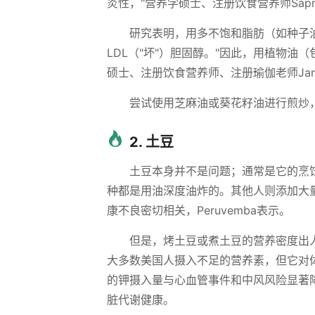
炎性，"营养学硕士、注册饮食营养师Sapna 
研究表明，用多不饱和脂肪（如种子
LDL（"坏"）胆固醇。"因此，用植物
硕士、注册饮食营养师、注册瑜伽老师Jami
尝试使用芝麻油或葵花籽油进行煎炒
2. 土豆
土豆本身并不是问题；通常是它的烹
种都是用油深度油炸的。其他人则添加大
康不良密切相关，Peruvemba表示。
但是，烤土豆或煮土豆的营养密度出
大多数美国人摄入不足的营养素，但它对
的钾摄入量与心血管事件和中风风险显著
脏代谢健康。