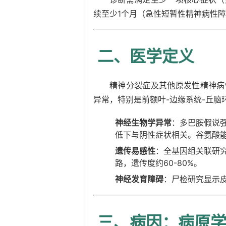
续至少1个月（急性短暂性精神病性
二、医学定义
精神分裂症及其他原发性精神病
异常，特别是前额叶-边缘系统-丘脑
神经生物学异常
：多巴胺假说
低下与阴性症状相关。谷氨酸能
遗传易感性
：全基因组关联研
路，遗传度约60-80%。
神经发育障碍
：尸检研究显示
三、病因：病原