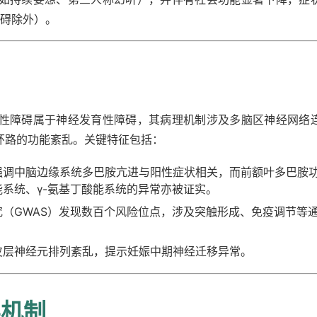
障碍除外）。
性障碍属于神经发育性障碍，其病理机制涉及多脑区神经网络
环路的功能紊乱。关键特征包括：
强调中脑边缘系统多巴胺亢进与阳性症状相关，而前额叶多巴胺
系统、γ-氨基丁酸能系统的异常亦被证实。
究（GWAS）发现数百个风险位点，涉及突触形成、免疫调节等
皮层神经元排列紊乱，提示妊娠中期神经迁移异常。
学机制