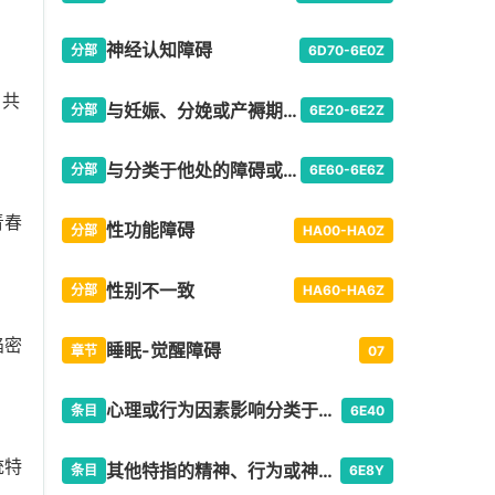
神经认知障碍
分部
6D70-6E0Z
）共
与妊娠、分娩或产褥期有关的精神或行为障碍
分部
6E20-6E2Z
与分类于他处的障碍或疾病相关的继发性精神或行为综合征
分部
6E60-6E6Z
青春
性功能障碍
分部
HA00-HA0Z
性别不一致
分部
HA60-HA6Z
陷密
睡眠-觉醒障碍
章节
07
心理或行为因素影响分类于他处的疾患或疾病
条目
6E40
统特
其他特指的精神、行为或神经发育障碍
条目
6E8Y