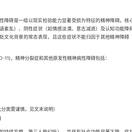
性障碍是一组以现实检验能力显著受损为特征的精神障碍。核
语紊乱）、阴性症状（如情感淡漠、意志减退）及认知功能障
处文化背景的常态表现，且这些症状不能归因于其他精神障碍
CD-11)，精神分裂症和其他原发性精神病性障碍包括：
此分类需谨慎，见文末说明）
碍
如持续妄想、第三人称幻听），并伴有社会功能显著下降，症