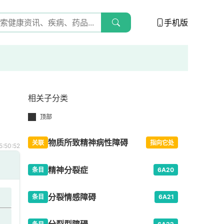
手机版
相关子分类
顶部
物质所致精神病性障碍
关联
指向它处
:50:52
精神分裂症
条目
6A20
分裂情感障碍
条目
6A21