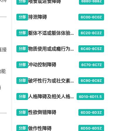
喂食或进食障碍
分部
6B80-6B8Z
排泄障碍
分部
6C00-6C0Z
躯体不适或躯体体验障碍
分部
6C20-6C2Z
物质使用或成瘾行为所致障碍
连接
分部
6C40-6C5Z
冲动控制障碍
分部
6C70-6C7Z
功能
破坏性行为或社交紊乱型障碍
分部
6C90-6C9Z
通
人格障碍及相关人格特质
分部
6D10-6D11.5
性欲倒错障碍
分部
6D30-6D3Z
做作性障碍
分部
6D50-6D5Z