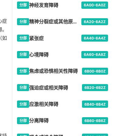
神经发育障碍
分部
6A00-6A0Z
心症
精神分裂症或其他原发性精神病性障碍
分部
6A20-6A2Z
碍。
（如
紧张症
分部
6A40-6A4Z
心境障碍
分部
6A60-6A8Z
焦虑或恐惧相关性障碍
分部
6B00-6B0Z
强迫症或相关障碍
分部
6B20-6B2Z
应激相关障碍
分部
6B40-6B4Z
分离障碍
分部
6B60-6B6Z
状持