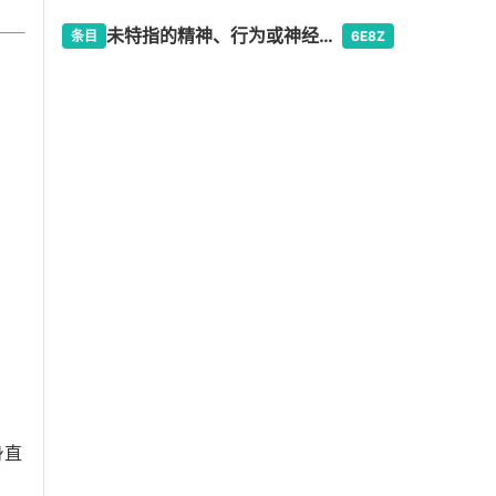
未特指的精神、行为或神经发育障碍
条目
6E8Z
身直