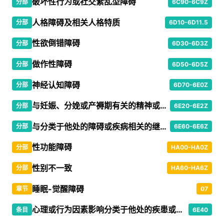
破坏性行为或社交紊乱型障碍
分部
6C90-6C9Z
人格障碍及相关人格特质
分部
6D10-6D11.5
性欲倒错障碍
分部
6D30-6D3Z
做作性障碍
分部
6D50-6D5Z
神经认知障碍
分部
6D70-6E0Z
与妊娠、分娩或产褥期有关的精神或行为障碍
分部
6E20-6E2Z
与分类于他处的障碍或疾病相关的继发性精神或行为综合征
分部
6E60-6E6Z
性功能障碍
分部
HA00-HA0Z
性别不一致
分部
HA60-HA6Z
睡眠-觉醒障碍
章节
07
心理或行为因素影响分类于他处的疾患或疾病
条目
6E40