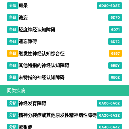
痴呆
分部
6D80-6D8Z
谵妄
条目
6D70
轻度神经认知障碍
条目
6D71
遗忘障碍
条目
6D72
继发性神经认知综合征
条目
6E67
其他特指的神经认知障碍
条目
6E0Y
未特指的神经认知障碍
条目
6E0Z
同类疾病
神经发育障碍
分部
6A00-6A0Z
精神分裂症或其他原发性精神病性障碍
分部
6A20-6A2Z
紧张症
分部
6A40-6A4Z