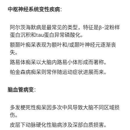
中枢神经系统变性疾病
：
阿尔茨海默病是最常见的类型，特征是β-淀粉样
蛋白沉积和tau蛋白异常磷酸化。
额颞叶痴呆表现为额叶和/或颞叶神经元逐渐丧
失。
路易体痴呆以大脑内路易小体形成而著称。
帕金森病痴呆则常伴随运动症状进展而来。
脑血管病变
：
多发梗死性痴呆因多次中风导致大脑不同区域损
伤。
皮层下动脉硬化性脑病涉及深部白质损害。