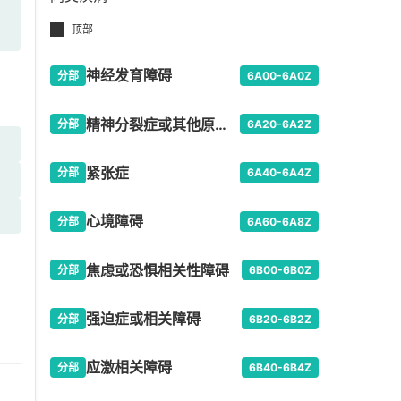
顶部
神经发育障碍
分部
6A00-6A0Z
精神分裂症或其他原发性精神病性障碍
分部
6A20-6A2Z
紧张症
分部
6A40-6A4Z
心境障碍
分部
6A60-6A8Z
焦虑或恐惧相关性障碍
因
分部
6B00-6B0Z
强迫症或相关障碍
分部
6B20-6B2Z
应激相关障碍
分部
6B40-6B4Z