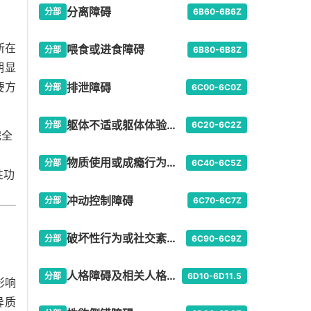
分离障碍
分部
6B60-6B6Z
所在
喂食或进食障碍
分部
6B80-6B8Z
期显
要方
排泄障碍
分部
6C00-6C0Z
躯体不适或躯体体验障碍
分部
6C20-6C2Z
完全
物质使用或成瘾行为所致障碍
分部
6C40-6C5Z
性功
冲动控制障碍
分部
6C70-6C7Z
破坏性行为或社交紊乱型障碍
分部
6C90-6C9Z
人格障碍及相关人格特质
分部
6D10-6D11.5
影响
异质