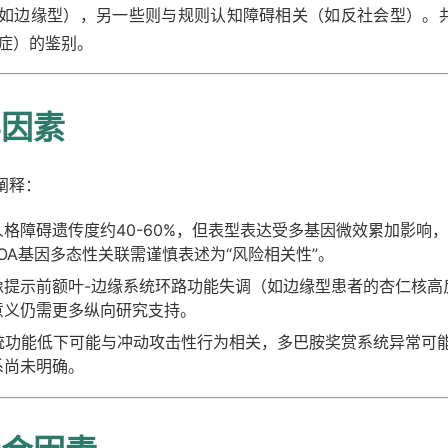
如边缘型），另一些则与规则认知障碍相关（如反社会型）。
郁症）的鉴别。
学因素
阐释：
格障碍遗传度约40-60%，但表型表达受多基因微效累加影响
OA基因多态性关联需谨慎表述为“风险相关性”。
像提示前额叶-边缘系统环路功能失调（如边缘型患者的杏仁核高
意义仍需更多纵向研究支持。
系统功能低下可能与冲动攻击性行为相关，多巴胺奖赏系统异常可
系尚未明确。