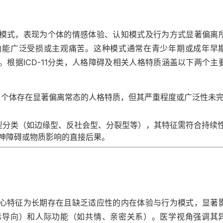
模式，表现为个体的情感体验、认知模式及行为方式显著偏离
功能广泛受损或主观痛苦。这种模式通常在青少年期或成年早
根据ICD-11分类，人格障碍及相关人格特质涵盖以下两个主
：个体存在显著偏离常态的人格特质，但其严重程度或广泛性未
型分类（如边缘型、反社会型、分裂型等），其特征需符合持续
神障碍或物质影响的直接后果。
心特征为长期存在且缺乏适应性的内在体验与行为模式，显著
标导向）和人际功能（如共情、亲密关系）。医学视角强调其