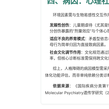
四、病因：心理
环境因素需与生物易感性交互作
发展性创伤
：儿童期虐待（尤其是
分创伤暴露的“剂量效应”与个体心
适应不良的养育模式
：矛盾型依恋
母行为简单归因为直接致病因素。
社会文化调节作用
：文化规范通过
率，但核心诊断标准需保持跨文化
综上，人格障碍的病因模型需采
体化功能评估，而非单纯依赖分类诊
依据来源
：《国际疾病分类第11版》
Molecular Psychiatry遗传