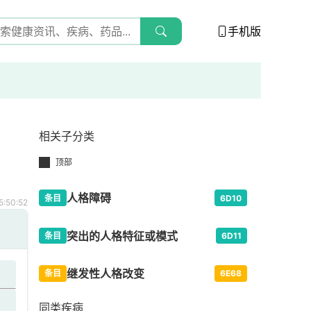
手机版
相关子分类
顶部
人格障碍
条目
6D10
:50:52
突出的人格特征或模式
条目
6D11
继发性人格改变
条目
6E68
同类疾病