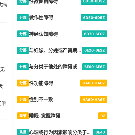
性欲倒错障碍
分部
6D30-6D3Z
共病
做作性障碍
分部
6D50-6D5Z
神经认知障碍
分部
6D70-6E0Z
与妊娠、分娩或产褥期有关的精神或行为障碍
分部
6E20-6E2Z
与分类于他处的障碍或疾病相关的继发性精神或行为综合征
分部
6E60-6E6Z
，无
性功能障碍
分部
HA00-HA0Z
反
性别不一致
分部
HA60-HA6Z
能解
睡眠-觉醒障碍
章节
07
心理或行为因素影响分类于他处的疾患或疾病
条目
6E40