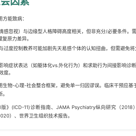
社会因素
用方能致病：
情感忽视）与边缘型人格障碍高度相关，但非充分/必要条件。
理复原力差异。
与过度控制教养可能加剧先天易感个体的认知扭曲，但需避免将
影响症状表达（如躯体化vs.外化行为）和求助行为间接影响诊
效度。
用生物-心理-社会整合框架，避免单一归因谬误。临床干预应基
断。
(ICD-11)诊断指南、JAMA Psychiatry纵向研究（2018
学研究（2020）、世界卫生组织技术报告。