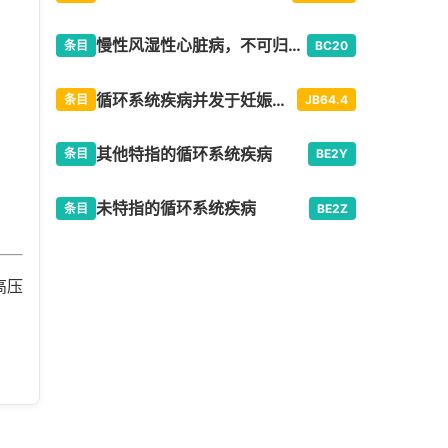
慢性风湿性心脏病，不可归类在他处者
条目
BC20
循环系统疾病并发于妊娠、分娩或产褥期
条目
JB64.4
其他特指的循环系统疾病
条目
BE2Y
未特指的循环系统疾病
条目
BE2Z
高压