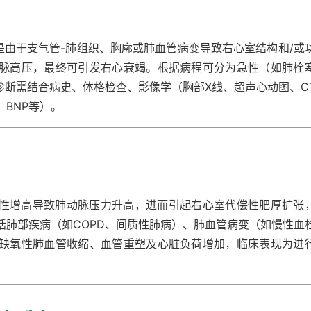
是由于支气管-肺组织、胸廓或肺血管病变导致右心室结构和/或
脉高压，最终可引发右心衰竭。根据病程可分为急性（如肺栓
诊断需结合病史、体格检查、影像学（胸部X线、超声心动图、C
BNP等）。
性增高导致肺动脉压力升高，进而引起右心室代偿性肥厚扩张
括肺部疾病（如COPD、间质性肺病）、肺血管病变（如慢性血
缺氧性肺血管收缩、血管重塑及心脏负荷增加，临床表现为进
。