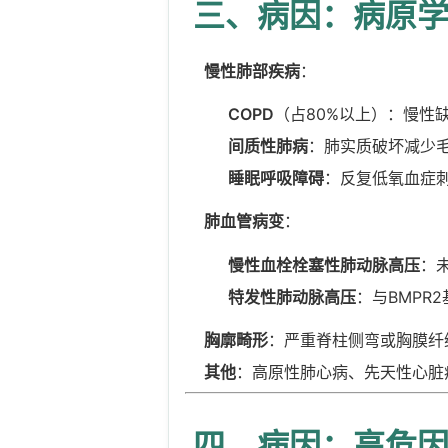
三、病因：病原
慢性肺部疾病
：
COPD
（占80%以上）：慢性
间质性肺病
：肺实质破坏减少
睡眠呼吸障碍
：反复低氧血症
肺血管病变
：
慢性血栓栓塞性肺动脉高压
：
特发性肺动脉高压
：与BMPR
胸廓畸形
：严重脊柱侧弯或胸膜纤
其他
：高原性肺心病、先天性心脏
四、病因：高危