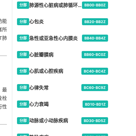
肺源性心脏病或肺循环疾病
分部
BB00-BB0Z
功能
心包炎
分部
BB20-BB2Z
塞所
T肺
急性或亚急性心内膜炎
分部
BB40-BB4Z
心脏瓣膜病
分部
BB60-BC0Z
心肌或心腔疾病
分部
BC40-BC4Z
心律失常
分部
BC60-BC9Z
，最
栓栓
心力衰竭
分部
BD10-BD1Z
行性
动脉或小动脉疾病
分部
BD30-BD5Z