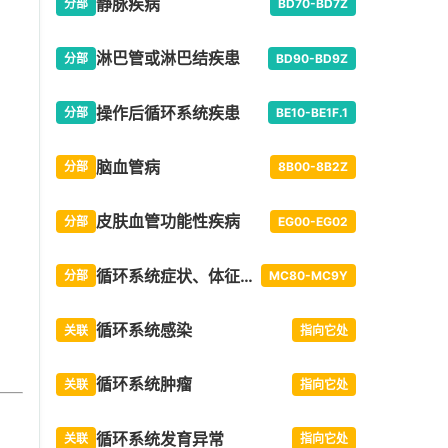
静脉疾病
分部
BD70-BD7Z
淋巴管或淋巴结疾患
分部
BD90-BD9Z
操作后循环系统疾患
。
分部
BE10-BE1F.1
脑血管病
分部
8B00-8B2Z
皮肤血管功能性疾病
分部
EG00-EG02
循环系统症状、体征或临床所见
分部
MC80-MC9Y
循环系统感染
关联
指向它处
循环系统肿瘤
关联
指向它处
循环系统发育异常
关联
指向它处