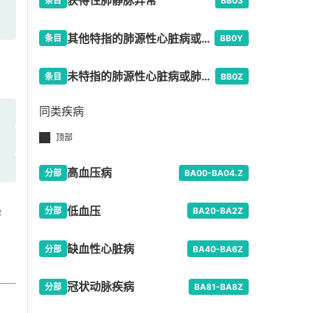
获得性肺静脉异常
条目
BB03
其他特指的肺源性心脏病或肺循环疾病
条目
BB0Y
未特指的肺源性心脏病或肺循环疾病
条目
BB0Z
同类疾病
顶部
高血压病
分部
BA00-BA04.Z
低血压
病
分部
BA20-BA2Z
缺血性心脏病
分部
BA40-BA6Z
冠状动脉疾病
分部
BA81-BA8Z