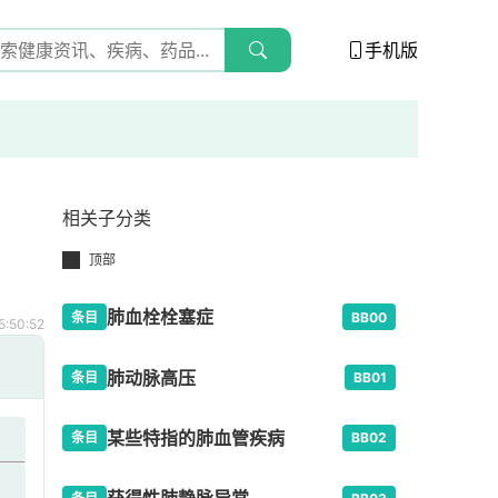
手机版
相关子分类
顶部
肺血栓栓塞症
条目
BB00
:50:52
肺动脉高压
条目
BB01
某些特指的肺血管疾病
条目
BB02