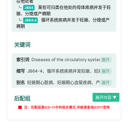
在他处者
某些可归类在他处的母体疾病并发于妊
JB64
娠、分娩或产褥期
循环系统疾病并发于妊娠、分娩或产
JB64.4
褥期
关键词
索引词
Diseases of the circulatory system
展开
complicating pregnancy, childbirth or the
缩写
JB64-4、循环系统疾病并发妊娠、妊娠期循
展开
puerperium、循环系统疾病并发于妊娠、分娩或
环系统并发症、产褥期循环系统并发症
别名
妊娠期心脏病、妊娠期心血管疾病、产褥期
产褥期、自发性冠状动脉夹层并发于妊娠、分娩或
展开
心血管病、产后心血管并发症、妊娠相关循环系统
产褥期、产褥期脑血管病、急性产褥期脑血管病、
展开内容 ▼
后配组
疾病、妊娠合并心脏疾病、妊娠合并血管疾病、产
产褥期脑出血、产褥期小脑出血、产褥期缺血性脑
褥期心肌病
卒中、产褥期中风、产褥期脑室出血、产褥期脑血
注：后配组是ICD-11中的组合模式,详细请查阅ICD11官网
栓形成、产褥期皮质出血、产褥期硬膜外出血、产
褥期颅内出血、产褥期脑桥内出血、产褥期蛛网膜