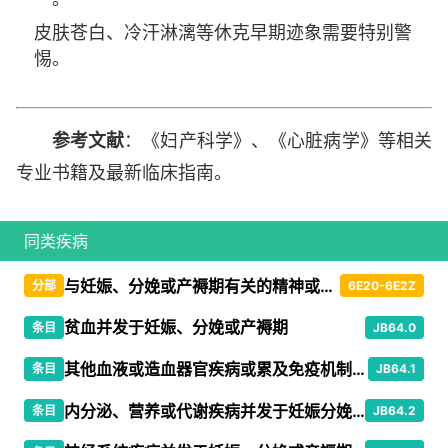
皮肤苍白、冷汗淋漓等休克早期迹象需要特别警
惕。
参考文献
：《妇产科学》、《心脏病学》等相关
专业书籍及最新临床指南。
同类疾病
与妊娠、分娩或产褥期有关的精神或行为障碍
分部
6E20-6E2Z
贫血并发于妊娠、分娩或产褥期
条目
JB64.0
其他血液或造血器官疾病或累及免疫机制的某些疾患并发于妊娠、分娩或产褥期
条目
JB64.1
内分泌、营养或代谢疾病并发于妊娠分娩或产褥期
条目
JB64.2