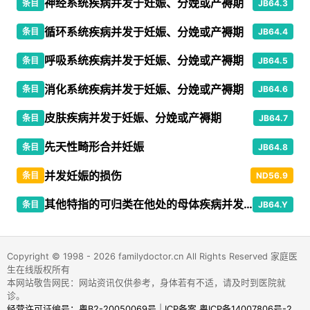
神经系统疾病并发于妊娠、分娩或产褥期
条目
JB64.3
循环系统疾病并发于妊娠、分娩或产褥期
条目
JB64.4
呼吸系统疾病并发于妊娠、分娩或产褥期
条目
JB64.5
消化系统疾病并发于妊娠、分娩或产褥期
条目
JB64.6
皮肤疾病并发于妊娠、分娩或产褥期
条目
JB64.7
先天性畸形合并妊娠
条目
JB64.8
并发妊娠的损伤
条目
ND56.9
其他特指的可归类在他处的母体疾病并发于妊娠、分娩或产褥期
条目
JB64.Y
Copyright © 1998 - 2026 familydoctor.cn All Rights Reserved 家庭医
生在线版权所有
本网站敬告网民：网站资讯仅供参考，身体若有不适，请及时到医院就
诊。
经营许可证编号：粤B2-20050069号
|
ICP备案 粤ICP备14007806号-2