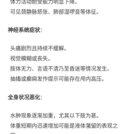
体力活动耐受能力明显下降。
可见颈静脉怒张、肺部湿啰音等体征。
神经系统症状
：
头痛剧烈且持续不缓解。
视觉模糊或丧失。
肢体无力、言语不清乃至昏迷等情况发生。
抽搐或癫痫发作提示可能存在颅内高压。
全身状况恶化
：
水肿现象逐渐加重，尤其以下肢为甚。
体重短期内迅速增加可能是液体潴留的表现之
一。