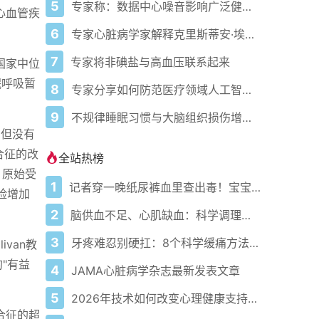
5
专家称：数据中心噪音影响广泛健康问题
心血管疾
6
专家心脏病学家解释克里斯蒂安·埃里克森为丹麦队晕倒的原因
7
专家将非碘盐与高血压联系起来
国家中位
眠呼吸暂
8
专家分享如何防范医疗领域人工智能的负面影响
9
不规律睡眠习惯与大脑组织损伤增加相关
，但没有
合征的改
全站热榜
，原始受
1
记者穿一晚纸尿裤血里查出毒！宝宝血液浓度竟是成人的5倍？
险增加
2
脑供血不足、心肌缺血：科学调理全攻略
3
牙疼难忍别硬扛：8个科学缓痛方法收好
van教
"有益
4
JAMA心脏病学杂志最新发表文章
5
2026年技术如何改变心理健康支持的获取方式
合征的超