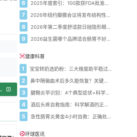
6
2025年度索引：100款获FDA批准的AI驱动医疗设备
7
2026年纽约瓣膜会议将发布结构性心脏病最新研究成果
8
2026年第二季度舒适款日抛隐形眼镜推荐，优瞳主打长效佩戴体验
9
2026益生菌哪个品牌适合肠胃不好的人，常年饱受肠胃病痛看过来，梳理实用十大品牌
健康科普
1
宝宝转奶选奶粉：三大维度助平稳过渡
2
鼻中隔偏曲术后多久能恢复？关键看这几点
年来对幻肢的认知存在误区——最新研究
3
腱鞘炎早识别：4个典型症状+科学应对，避免关节卡壳
4
酒后头疼自救指南：科学解酒的正确打开方式
5
急性肠胃炎黄金4小时自救：正确处置与误区避坑关键
环球医讯