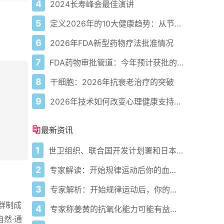
4
2024长寿峰会最佳演讲
5
定义2026年的10大健康趋势：从节律健康到冷热交替疗法
6
2026年FDA新型药物疗法批准情况
7
FDA药物审批管道：今年预计获批的关键新疗法
8
干细胞：2026年抗衰老治疗的突破
9
2026年技术如何改变心理健康支持的获取方式
最新资讯
1
世卫组织、联合国开发计划署和日本在加纳启动人工智能健康计划 应对气候敏感性疾病并加强医疗服务
2
专家解读：开始规律运动后你的血压会发生什么变化
3
专家解析：开始规律运动后，你的血压会发生什么变化
群制成
4
专家称姜黄的抗氧化能力可能有益心脏健康
然·通