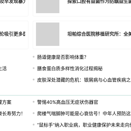
及早发现暴力意图？
探索口腔有益菌作为防龋益生
伦吸引更多医生
坦帕综合医院移植研究所：全
肠道健康是否影响体重？
生活
膳食蛋白质多样性消化过程揭秘
皮肤深处潜藏的危机：银屑病与心血管疾病之
理方案
警惕40%高血压无症状伤器官
康长寿努力！
爬楼气喘脚肿可能是心衰信号！中年人预防这
“鼠标手”纳入职业病，职业健康保护未来走向