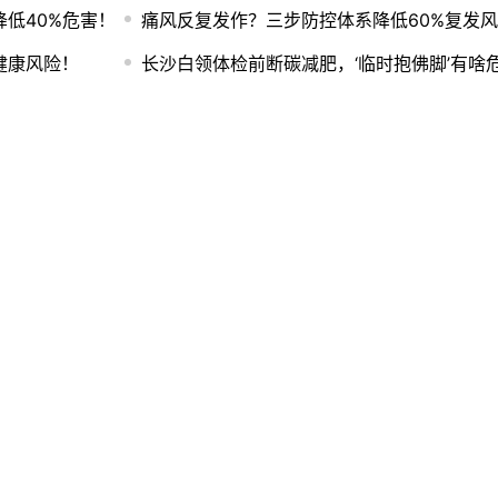
低40%危害！
痛风反复发作？三步防控体系降低60%复发
健康风险！
长沙白领体检前断碳减肥，‘临时抱佛脚’有啥