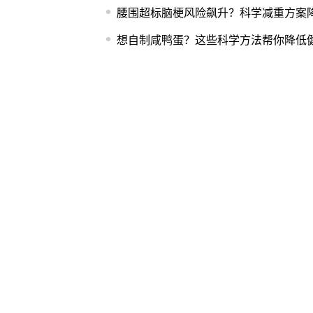
腰围超标脑梗风险飙升？科学减重方案降
想自制咸鸭蛋？这些科学方法帮你降低