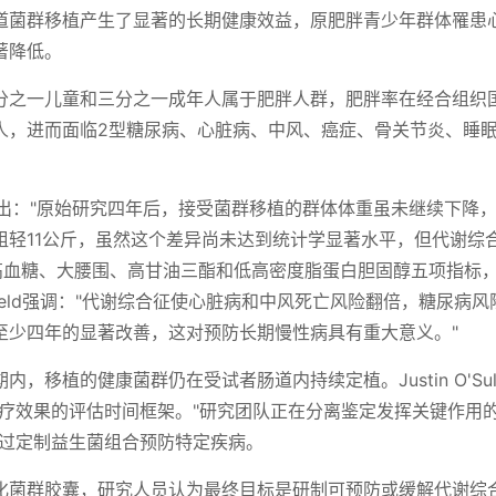
道菌群移植产生了显著的长期健康效益，原肥胖青少年群体罹患
著降低。
分之一儿童和三分之一成年人属于肥胖人群，肥胖率在经合组织
人，进而面临2型糖尿病、心脏病、中风、癌症、骨关节炎、睡
d教授指出："原始研究四年后，接受菌群移植的群体体重虽未继续下降
组轻11公斤，虽然这个差异尚未达到统计学显著水平，但代谢综
、高血糖、大腰围、高甘油三酯和低高密度脂蛋白胆固醇五项指标
ield强调："代谢综合征使心脏病和中风死亡风险翻倍，糖尿病风
至少四年的显著改善，这对预防长期慢性病具有重大意义。"
移植的健康菌群仍在受试者肠道内持续定植。Justin O'Sulli
疗效果的评估时间框架。"研究团队正在分离鉴定发挥关键作用的
通过定制益生菌组合预防特定疾病。
化菌群胶囊，研究人员认为最终目标是研制可预防或缓解代谢综