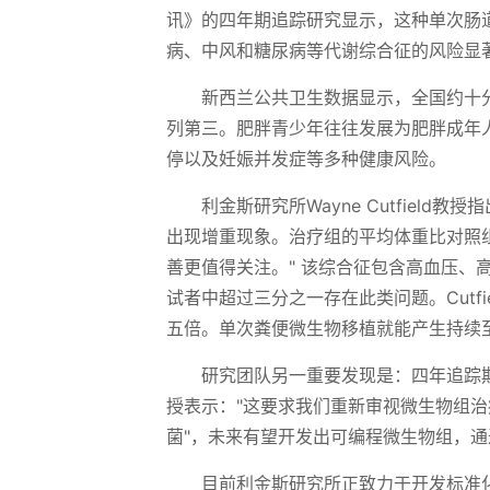
讯》的四年期追踪研究显示，这种单次肠
病、中风和糖尿病等代谢综合征的风险显
新西兰公共卫生数据显示，全国约十
列第三。肥胖青少年往往发展为肥胖成年
停以及妊娠并发症等多种健康风险。
利金斯研究所Wayne Cutfiel
出现增重现象。治疗组的平均体重比对照
善更值得关注。" 该综合征包含高血压
试者中超过三分之一存在此类问题。Cutf
五倍。单次粪便微生物移植就能产生持续
研究团队另一重要发现是：四年追踪期内，
授表示："这要求我们重新审视微生物组治
菌"，未来有望开发出可编程微生物组，
目前利金斯研究所正致力于开发标准