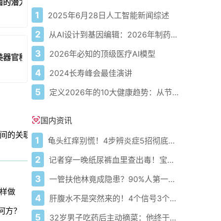
菌的潜力
1
2025年6月28日人工智能新闻综述
2
从AI设计到基因编辑：2026年制药领域重大突破
3
2026年必知的顶级医疗AI模型
美器官移植领域的领航者
4
2024长寿峰会最佳演讲
5
定义2026年的10大健康趋势：从节律健康到冷热交替疗法
国内资讯
间的关联
1
龟头红痒别慌！4步辨炎症5招彻底防复发
2
记者穿一晚纸尿裤血里查出毒！宝宝血液浓度竟是成人的5倍？
3
一管扶他林竟成隐患？90%人第一步就错了！
样做
4
肝腹水不是突然来的！4个信号3个管理要点别等肚子鼓起来
何方？
5
32岁男子吃药后主动摘菜：他终于活过来了？