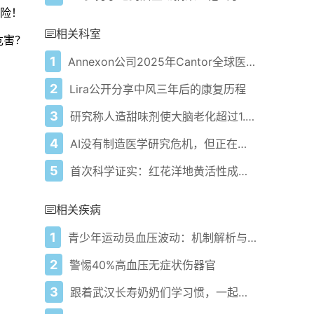
风险！
相关科室
危害？
1
Annexon公司2025年Cantor全球医疗健康会议演讲纪要
2
Lira公开分享中风三年后的康复历程
3
研究称人造甜味剂使大脑老化超过1.5年
4
AI没有制造医学研究危机，但正在扩大其影响
5
首次科学证实：红花洋地黄活性成分有助治疗心力衰竭
相关疾病
1
青少年运动员血压波动：机制解析与管理方案
2
警惕40%高血压无症状伤器官
3
跟着武汉长寿奶奶们学习惯，一起为健康长寿努力！