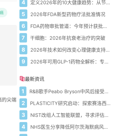
4
定义2026年的10大健康趋势：从节律健康到冷热交替疗法
癌
5
2026年FDA新型药物疗法批准情况
6
FDA药物审批管道：今年预计获批的关键新疗法
7
干细胞：2026年抗衰老治疗的突破
8
2026年技术如何改变心理健康支持的获取方式
9
2026年可用GLP-1药物全解析：专家指南
最新资讯
1
R&B歌手Peabo Bryson中风后接受医疗护理
癌的尖端
2
PLASTICITY研究启动：探索赛洛西宾对健康老龄化的潜在影响
3
NIST改组人工智能联盟，寻求评估安全性和有效性的新见解
4
NHS医生分享降低阿尔茨海默病风险方法 乔恩·雪诺确诊患病