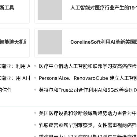
断工具
人工智能对医疗行业产生的19
智能聊天机器人：患者应该担心吗？
CorelineSoft利用AI革
台引入东南亚：利用 AI 技术诊断和预测心脏病
医疗中心借助人工智能和联邦学习提高癌症检
台引入东南亚：用 AI 技术诊断和预测心脏病
PersonalAIze、RenovaroCube 建立
的信任
英特尔和True公司合作利用AI和5G改善泰国
美国医疗设备和诊断领域新趋势助力患者为中
乳腺癌宫颈癌早期难察觉，女性需重视两癌筛