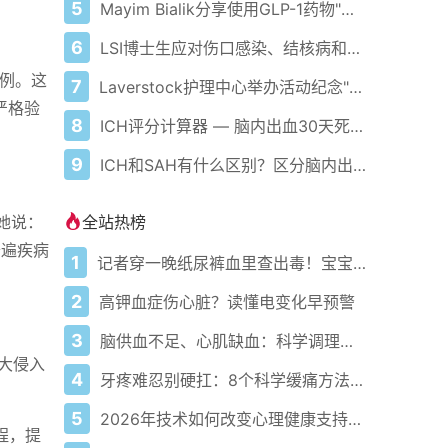
5
Mayim Bialik分享使用GLP-1药物"噩梦"经历 包括"爆炸性腹泻"等严重副作用
6
LSI博士生应对伤口感染、结核病和癌症挑战
病例。这
7
Laverstock护理中心举办活动纪念"痴呆症行动周"
严格验
8
ICH评分计算器 — 脑内出血30天死亡率评估
9
ICH和SAH有什么区别？区分脑内出血与蛛网膜下腔出血
全站热榜
。她说：
普遍疾病
1
记者穿一晚纸尿裤血里查出毒！宝宝血液浓度竟是成人的5倍？
2
高钾血症伤心脏？读懂电变化早预警
3
脑供血不足、心肌缺血：科学调理全攻略
五大侵入
4
牙疼难忍别硬扛：8个科学缓痛方法收好
5
2026年技术如何改变心理健康支持的获取方式
过程，提