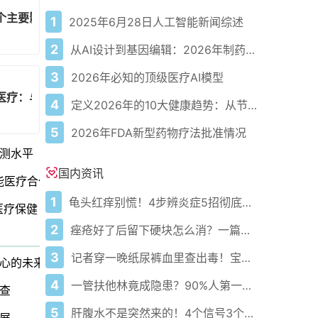
个主要影响
1
2025年6月28日人工智能新闻综述
2
从AI设计到基因编辑：2026年制药领域重大突破
3
2026年必知的顶级医疗AI模型
新美国医疗：与马萨诸塞州UMass达成开创性协议
4
定义2026年的10大健康趋势：从节律健康到冷热交替疗法
5
2026年FDA新型药物疗法批准情况
测水平
国内资讯
人工智能医疗合作伙伴关系
1
龟头红痒别慌！4步辨炎症5招彻底防复发
医疗保健
2
痤疮好了后留下硬块怎么消？一篇给你讲明白！
3
记者穿一晚纸尿裤血里查出毒！宝宝血液浓度竟是成人的5倍？
心的未来医疗
4
一管扶他林竟成隐患？90%人第一步就错了！
查
5
肝腹水不是突然来的！4个信号3个管理要点别等肚子鼓起来