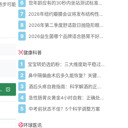
6
您年龄应有的30秒内坐站测试标准次数
进步可能
7
2026年纽约瓣膜会议将发布结构性心脏病最新研究成果
8
2026年第二季度舒适款日抛隐形眼镜推荐，优瞳主打长效佩戴体验
9
2026益生菌哪个品牌适合肠胃不好的人，常年饱受肠胃病痛看过来，梳理实用十大品牌
健康科普
1
宝宝转奶选奶粉：三大维度助平稳过渡
2
鼻中隔偏曲术后多久能恢复？关键看这几点
3
酒后头疼自救指南：科学解酒的正确打开方式
新的数据管理方法以释放生成式人工智能的潜力
4
急性肠胃炎黄金4小时自救：正确处置与误区避坑关键
5
中考前状态不佳？5个科学调整方案
环球医讯