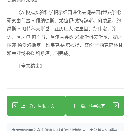
《AI模拟实验科学揭示细菌进化关键基因转移机制》
研究由何塞·R·佩纳德斯、尤拉伊·戈特魏斯、何凌晨、约
纳斯·B·帕特科夫斯基、亚历山大·达里因、翁伟宏、涂
涛、阿尼尔·帕卢普、阿尔蒂奥姆·米亚斯科夫斯基、安娜
丽莎·帕沃洛斯基、维韦克·纳塔拉扬、艾伦·卡西克萨林甘
和蒂亚戈·R·D·科斯塔共同完成。
【全文结束】
上一篇：睡眠时长与女性冠心病的前瞻性研究
下一篇：科学家完成哺乳动物发育脑细胞图谱初稿
本文内容由家庭大健康团队所原创或整理，未经授权不得转