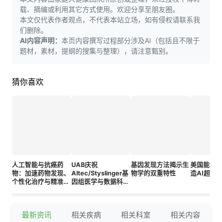
载、摘编或利用其它方式使用。欢迎分享至朋友圈。
本文仅代表作者观点，不代表本站立场，如有侵权请联系我
们删除。
AI内容声明：
本页内容撰写过程部分涉及AI（包括且不限于
题材，素材，提纲的搜集与整理），请注意甄别。
猜你喜欢
人工智能与抗癌药
UAB庆祝
基因发现方法揭示生
美国能源
物：加速药物发现、
Altec/Styslinger基
物学的双重特性
造AI超级
个性化治疗与精准肿
因组医学与数据科学
瘤学发展
大楼启用
最新资讯
相关疾病
相关科室
相关内容