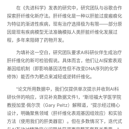
在《先进科学》发表的研究中，研究团队与谷歌合作
探索肝纤维化新疗法。肝纤维化是一种以肝脏过度瘢痕化
为特征的渐进性疾病，现有治疗选择极为有限——部分原
因是现有疾病模型无法准确模拟人类肝脏纤维化发展过
程，多年来阻碍了药物开发。
为填补这一空白，研究团队要求AI科研伙伴生成治疗
肝纤维化的新可检验假说。具体而言，他们让AI探索表观
基因组机制（即影响基因活性但不改变DNA序列的化学
修饰）能否作为靶点来减轻或逆转纤维化。
"论文所用数据中，我们仅提供单次提示并收到AI科
研伙伴的响应，详见补充数据文件1，"斯坦福大学医学院
教授加里·佩尔茨（Gary Peltz）解释道，"提示经过精心
设计，明确聚焦领域（肝纤维化表观基因组效应）和实验
方法（使用我们的肝类器官）。但在多数情况下，迭代式