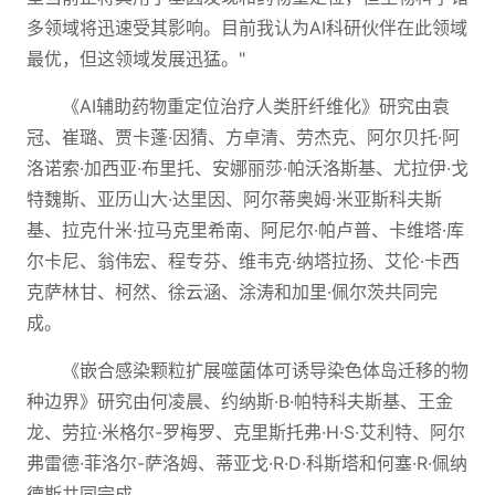
多领域将迅速受其影响。目前我认为AI科研伙伴在此领域
最优，但这领域发展迅猛。"
《AI辅助药物重定位治疗人类肝纤维化》研究由袁
冠、崔璐、贾卡蓬·因猜、方卓清、劳杰克、阿尔贝托·阿
洛诺索·加西亚·布里托、安娜丽莎·帕沃洛斯基、尤拉伊·戈
特魏斯、亚历山大·达里因、阿尔蒂奥姆·米亚斯科夫斯
基、拉克什米·拉马克里希南、阿尼尔·帕卢普、卡维塔·库
尔卡尼、翁伟宏、程专芬、维韦克·纳塔拉扬、艾伦·卡西
克萨林甘、柯然、徐云涵、涂涛和加里·佩尔茨共同完
成。
《嵌合感染颗粒扩展噬菌体可诱导染色体岛迁移的物
种边界》研究由何凌晨、约纳斯·B·帕特科夫斯基、王金
龙、劳拉·米格尔-罗梅罗、克里斯托弗·H·S·艾利特、阿尔
弗雷德·菲洛尔-萨洛姆、蒂亚戈·R·D·科斯塔和何塞·R·佩纳
德斯共同完成。