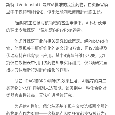
斯特（Vorinostat）是FDA批准的癌症药物，在类器官模
型中不仅抑制纤维化，似乎还能刺激健康肝细胞生长。
"当时我正在撰写该领域的基金申请书，AI科研伙伴
的输出令我惊讶，"佩尔茨向PsyPost透露。
他尤其惊讶于此前相关研究如此匮乏。经PubMed检
索，他发现关于肝纤维化的论文超18万篇，但仅7篇提及
伏瑞斯特在此背景下应用。其中4篇与纤维化无关，另1
篇仅在数据表中引用该药物却未实际测试，仅2项研究直
接探究伏瑞斯特对肝纤维化的作用。
尽管HDAC和BRD4抑制剂效果显著，AI推荐的第三
类药物DNMT1抑制剂未达预期。该类别中一种化合物对
类器官毒性过高，无法推进后续研究。
为评估AI性能，佩尔茨还基于现有文献选择两个额外
药物靶点作为对照——这些靶点因更多文献支持被认为可