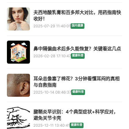
夫西地酸乳膏和百多邦大对比，用药指南快
收好！
2025-07-29 11:40:01
国内健康
鼻中隔偏曲术后多久能恢复？关键看这几点
2026-02-28 17:10:47
健康科普
耳朵总像塞了棉花？3分钟看懂耳闷的真相
与自救指南
2025-10-14 08:46:37
健康科普
腱鞘炎早识别：4个典型症状+科学应对，
避免关节卡壳
2025-12-11 13:40:41
健康科普