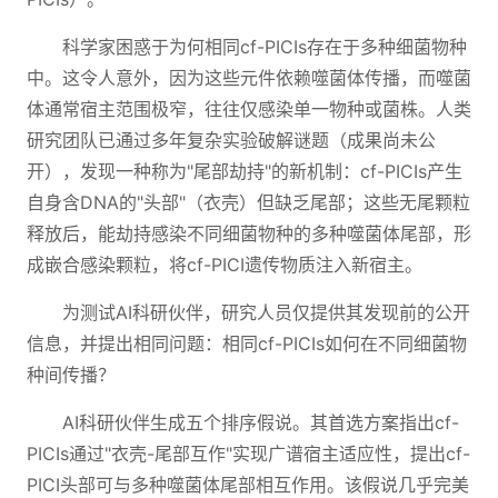
科学家困惑于为何相同cf-PICIs存在于多种细菌物种
中。这令人意外，因为这些元件依赖噬菌体传播，而噬菌
体通常宿主范围极窄，往往仅感染单一物种或菌株。人类
研究团队已通过多年复杂实验破解谜题（成果尚未公
开），发现一种称为"尾部劫持"的新机制：cf-PICIs产生
自身含DNA的"头部"（衣壳）但缺乏尾部；这些无尾颗粒
释放后，能劫持感染不同细菌物种的多种噬菌体尾部，形
成嵌合感染颗粒，将cf-PICI遗传物质注入新宿主。
为测试AI科研伙伴，研究人员仅提供其发现前的公开
信息，并提出相同问题：相同cf-PICIs如何在不同细菌物
种间传播？
AI科研伙伴生成五个排序假说。其首选方案指出cf-
PICIs通过"衣壳-尾部互作"实现广谱宿主适应性，提出cf-
PICI头部可与多种噬菌体尾部相互作用。该假说几乎完美