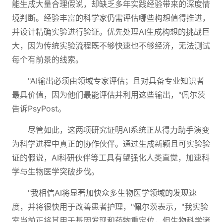
能生成大量合理假说，却缺乏多年实践经验带来的深度情
境判断。经验丰富的科学家仍需评估哪些构想值得推进，
并设计精确实验进行验证。优先处理AI生成构想的挑战巨
大，因为传统实验流程既不够快速也不够经济，无法测试
每个有前景的线索。
"AI输出必须由领域专家评估；且对具备专业知识者
最具价值，因为他们最能评估并利用这些输出，"佩尔茨
告诉PsyPost。
尽管如此，这两项研究证明AI系统正从得力助手演变
为科学进程中真正的协作伙伴。通过生成新颖且可实验验
证的假说，AI科研伙伴等工具有望强化人类直觉，加速科
学与生物医学突破步伐。
"我相信AI将显著加快众多生物医学领域的发现速
度，并将很快用于改善患者护理，"佩尔茨表示，"我实验
室当前正将其用于基因发现和药物重定位，但生物科学诸