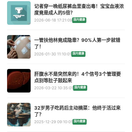
记者穿一晚纸尿裤血里查出毒！宝宝血液浓
度竟是成人的5倍？
2026-06-18 17:21:09
国内健康
一管扶他林竟成隐患？90%人第一步就错
了！
2026-01-30 11:10:01
国内健康
肝腹水不是突然来的！4个信号3个管理要
点别等肚子鼓起来
2026-03-22 10:35:01
国内健康
32岁男子吃药后主动摘菜：他终于活过来
了？
2025-12-29 09:10:01
国内健康