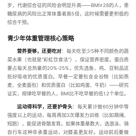
岁，代谢综合征的风险会明显升高——BMI≥28的人，患
糖尿病的风险比正常体重者高5倍，这时候需要更积极的
综合干预。
青少年体重管理核心策略
营养要够，还要吃对
：每天吃至少5种不同颜色的蔬
菜水果（也就是“彩虹饮食法”），保证营养密度。蛋白质
要占每天总热量的20%-25%，优先选鱼、鸡、豆制品这
些好吸收的优质蛋白。早餐一定要包含全谷物（比如燕
麦、全麦面包）和优质蛋白（比如鸡蛋、牛奶）——研究
证实，规律吃早餐的人，BMI比不吃早餐的低1.2个单位。
运动得科学，还要护骨头
：每天累计做60分钟中等
强度以上的运动，每周再加3次爆发力训练（比如跳绳、
短跑），能促进骨骼发育。如果体重基数大，选游泳、骑
自行车这种非承重运动，对膝盖更友好。运动前后要做