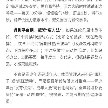
定“每月减2%-3%”，更容易坚持。压力大的时候试试正念
呼吸——每天10分钟，慢慢吸气4秒、屏息2秒、呼气6
秒，能降低压力激素水平，避免因压力暴饮暴食。
遇到平台期，赶紧“变方法”
：如果连续几周体重不
掉，每3个月换种运动方式（比如之前跑步，现在改跳
操）；饮食上试试“周期性热量波动”（比如这周稍吃少
点，下周稍吃多点）；平时多做“非运动性活动”，比如站
着办公、走路买菜。每季度查一次代谢，根据结果调整方
案，才能突破瓶颈。
不管是青少年还是成年人，体重管理从来不是“饿肚
子”或“疯狂运动”，而是根据年龄阶段选对重点——青少
年要“发育优先”，成年人要“防代谢问题”，全年龄段都要
坚持“记录+动态调整”。慢慢来，才能长期保持健康体
重。