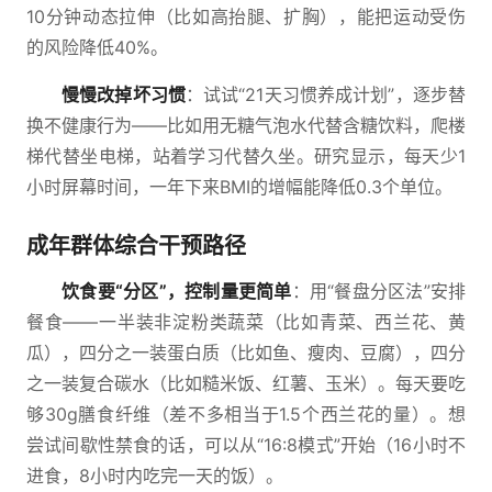
10分钟动态拉伸（比如高抬腿、扩胸），能把运动受伤
的风险降低40%。
慢慢改掉坏习惯
：试试“21天习惯养成计划”，逐步替
换不健康行为——比如用无糖气泡水代替含糖饮料，爬楼
梯代替坐电梯，站着学习代替久坐。研究显示，每天少1
小时屏幕时间，一年下来BMI的增幅能降低0.3个单位。
成年群体综合干预路径
饮食要“分区”，控制量更简单
：用“餐盘分区法”安排
餐食——一半装非淀粉类蔬菜（比如青菜、西兰花、黄
瓜），四分之一装蛋白质（比如鱼、瘦肉、豆腐），四分
之一装复合碳水（比如糙米饭、红薯、玉米）。每天要吃
够30g膳食纤维（差不多相当于1.5个西兰花的量）。想
尝试间歇性禁食的话，可以从“16:8模式”开始（16小时不
进食，8小时内吃完一天的饭）。