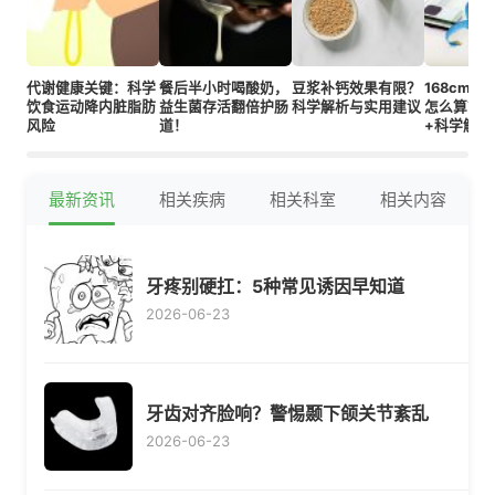
代谢健康关键：科学
餐后半小时喝酸奶，
豆浆补钙效果有限？
168cm
饮食运动降内脏脂肪
益生菌存活翻倍护肠
科学解析与实用建议
怎么算？
风险
道！
+科学解读
最新资讯
相关疾病
相关科室
相关内容
牙疼别硬扛：5种常见诱因早知道
2026-06-23
牙齿对齐脸响？警惕颞下颌关节紊乱
2026-06-23