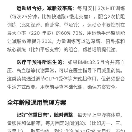
运动组合好，减脂效率高
：每周安排3次HIIT训练
（每次25分钟，比如快速跑+慢走交替），配合2次抗阻
训练（比如深蹲、俯卧撑、举哑铃）。运动心率要控制在
最大心率（220-年龄）的60%-70%，用运动手环监测能
让减脂效率提升30%。力量训练可以选深蹲、俯卧撑和
核心训练（比如平板支撑）的组合，帮着增肌提代谢。
医疗干预得听医生的
：如果BMI≥32.5且合并高血
压、高血糖等代谢异常，可以在医生指导下用减重药物。
这类药物通过调节GLP-1受体等方式起作用，但必须配合
生活方式改变。用药前要查基础代谢，确保方案安全。
全年龄段通用管理方案
记好“体重日志”，随时调整
：每天早上空腹称体重、
量腰围和体脂率，每周固定时间测3次（比如周一、三、
五早上），取平均值。别定“半年减20斤”的大目标，不如