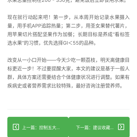
水果总量控制在200 - 350克，避免饭后立即食用水果。
现在就行动起来吧！第一步，从本周开始记录水果摄入
量，用手机APP追踪热量；第二步，用圣女果替代薯片，
用苹果切片搭配坚果作为加餐；长期目标是养成“看标签
选水果”的习惯，优先选择GI＜55的品种。
改变从一小口开始——今天少吃一颗荔枝，明天离健康目
标更近一步！不过要提醒大家，本文的建议是基于一般人
群，具体方案还需要结合个体健康状况进行调整。如果有
疾病史或者营养需求比较特殊，最好咨询注册营养师。
上一篇：控制五大危险因素，怎样预防脑血管病？
下一篇：建议收藏！乳腺增生识别、应对和管理全攻略