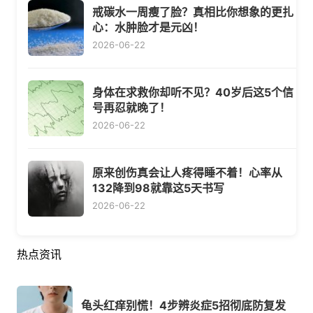
戒碳水一周瘦了脸？真相比你想象的更扎
心：水肿脸才是元凶！
2026-06-22
身体在求救你却听不见？40岁后这5个信
号再忍就晚了！
2026-06-22
原来创伤真会让人疼得睡不着！心率从
132降到98就靠这5天书写
2026-06-22
热点资讯
龟头红痒别慌！4步辨炎症5招彻底防复发