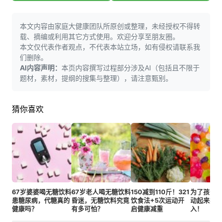
本文内容由家庭大健康团队所原创或整理，未经授权不得转
载、摘编或利用其它方式使用。欢迎分享至朋友圈。
本文仅代表作者观点，不代表本站立场，如有侵权请联系我
们删除。
AI内容声明：
本页内容撰写过程部分涉及AI（包括且不限于
题材，素材，提纲的搜集与整理），请注意甄别。
猜你喜欢
67岁婆婆喝无糖饮料
67岁老人喝无糖饮料
150减到110斤！321
为了孩子
患糖尿病，代糖真的
昏迷，无糖饮料究竟
饮食法+5次运动开
动起来控
健康吗？
有多可怕？
启健康减重
入！