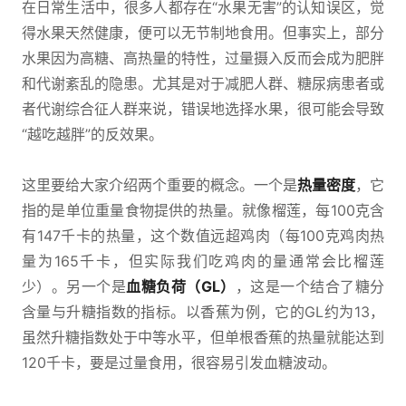
在日常生活中，很多人都存在“水果无害”的认知误区，觉
得水果天然健康，便可以无节制地食用。但事实上，部分
水果因为高糖、高热量的特性，过量摄入反而会成为肥胖
和代谢紊乱的隐患。尤其是对于减肥人群、糖尿病患者或
者代谢综合征人群来说，错误地选择水果，很可能会导致
“越吃越胖”的反效果。
这里要给大家介绍两个重要的概念。一个是
热量密度
，它
指的是单位重量食物提供的热量。就像榴莲，每100克含
有147千卡的热量，这个数值远超鸡肉（每100克鸡肉热
量为165千卡，但实际我们吃鸡肉的量通常会比榴莲
少）。另一个是
血糖负荷（GL）
，这是一个结合了糖分
含量与升糖指数的指标。以香蕉为例，它的GL约为13，
虽然升糖指数处于中等水平，但单根香蕉的热量就能达到
120千卡，要是过量食用，很容易引发血糖波动。