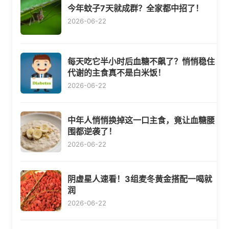
今年蚊子7天就成群？全家都中招了！
2026-06-22
每天吃它半小时后血糖不飙了？悄悄稳住
代谢的主食真不是白米饭！
2026-06-22
中年人悄悄换掉这一口主食，竟让血糖腰
围都逆袭了！
2026-06-22
阴虚星人速看！3组麦冬黄金搭配一喝就
润
2026-06-22