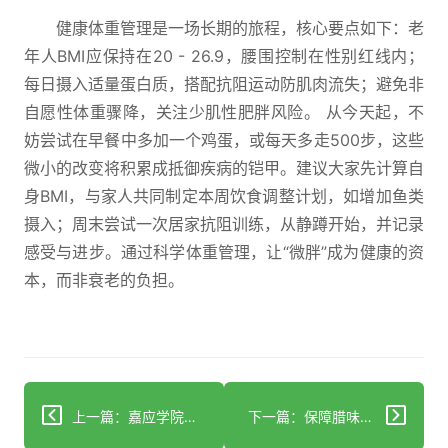
健康体重管理是一场长期的旅程，核心要点如下：老
年人BMI应保持在20 - 26.9，腰围控制在性别红线内；
每日摄入适量蛋白质，搭配抗阻运动防肌肉流失；避免非
自愿性体重骤降，关注少肌性肥胖风险。 从今天起，不
妨尝试在早餐中多加一个鸡蛋，或每天多走500步，这些
微小的改变将积累成抵御疾病的铠甲。建议大家先计算自
身BMI，与家人共同制定本周饮食调整计划，如增加鱼类
摄入；周末尝试一次居家抗阻训练，从静蹲开始，并记录
感受与进步。通过科学体重管理，让“微胖”成为健康的资
本，而非衰老的负担。
上一篇：嘉应学院附属医院为何倒闭？基层医院困境咋破局？
下一篇：保障腊味安全，消费者必看的实用指南请收好！