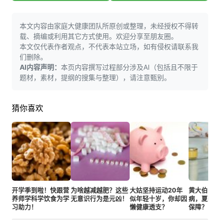
本文内容由家庭大健康团队所原创或整理，未经授权不得转
载、摘编或利用其它方式使用。欢迎分享至朋友圈。
本文仅代表作者观点，不代表本站立场，如有侵权请联系我
们删除。
AI内容声明：
本页内容撰写过程部分涉及AI（包括且不限于
题材，素材，提纲的搜集与整理），请注意甄别。
猜你喜欢
开学季到啦！快跟营
为啥越减越肥？这些
大姑坚持运动20年
黄大伯吃
养师学科学饮食为学
无意识行为是元凶！
似年轻十岁，你却因
病，夏季
习助力！
懒健康透支？
保障？