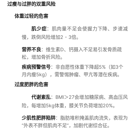
过瘦与过胖的双重风险
体重过轻的危害
肌少症
：肌肉量不足会使握力下降、步速减
慢，跌倒风险增加2 - 3倍。
营养不良
：维生素D、钙摄入不足易引发骨质疏
松，增加骨折风险。
疾病预警信号
：非自愿性体重下降超5%（如3个
月内瘦5kg），需警惕肿瘤、甲亢等潜在疾病。
过度肥胖的危害
代谢紊乱
：BMI＞27会增加糖尿病、高血压风
险，每增加5kg体重，膝关节负荷增加20%。
少肌性肥胖陷阱
：脂肪堆积掩盖肌肉流失，表现为
“外表不胖但肌肉不足”，加剧代谢综合征。