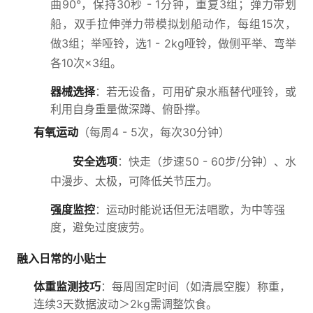
曲90°，保持30秒 - 1分钟，重复3组；弹力带划
船，双手拉伸弹力带模拟划船动作，每组15次，
做3组；举哑铃，选1 - 2kg哑铃，做侧平举、弯举
各10次×3组。
器械选择
：若无设备，可用矿泉水瓶替代哑铃，或
利用自身重量做深蹲、俯卧撑。
有氧运动
（每周4 - 5次，每次30分钟）
安全选项
：快走（步速50 - 60步/分钟）、水
中漫步、太极，可降低关节压力。
强度监控
：运动时能说话但无法唱歌，为中等强
度，避免过度疲劳。
融入日常的小贴士
体重监测技巧
：每周固定时间（如清晨空腹）称重，
连续3天数据波动＞2kg需调整饮食。