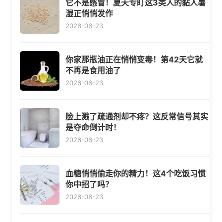
它不是感冒！夏天专盯这3类人的黏人暑
湿正悄悄发作
2026-06-23
你家那瓶油正在悄悄变毒！第42天它就
不再是食用油了
2026-06-23
脸上溅了疏通剂却不疼？这反常信号其实
是夺命倒计时！
2026-06-23
血糖悄悄偷走你的精力！这4个吃饭习惯
你中招了吗？
2026-06-23