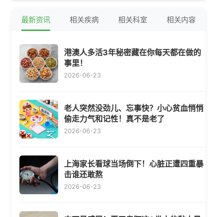
最新资讯
相关疾病
相关科室
相关内容
港澳人多活3年秘密藏在你每天都在做的
事里！
2026-06-23
老人突然没劲儿、忘事快？小心贫血悄悄
偷走力气和记性！真不是老了
2026-06-23
上海家长看球当场倒下！心脏正遭四重暴
击谁还敢熬
2026-06-23