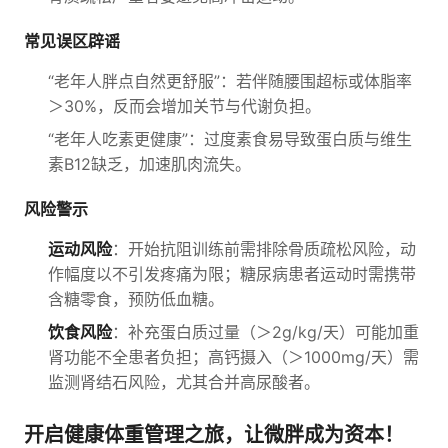
常见误区辟谣
“老年人胖点自然更舒服”：若伴随腰围超标或体脂率
＞30%，反而会增加关节与代谢负担。
“老年人吃素更健康”：过度素食易导致蛋白质与维生
素B12缺乏，加速肌肉流失。
风险警示
运动风险
：开始抗阻训练前需排除骨质疏松风险，动
作幅度以不引发疼痛为限；糖尿病患者运动时需携带
含糖零食，预防低血糖。
饮食风险
：补充蛋白质过量（＞2g/kg/天）可能加重
肾功能不全患者负担；高钙摄入（＞1000mg/天）需
监测肾结石风险，尤其合并高尿酸者。
开启健康体重管理之旅，让微胖成为资本！