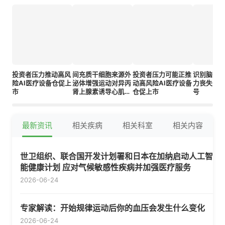
投资者压力推动高风
间充质干细胞来源外
投资者压力可能正推
识别脑部
险AI医疗设备仓促上
泌体增强运动对异丙
动高风险AI医疗设备
力丧失的
市
肾上腺素诱导心肌缺
仓促上市
号
血的治疗效果：靶向
ERK和Akt/mTOR信
号通路
最新资讯
相关疾病
相关科室
相关内容
世卫组织、联合国开发计划署和日本在加纳启动人工智
能健康计划 应对气候敏感性疾病并加强医疗服务
2026-06-24
专家解读：开始规律运动后你的血压会发生什么变化
2026-06-24