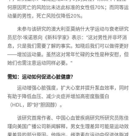
何原因死亡的风险比未达此标准的女性低70%；而同等运
动量的男性，死亡风险仅降低20%。
未参与该研究的澳大利亚莫纳什大学运动与衰老研究
员尼尔·埃诺恩向《新科学家》表示："这对男性并非坏消
息，只是我们需要了解的事实。知晓后我们可以做得更好
——增加运动量。虽然这对常年忙碌的女性是种安慰，但
她们也需注意运动同样必要。"
需知：运动如何促进心脏健康？
运动增强心脏强度，扩大心室并提升泵血效率，同时
有助于降低血压、减少炎症并增加高密度脂蛋白
（HDL，即"好"胆固醇）。
该研究首席作者、中国心血管疾病研究所研究员陈佳
瑾向美国广播公司新闻解释，男女生理差异可能是运动效
果差异的部分原因。他指出，雌激素在运动中促进体脂减