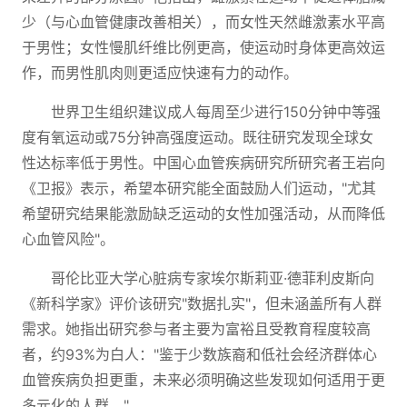
少（与心血管健康改善相关），而女性天然雌激素水平高
于男性；女性慢肌纤维比例更高，使运动时身体更高效运
作，而男性肌肉则更适应快速有力的动作。
世界卫生组织建议成人每周至少进行150分钟中等强
度有氧运动或75分钟高强度运动。既往研究发现全球女
性达标率低于男性。中国心血管疾病研究所研究者王岩向
《卫报》表示，希望本研究能全面鼓励人们运动，"尤其
希望研究结果能激励缺乏运动的女性加强活动，从而降低
心血管风险"。
哥伦比亚大学心脏病专家埃尔斯莉亚·德菲利皮斯向
《新科学家》评价该研究"数据扎实"，但未涵盖所有人群
需求。她指出研究参与者主要为富裕且受教育程度较高
者，约93%为白人："鉴于少数族裔和低社会经济群体心
血管疾病负担更重，未来必须明确这些发现如何适用于更
多元化的人群。"