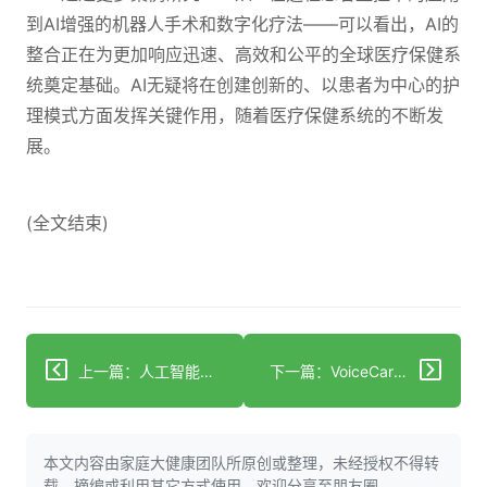
到AI增强的机器人手术和数字化疗法——可以看出，AI的
整合正在为更加响应迅速、高效和公平的全球医疗保健系
统奠定基础。AI无疑将在创建创新的、以患者为中心的护
理模式方面发挥关键作用，随着医疗保健系统的不断发
展。
(全文结束)
上一篇：人工智能如何改变教皇方济各的医疗保健？探索教宗健康的未来
下一篇：VoiceCare AI：筹集385万美元种子资金用于自动化医疗后台办公室
本文内容由家庭大健康团队所原创或整理，未经授权不得转
载、摘编或利用其它方式使用。欢迎分享至朋友圈。