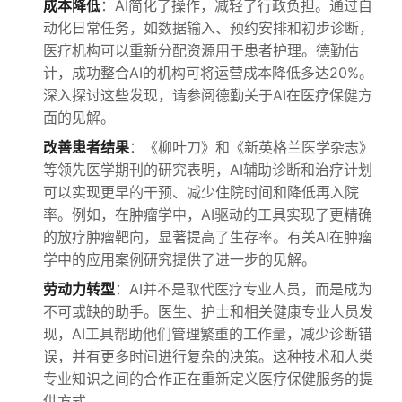
成本降低
：AI简化了操作，减轻了行政负担。通过自
动化日常任务，如数据输入、预约安排和初步诊断，
医疗机构可以重新分配资源用于患者护理。德勤估
计，成功整合AI的机构可将运营成本降低多达20%。
深入探讨这些发现，请参阅德勤关于AI在医疗保健方
面的见解。
改善患者结果
：《柳叶刀》和《新英格兰医学杂志》
等领先医学期刊的研究表明，AI辅助诊断和治疗计划
可以实现更早的干预、减少住院时间和降低再入院
率。例如，在肿瘤学中，AI驱动的工具实现了更精确
的放疗肿瘤靶向，显著提高了生存率。有关AI在肿瘤
学中的应用案例研究提供了进一步的见解。
劳动力转型
：AI并不是取代医疗专业人员，而是成为
不可或缺的助手。医生、护士和相关健康专业人员发
现，AI工具帮助他们管理繁重的工作量，减少诊断错
误，并有更多时间进行复杂的决策。这种技术和人类
专业知识之间的合作正在重新定义医疗保健服务的提
供方式。