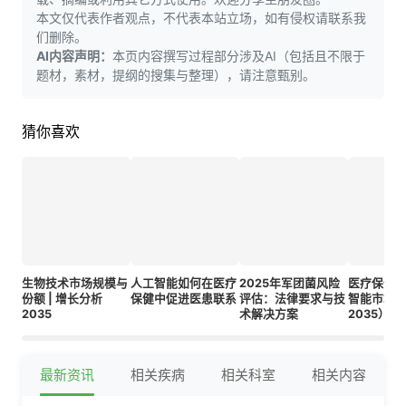
本文仅代表作者观点，不代表本站立场，如有侵权请联系我
们删除。
AI内容声明：
本页内容撰写过程部分涉及AI（包括且不限于
题材，素材，提纲的搜集与整理），请注意甄别。
猜你喜欢
生物技术市场规模与
人工智能如何在医疗
2025年军团菌风险
医疗保健
份额 | 增长分析
保健中促进医患联系
评估：法律要求与技
智能市场（2
2035
术解决方案
2035）
争格局和
最新资讯
相关疾病
相关科室
相关内容