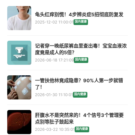
龟头红痒别慌！4步辨炎症5招彻底防复发
2025-12-02 11:00:01
国内健康
记者穿一晚纸尿裤血里查出毒！宝宝血液浓
度竟是成人的5倍？
2026-06-18 17:21:09
国内健康
一管扶他林竟成隐患？90%人第一步就错
了！
2026-01-30 11:10:01
国内健康
肝腹水不是突然来的！4个信号3个管理要
点别等肚子鼓起来
2026-03-22 10:35:01
国内健康