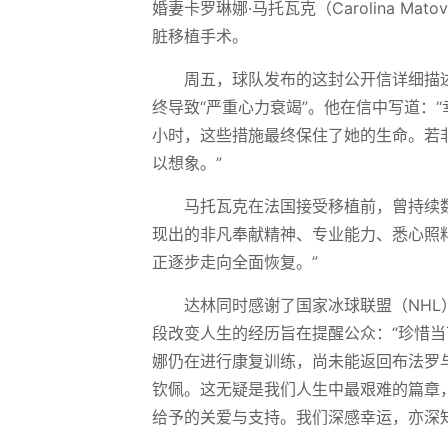
婚妻卡罗琳娜·马托瓦克（Carolina M
脏移植手术。
周五，球队发布的这封公开信详细描
终导致“严重心力衰竭”。他在信中写道：
小时，这些措施最终保住了她的生命。若
以想象。”
马托瓦克在法国接受移植前，曾持续
现出的非凡奉献精神、专业能力、悉心照
正逐步走向全面恢复。”
达林同时感谢了国家冰球联盟（NHL
段改变人生的经历旨在提醒公众：“珍惜当
娜仍在进行康复训练，尚未能返回布法罗
钦佩。这无疑是我们人生中最艰难的篇章
给予的关爱与支持。我们深感幸运，亦深