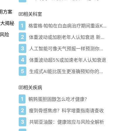
用方案
相关科室
法大揭秘
1
格雷格·帕帕在白血病治疗期间重返KNBR节目
风险
2
体重波动或加剧老年人认知衰退 新研究揭示关键因素
3
人工智能可像天气预报一样预测你的未来健康状况
4
体重波动超5%或加速老年人认知衰退
5
生成式AI能比医生更准确预知你的医疗未来吗
相关疾病
1
鹌鹑蛋胆固醇怎么吃才健康？
2
瘦到骨感焦虑？科学增重指南请查收
3
共轭亚油酸：健康效应与风险全解析