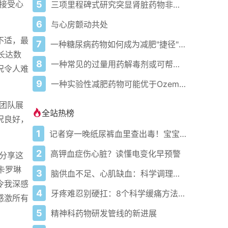
5
功接受心
三项里程碑式研究突显肾脏药物非奈利酮的扩展益处
6
与心房颤动共处
不适，最
7
一种糖尿病药物如何成为减肥"捷径"，以及医生为何担忧
长达数
8
一种常见的过量用药解毒剂或可帮助重启心脏，但医生仍需更强有力的证据
况令人难
9
一种实验性减肥药物可能优于Ozempic 这里介绍它的独特之处
团队展
全站热榜
况良好，
1
记者穿一晚纸尿裤血里查出毒！宝宝血液浓度竟是成人的5倍？
2
高钾血症伤心脏？读懂电变化早预警
他分享这
卡罗琳
3
脑供血不足、心肌缺血：科学调理全攻略
令我深感
4
牙疼难忍别硬扛：8个科学缓痛方法收好
感激所有
5
精神科药物研发管线的新进展