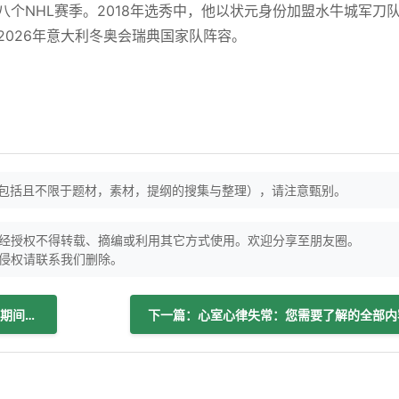
八个NHL赛季。2018年选秀中，他以状元身份加盟水牛城军刀
2026年意大利冬奥会瑞典国家队阵容。
（包括且不限于题材，素材，提纲的搜集与整理），请注意甄别。
经授权不得转载、摘编或利用其它方式使用。欢迎分享至朋友圈。
侵权请联系我们删除。
上一篇：NHL明星透露未婚妻在法国度假期间因严重心力衰竭接受心脏移植
下一篇：心室心律失常：您需要了解的全部内