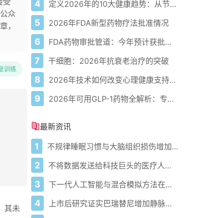
接受
4
定义2026年的10大健康趋势：从节律健康到冷热交替疗法
公众
5
2026年FDA新型药物疗法批准情况
章，
6
FDA药物审批管道：今年预计获批的关键新疗法
7
干细胞：2026年抗衰老治疗的突破
复训练
8
2026年技术如何改变心理健康支持的获取方式
9
2026年可用GLP-1药物全解析：专家指南
最新资讯
1
不规律睡眠习惯与大脑组织损伤增加相关
2
不将数据发送给科技巨头的医疗人工智能
3
下一代人工智能与混合模拟方法在小分子抑制剂发现中的应用
4
上市后研究证实巴瑞替尼增加静脉血栓栓塞风险
露，其未