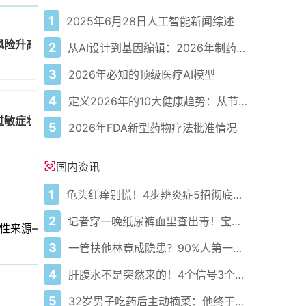
1
2025年6月28日人工智能新闻综述
风险升高相关
2
从AI设计到基因编辑：2026年制药领域重大突破
3
2026年必知的顶级医疗AI模型
4
定义2026年的10大健康趋势：从节律健康到冷热交替疗法
过敏症状并改善肠道健康
5
2026年FDA新型药物疗法批准情况
国内资讯
1
龟头红痒别慌！4步辨炎症5招彻底防复发
2
记者穿一晚纸尿裤血里查出毒！宝宝血液浓度竟是成人的5倍？
性来源——你需要了解的关键信息
3
一管扶他林竟成隐患？90%人第一步就错了！
4
肝腹水不是突然来的！4个信号3个管理要点别等肚子鼓起来
5
32岁男子吃药后主动摘菜：他终于活过来了？