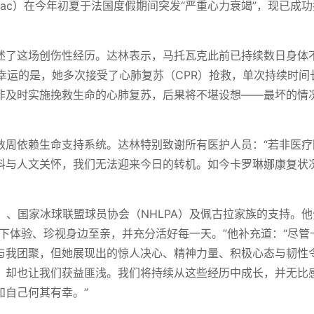
atovac）在今年初夏于法国度假期间突发“严重心力衰竭”，现已成
述了这场创伤性经历。达林表示，马托瓦克此前已持续数日身体
“幸运的是，她多次接受了心肺复苏（CPR）抢救，单次持续时间
非及时实施挽救生命的心肺复苏，后果将不堪设想——最坏的情
数周依赖生命支持系统。达林特别致谢所有医护人员：“若非医疗
料与人文关怀，我们无法迎来今日的转机。如今卡罗琳娜康复状
）、国家冰球联盟球员协会（NHLPA）及佩古拉家族的支持。
下体验、珍视身边至亲，并充分活好每一天。”他补充道：“尽管
与我团聚，但她展现出的惊人决心、精神力量、积极心态与韧性
，却也让我们获益匪浅。我们将持续从这些经历中成长，并无比
知自己何其有幸。”