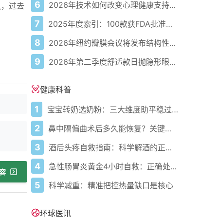
6
2026年技术如何改变心理健康支持的获取方式
队，过去
7
2025年度索引：100款获FDA批准的AI驱动医疗设备
8
2026年纽约瓣膜会议将发布结构性心脏病最新研究成果
9
2026年第二季度舒适款日抛隐形眼镜推荐，优瞳主打长效佩戴体验
健康科普
1
宝宝转奶选奶粉：三大维度助平稳过渡
2
鼻中隔偏曲术后多久能恢复？关键看这几点
3
酒后头疼自救指南：科学解酒的正确打开方式
4
急性肠胃炎黄金4小时自救：正确处置与误区避坑关键
容
5
科学减重：精准把控热量缺口是核心
环球医讯