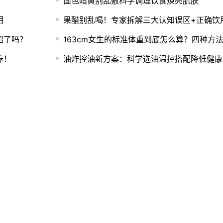
面色暗黄别乱敷科学调理饮食焕亮肌肤
相
果醋别乱喝！专家拆解三大认知误区+正确饮
招了吗？
163cm女生的标准体重到底怎么算？四种方
养！
油炸控油新方案：科学选油温控搭配降低健康