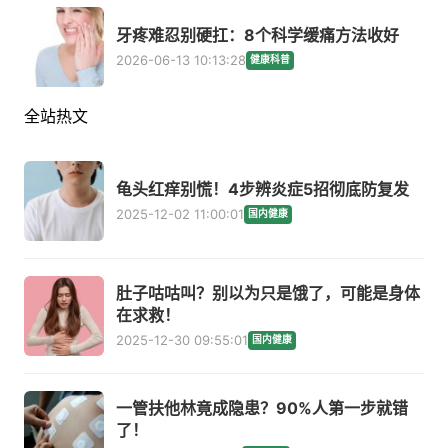
牙疼难忍别硬扛：8个科学缓痛方法收好
2026-06-13 10:13:28
健康科普
全站热文
龟头红痒别慌！4步辨炎症5招彻底防复发
2025-12-02 11:00:01
国内健康
肚子咕咕叫？别以为只是饿了，可能是身体
在求救！
2025-12-30 09:55:01
国内健康
一管扶他林竟成隐患？90%人第一步就错
了！