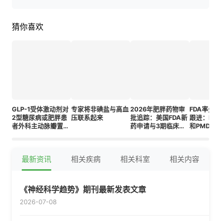
猜你喜欢
GLP-1受体激动剂对
专家将非碘盐与高血
2026年肥胖药物审
FDA率先
2型糖尿病或肥胖患
压联系起来
批追踪：美国FDA新
跟进：EM
者外科主动脉瓣置换
药申请与3期临床试
和PMDA
术后的心血管结局影
验实时更新
药物审批
响
分析
最新资讯
相关疾病
相关科室
相关内容
《神经科学趋势》期刊最新发表文章
2026-07-08