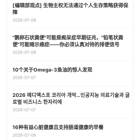
[编辑部观点] 生物主权无法通过个人生存策略获得保
障
2026-07-08
"鹅卵石状粪便"可能是痴呆症早期征兆，"铅笔状粪
便"可能暗示癌症——你必须认真对待的排便信号
2026-07-08
10个关于Omega-3鱼油的惊人发现
2026-07-07
2026 메디엑스포 코리아 개막…인공지능 의료기술과 글
로벌 비즈니스 한자리에
2026-07-07
16种有益心脏健康且支持肠道健康的早餐
2026-07-06