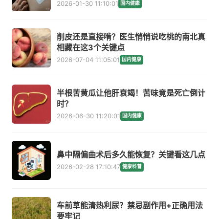
2026-01-30 11:10:01
国内健康
削皮还是直接啃？医生悄悄说吃桃的南北真
相藏在这3个关键点
2026-07-04 11:05:01
国内健康
半根苦黄瓜让他肝衰竭！苦味竟是死亡倒计
时？
2026-06-30 11:20:01
国内健康
鼻中隔偏曲术后多久能恢复？关键看这几点
2026-02-28 17:10:47
健康科普
车前草能清热利尿？禁忌副作用+正确用法
要牢记