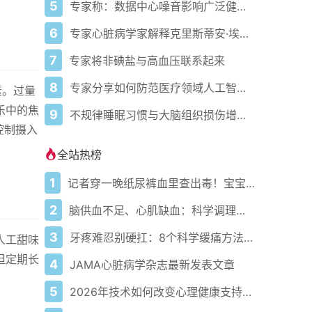
5
专家称：数据中心噪音影响广泛健康问题
6
专家心脏病学家解释克里斯蒂安·埃里克森为丹麦队晕倒的原因
7
专家将非碘盐与高血压联系起来
8
专家分享如何防范医疗领域人工智能的负面影响
素。过量
乐中的焦
9
不规律睡眠习惯与大脑组织损伤增加相关
控制摄入
全站热榜
1
记者穿一晚纸尿裤血里查出毒！宝宝血液浓度竟是成人的5倍？
2
脑供血不足、心肌缺血：科学调理全攻略
3
牙疼难忍别硬扛：8个科学缓痛方法收好
人工甜味
但定期长
4
JAMA心脏病学杂志最新发表文章
5
2026年技术如何改变心理健康支持的获取方式