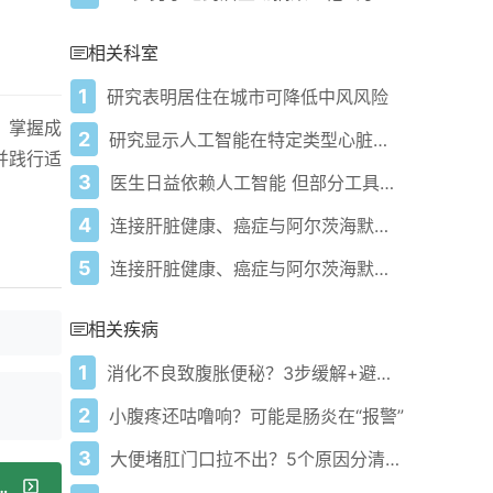
相关科室
1
研究表明居住在城市可降低中风风险
。掌握成
2
研究显示人工智能在特定类型心脏病诊断中优于传统方法
并践行适
3
医生日益依赖人工智能 但部分工具存在被操纵风险
4
连接肝脏健康、癌症与阿尔茨海默病的关键分子通路
5
连接肝脏健康、癌症与阿尔茨海默病的分子机制
相关疾病
1
消化不良致腹胀便秘？3步缓解+避坑指南
2
小腹疼还咕噜响？可能是肠炎在“报警”
3
大便堵肛门口拉不出？5个原因分清能避风险
10吸收效果与功效的最佳服用方法