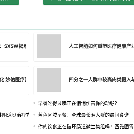
：SXSW揭示健康与医学的未来方向
人工智能如何重塑医疗健康产
化 妙佑医疗国际推出专项援助方案
四分之一人群中较高肉类摄入
早餐吃得过晚正在悄悄伤害你的动脉？
性阴道炎治疗方法
蓝色区域早餐：全球最长寿人群的晨间食谱
你的饮食正在破坏肠道微生物组吗？西雅图胃