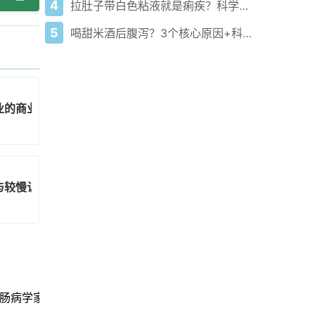
4
拉肚子带白色粘液就是痢疾？科学应对避误区
5
喝甜米酒后腹泻？3个核心原因+科学应对与预防指南
业的商业模式
与较慢认知衰退相关
肠病学家指出最伤肠道健康的3种食物