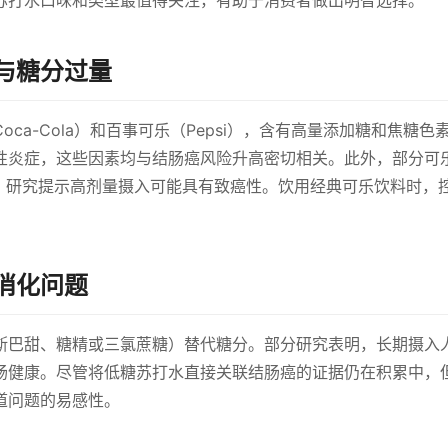
苏打水口味和类型最值得关注，有助于消费者做出明智选择。
与糖分过量
ca-Cola）和百事可乐（Pepsi），含有高量添加糖和焦糖色
性炎症，这些因素均与结肠癌风险升高密切相关。此外，部分可
I），研究提示高剂量摄入可能具有致癌性。饮用经典可乐饮料时，
消化问题
斯巴甜、糖精或三氯蔗糖）替代糖分。部分研究表明，长期摄入
肠健康。尽管将低糖苏打水直接关联结肠癌的证据仍在积累中，
道问题的易感性。