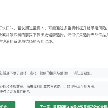
打水口味，若长期过量摄入，可能通过多重机制提升结肠癌风险
全戒除软饮料的前提下做出更健康选择。通过优先选择天然饮品
维护消化系统与结肠的长期健康。
（包括且不限于题材，素材，提纲的搜集与整理），请注意甄别。
经授权不得转载、摘编或利用其它方式使用。欢迎分享至朋友圈。
侵权请联系我们删除。
上一篇：甜菜的七大鲜为人知的益处（即使会让厨房变粉红）
下一篇：提高辅酶Q