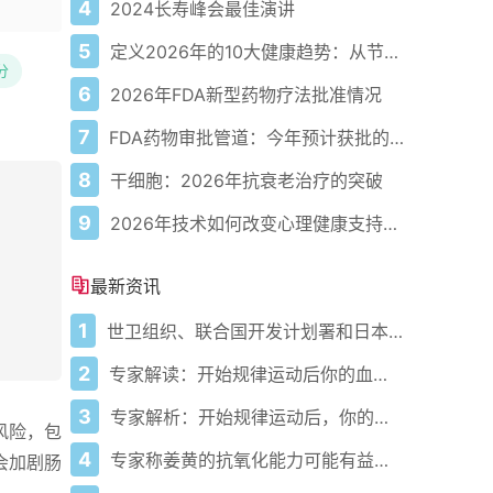
4
2024长寿峰会最佳演讲
5
定义2026年的10大健康趋势：从节律健康到冷热交替疗法
分
6
2026年FDA新型药物疗法批准情况
7
FDA药物审批管道：今年预计获批的关键新疗法
8
干细胞：2026年抗衰老治疗的突破
9
2026年技术如何改变心理健康支持的获取方式
最新资讯
1
世卫组织、联合国开发计划署和日本在加纳启动人工智能健康计划 应对气候敏感性疾病并加强医疗服务
2
专家解读：开始规律运动后你的血压会发生什么变化
3
专家解析：开始规律运动后，你的血压会发生什么变化
风险，包
4
专家称姜黄的抗氧化能力可能有益心脏健康
会加剧肠