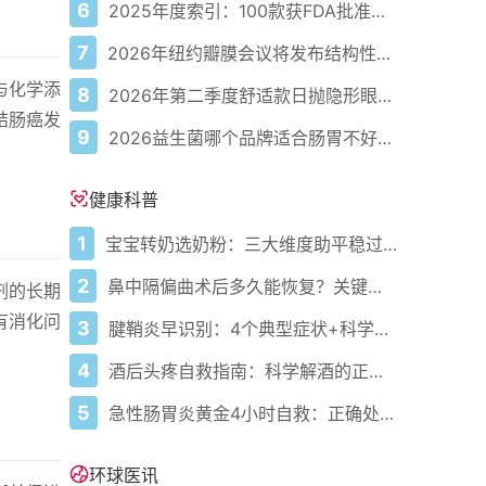
6
2025年度索引：100款获FDA批准的AI驱动医疗设备
7
2026年纽约瓣膜会议将发布结构性心脏病最新研究成果
与化学添
8
2026年第二季度舒适款日抛隐形眼镜推荐，优瞳主打长效佩戴体验
结肠癌发
9
2026益生菌哪个品牌适合肠胃不好的人，常年饱受肠胃病痛看过来，梳理实用十大品牌
健康科普
1
宝宝转奶选奶粉：三大维度助平稳过渡
2
鼻中隔偏曲术后多久能恢复？关键看这几点
剂的长期
有消化问
3
腱鞘炎早识别：4个典型症状+科学应对，避免关节卡壳
4
酒后头疼自救指南：科学解酒的正确打开方式
5
急性肠胃炎黄金4小时自救：正确处置与误区避坑关键
环球医讯