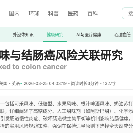
国内
环球
科普
医药
百科
外泌体知识
健康研究
AI与医疗健康
心脑血管
口味与结肠癌风险关联研究
nked to colon cancer
美国 - 英语
2026-03-25 04:03:19 - 阅读时长3分钟 - 1327字
—包括可乐风味、低糖型、水果风味、根汁啤酒风味、奶油苏打
联，详细阐述了高糖成分、人工甜味剂（如阿斯巴甜）、化学添
过引发肠道慢性炎症、破坏肠道微生物平衡等机制影响结肠健康
择的实用风险规避策略，强调在保持适量原则下选择全天然成分