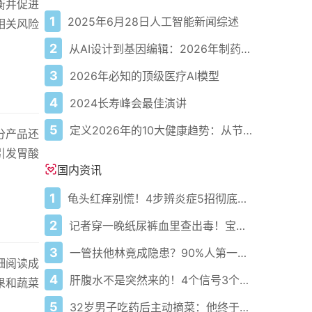
衡并促进
1
2025年6月28日人工智能新闻综述
相关风险
2
从AI设计到基因编辑：2026年制药领域重大突破
3
2026年必知的顶级医疗AI模型
4
2024长寿峰会最佳演讲
5
定义2026年的10大健康趋势：从节律健康到冷热交替疗法
分产品还
引发胃酸
国内资讯
1
龟头红痒别慌！4步辨炎症5招彻底防复发
2
记者穿一晚纸尿裤血里查出毒！宝宝血液浓度竟是成人的5倍？
3
一管扶他林竟成隐患？90%人第一步就错了！
细阅读成
4
肝腹水不是突然来的！4个信号3个管理要点别等肚子鼓起来
果和蔬菜
5
32岁男子吃药后主动摘菜：他终于活过来了？