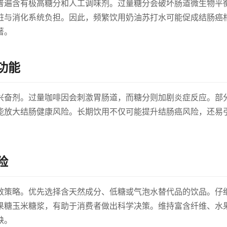
普遍含有极高糖分和人工调味剂。过量糖分会破坏肠道微生物平
脏与消化系统负担。因此，频繁饮用奶油苏打水可能促成结肠癌
著。
功能
兴奋剂。过量咖啡因会刺激胃肠道，而糖分则加剧炎症反应。部
能放大结肠健康风险。长期饮用不仅可能提升结肠癌风险，还易
险
效策略。优先选择含天然成分、低糖或气泡水替代品的饮品。仔
果糖玉米糖浆，有助于消费者做出科学决策。维持富含纤维、水
缺。