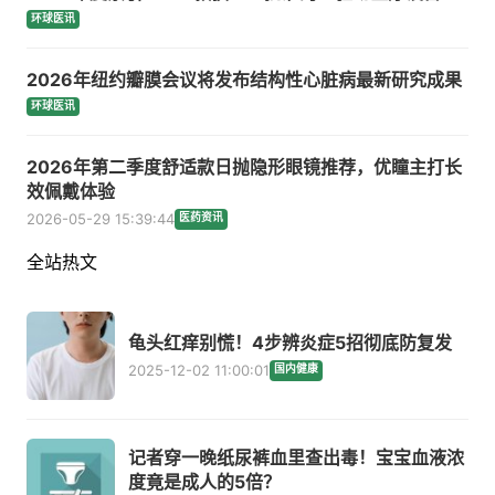
环球医讯
2026年纽约瓣膜会议将发布结构性心脏病最新研究成果
环球医讯
2026年第二季度舒适款日抛隐形眼镜推荐，优瞳主打长
效佩戴体验
2026-05-29 15:39:44
医药资讯
全站热文
龟头红痒别慌！4步辨炎症5招彻底防复发
2025-12-02 11:00:01
国内健康
记者穿一晚纸尿裤血里查出毒！宝宝血液浓
度竟是成人的5倍？