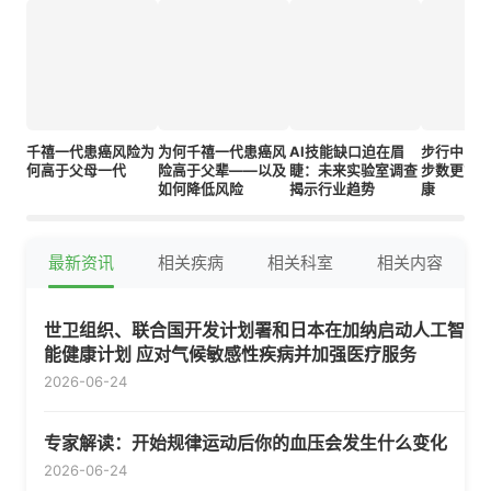
千禧一代患癌风险为
为何千禧一代患癌风
AI技能缺口迫在眉
步行中的
何高于父母一代
险高于父辈——以及
睫：未来实验室调查
步数更能
如何降低风险
揭示行业趋势
康
最新资讯
相关疾病
相关科室
相关内容
世卫组织、联合国开发计划署和日本在加纳启动人工智
能健康计划 应对气候敏感性疾病并加强医疗服务
2026-06-24
专家解读：开始规律运动后你的血压会发生什么变化
2026-06-24