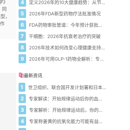
学》
4
定义2026年的10大健康趋势：从节律健康到冷热交替疗法
；同
5
2026年FDA新型药物疗法批准情况
模型，
作
6
FDA药物审批管道：今年预计获批的关键新疗法
7
干细胞：2026年抗衰老治疗的突破
8
2026年技术如何改变心理健康支持的获取方式
9
2026年可用GLP-1药物全解析：专家指南
最新资讯
1
世卫组织、联合国开发计划署和日本在加纳启动人工智能健康计划 应对气候敏感性疾病并加强医疗服务
2
专家解读：开始规律运动后你的血压会发生什么变化
3
专家解析：开始规律运动后，你的血压会发生什么变化
4
专家称姜黄的抗氧化能力可能有益心脏健康