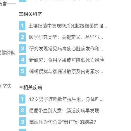
伤害——
相关科室
1
土壤细菌中发现能杀死超级细菌的强大新抗生素
2
医学研究类型：关键定义、差异与须知
3
研究发现常见病毒使心脏病发作和中风风险激增最高5倍
稳健跨队
4
新研究：食用坚果或可降低死亡风险
5
蟑螂侵扰与家庭过敏原及内毒素水平相关：研究
区室失
相关疾病
1
42岁男子连吃数年抗生素，身体咋样了？
2
便便带血别大意！肠道疾病早发现关键信号
3
高血压为何总爱"敲打"你的脑袋？