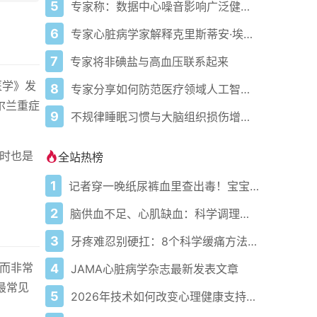
5
专家称：数据中心噪音影响广泛健康问题
6
专家心脏病学家解释克里斯蒂安·埃里克森为丹麦队晕倒的原因
7
专家将非碘盐与高血压联系起来
医学》发
8
专家分享如何防范医疗领域人工智能的负面影响
尔兰重症
9
不规律睡眠习惯与大脑组织损伤增加相关
时也是
全站热榜
1
记者穿一晚纸尿裤血里查出毒！宝宝血液浓度竟是成人的5倍？
2
脑供血不足、心肌缺血：科学调理全攻略
3
牙疼难忍别硬扛：8个科学缓痛方法收好
而非常
4
JAMA心脏病学杂志最新发表文章
最常见
5
2026年技术如何改变心理健康支持的获取方式