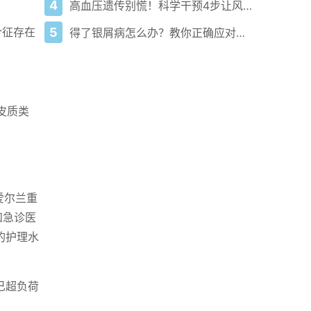
4
高血压遗传别慌！科学干预4步让风险降60%
5
合征存在
得了银屑病怎么办？教你正确应对和管理！
和皮质类
爱尔兰重
和急诊医
的护理水
已超负荷