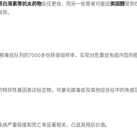
那白滞素等抗炎药物
反应更佳，而另一些患者可能因
类固醇
受到
指导。
独立脓毒症队列的7000多份转录组样本，实现对危重症免疫内型的
的特异性基因表达标志物，可量化脓毒症及其他综合征中的免疫
疾病严重程度和死亡率显著相关，凸显其预后价值。