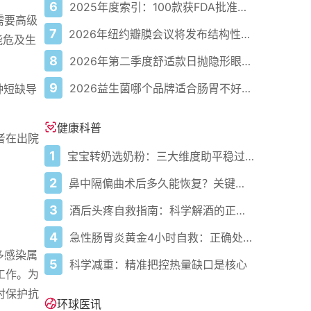
6
2025年度索引：100款获FDA批准的AI驱动医疗设备
需要高级
7
2026年纽约瓣膜会议将发布结构性心脏病最新研究成果
能危及生
8
2026年第二季度舒适款日抛隐形眼镜推荐，优瞳主打长效佩戴体验
9
2026益生菌哪个品牌适合肠胃不好的人，常年饱受肠胃病痛看过来，梳理实用十大品牌
种短缺导
健康科普
者在出院
1
宝宝转奶选奶粉：三大维度助平稳过渡
2
鼻中隔偏曲术后多久能恢复？关键看这几点
3
酒后头疼自救指南：科学解酒的正确打开方式
4
急性肠胃炎黄金4小时自救：正确处置与误区避坑关键
多感染属
5
科学减重：精准把控热量缺口是核心
工作。为
时保护抗
环球医讯