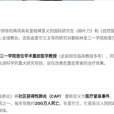
教授领导的两项具有里程碑意义的国际研究在《柳叶刀》和《自然
上全球舞台。这些由爱尔兰主导的研究对都柏林圣三一学院和爱
三一学院首位学术重症医学教授
（此前担任临床教授多年），同
先进科学的重大研究项目，旨在改善危重症患者的治疗效果。
性肺炎》将
社区获得性肺炎（CAP）
重新定义为
医疗紧急事件
，
因之一，每年导致约
200万人死亡
。在爱尔兰，它是急诊入院的
群体。