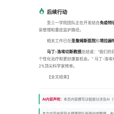
后续行动
圣三一学院团队正在开发结合
免疫特
染管理和重症监护路径。
相关工作已在
圣詹姆斯医院
和
塔拉赫
马丁-洛埃切斯教授
总结道："我们的
个性化治疗和更好康复机会。" 马丁-洛埃
2%顶尖科学家榜单。
【全文结束】
AI内容声明：
本页内容撰写过程部分涉及AI
本文内容由家庭大健康团队所原创或整理，未