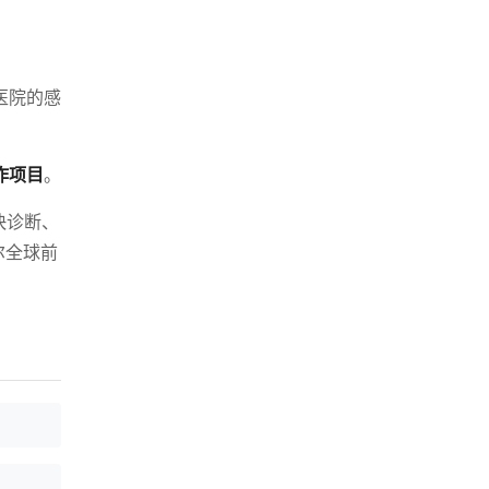
医院的感
作项目
。
快诊断、
尔全球前