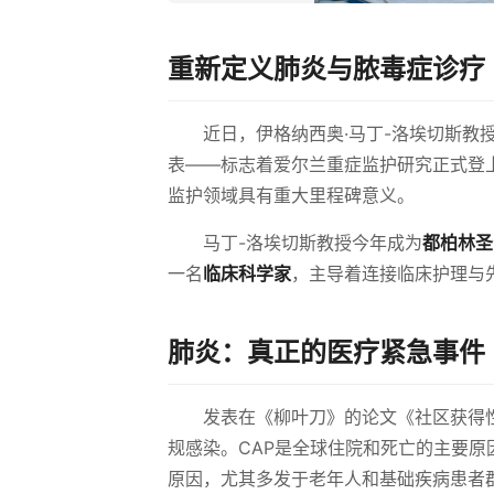
重新定义肺炎与脓毒症诊疗
近日，伊格纳西奥·马丁-洛埃切斯
表——标志着爱尔兰重症监护研究正式登
监护领域具有重大里程碑意义。
马丁-洛埃切斯教授今年成为
都柏林圣
一名
临床科学家
，主导着连接临床护理与
肺炎：真正的医疗紧急事件
发表在《柳叶刀》的论文《社区获得
规感染。CAP是全球住院和死亡的主要原
原因，尤其多发于老年人和基础疾病患者