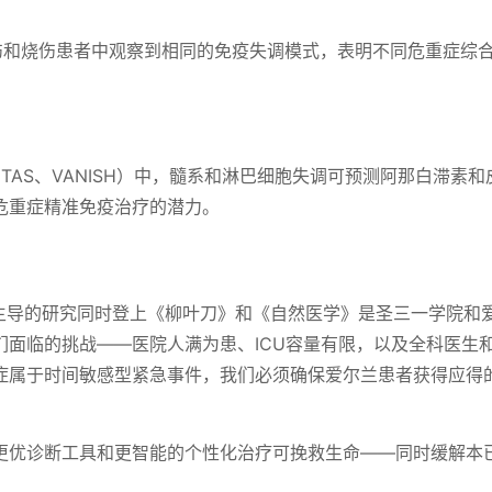
创伤和烧伤患者中观察到相同的免疫失调模式，表明不同危重症综
ICTAS、VANISH）中，髓系和淋巴细胞失调可预测阿那白滞素
危重症精准免疫治疗的潜力。
主导的研究同时登上《柳叶刀》和《自然医学》是圣三一学院和
们面临的挑战——医院人满为患、ICU容量有限，以及全科医生
症属于时间敏感型紧急事件，我们必须确保爱尔兰患者获得应得
更优诊断工具和更智能的个性化治疗可挽救生命——同时缓解本