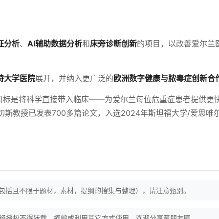
征分析
、
AI辅助数据分析
和
床旁诊断创新
的项目，以改善爱尔兰
特大学医院
展开，并纳入更广泛的
欧洲数字健康与脓毒症创新合
目标是将科学直接带入临床——为爱尔兰每位危重症患者提供更
切斯教授已发表700多篇论文，入选2024年斯坦福大学/爱思唯
（包括且不限于题材，素材，提纲的搜集与整理），请注意甄别。
经授权不得转载、摘编或利用其它方式使用。欢迎分享至朋友圈。