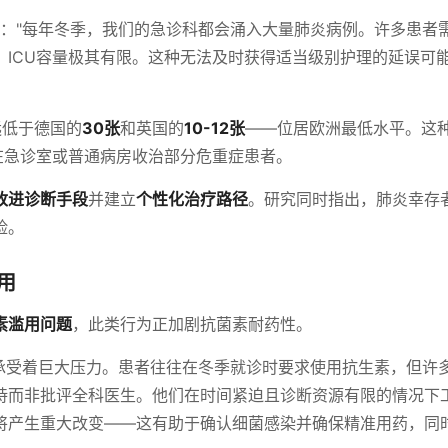
："每年冬季，我们的急诊科都会涌入大量肺炎病例。许多患者
，ICU容量极其有限。这种无法及时获得适当级别护理的延误可
远低于德国的
30张
和英国的
10-12张
——位居欧洲最低水平。这
在急诊室或普通病房收治部分危重症患者。
改进诊断手段
并建立
个性化治疗路径
。研究同时指出，肺炎幸存
险。
用
素滥用问题
，此类行为正加剧抗菌素耐药性。
承受着巨大压力。患者往往在冬季就诊时要求使用抗生素，但许
持而非批评全科医生。他们在时间紧迫且诊断资源有限的情况下
将产生重大改变——这有助于确认细菌感染并确保精准用药，同