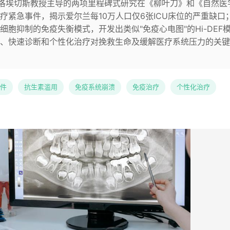
-洛埃切斯教授主导的两项里程碑式研究在《柳叶刀》和《自然医
疗紧急事件，揭示爱尔兰每10万人口仅6张ICU床位的严重缺口
胞抑制的免疫失衡模式，开发出类似"免疫心电图"的Hi-DEF
、快速诊断和个性化治疗对挽救生命及缓解医疗系统压力的关键
件
抗生素滥用
免疫系统崩溃
免疫治疗
个性化治疗