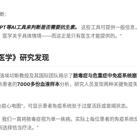
断：
GPT等AI工具来判断是否需要抗生素。
这些工具可提供一般信息
。医学关乎具体情境——而这正是只有医生才能提供的。"
医学》研究发现
-洛埃切斯教授及其国际团队揭示了
脓毒症与危重症中免疫系统崩
伤患者的
7000多份血液样本
分析，研究人员发现两种关键免疫
免疫心电图"，可显示患者免疫系统处于过度活跃或衰竭状态。
，我们一直将脓毒症视为单一疾病。实际上每位患者的免疫系统
间选择恰当疗法。"