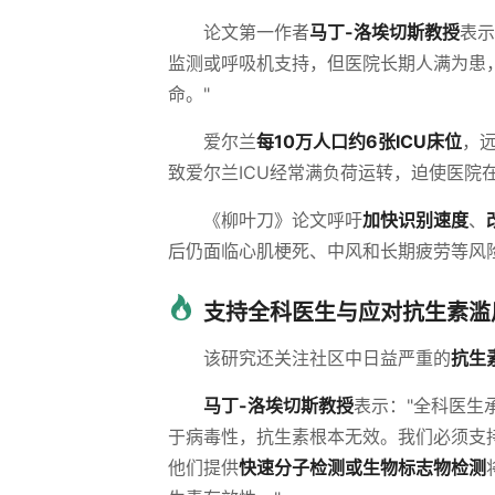
论文第一作者
马丁-洛埃切斯教授
表示
监测或呼吸机支持，但医院长期人满为患
命。"
爱尔兰
每10万人口约6张ICU床位
，
致爱尔兰ICU经常满负荷运转，迫使医院
《柳叶刀》论文呼吁
加快识别速度
、
后仍面临心肌梗死、中风和长期疲劳等风
支持全科医生与应对抗生素滥
该研究还关注社区中日益严重的
抗生
马丁-洛埃切斯教授
表示："全科医生
于病毒性，抗生素根本无效。我们必须支
他们提供
快速分子检测或生物标志物检测