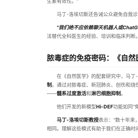
生素有效性。"
马丁-洛埃切斯还告诫公众避免自我诊
"我们绝不应依赖聊天机器人或Chat
法替代全科医生的经验、培训和临床判断
脓毒症的免疫密码：《自然
在《自然医学》的配套研究中，马丁
制
。通过对脓毒症、新冠肺炎、创伤和烧
——
髓系过度激活
和
淋巴细胞抑制
。
他们开发的新模型
Hi-DEF
功能如同"
马丁-洛埃切斯教授
表示："数十年来
相同。理解这些模式有助于我们在正确时