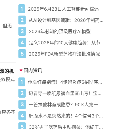
1
2025年6月28日人工智能新闻综述
2
从AI设计到基因编辑：2026年制药领域重大突破
，但无
3
2026年必知的顶级医疗AI模型
4
定义2026年的10大健康趋势：从节律健康到冷热交替疗法
5
2026年FDA新型药物疗法批准情况
国内资讯
溃的机
失效模式
1
龟头红痒别慌！4步辨炎症5招彻底防复发
2
记者穿一晚纸尿裤血里查出毒！宝宝血液浓度竟是成人的5倍？
3
一管扶他林竟成隐患？90%人第一步就错了！
反应各不
4
肝腹水不是突然来的！4个信号3个管理要点别等肚子鼓起来
5
32岁男子吃药后主动摘菜：他终于活过来了？