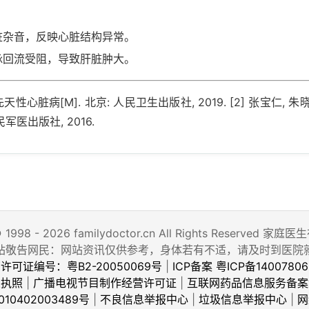
。
脏杂音，反映心脏结构异常。
脉回流受阻，导致肝脏肿大。
先天性心脏病[M]. 北京: 人民卫生出版社, 2019. [2] 张宝仁, 朱
军医出版社, 2016.
© 1998 - 2026 familydoctor.cn All Rights Reserved
站敬告网民：网站资讯仅供参考，身体若有不适，请及时到医院
许可证编号：粤B2-20050069号
|
ICP备案 粤ICP备14007806
业执照
|
广播电视节目制作经营许可证
|
互联网药品信息服务备案
10402003489号
|
不良信息举报中心
|
垃圾信息举报中心
|
网