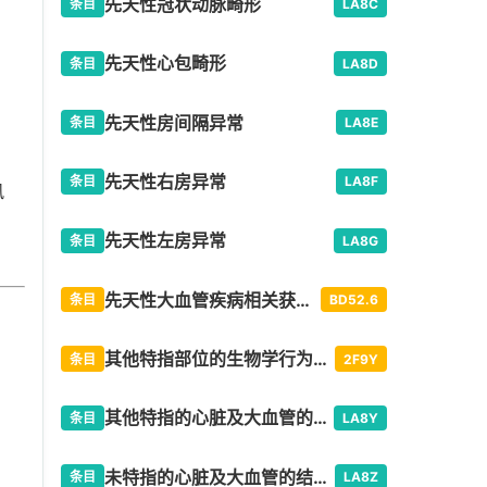
先天性冠状动脉畸形
条目
LA8C
先天性心包畸形
条目
LA8D
先天性房间隔异常
条目
LA8E
先天性右房异常
条目
LA8F
风
先天性左房异常
条目
LA8G
先天性大血管疾病相关获得性异常
条目
BD52.6
其他特指部位的生物学行为未知的肿瘤
条目
2F9Y
其他特指的心脏及大血管的结构发育异常
条目
LA8Y
未特指的心脏及大血管的结构发育异常
条目
LA8Z