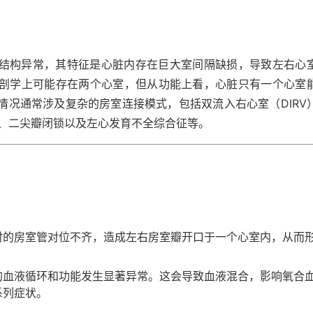
结构异常，其特征是心脏内存在巨大室间隔缺损，导致左右心
剖学上可能存在两个心室，但从功能上看，心脏只有一个心室
情况通常涉及复杂的房室连接模式，包括双流入右心室（DIRV
锁、二尖瓣闭锁以及左心发育不全综合征等。
时的房室管对位不齐，造成左右房室瓣开口于一个心室内，从而
的血液循环和功能发生显著异常。这会导致血液混合，影响氧合
系列症状。