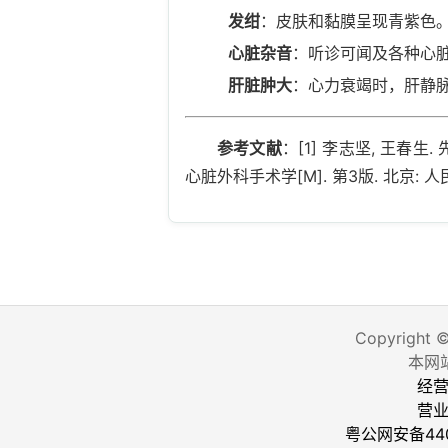
发绀
：皮肤和黏膜呈现青紫色
心脏杂音
：听诊可闻及各种心
肝脏肿大
：心力衰竭时，肝静
参考文献
：[1] 李志坚, 王春生. 
心脏外科手术学[M]. 第3版. 北京: 人民
Copyright 
本网
经营
营
粤公网安备440