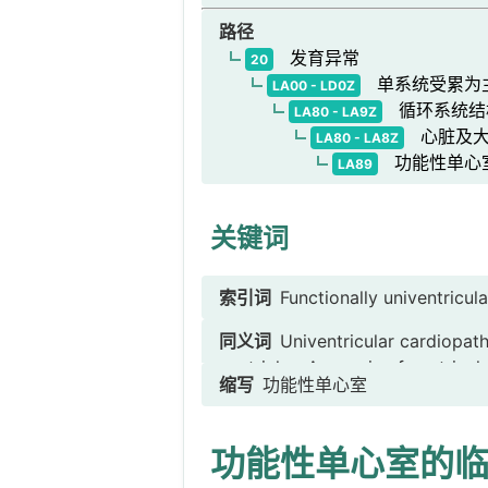
路径
发育异常
20
单系统受累为
LA00 - LD0Z
循环系统结
LA80 - LA9Z
心脏及大
LA80 - LA8Z
功能性单心
LA89
关键词
索引词
Functionally univentricula
同义词
Univentricular cardiopa
ventricle、Agenesis of ventricu
缩写
功能性单心室
interventricular septum、
不全 [possible translation]、室间隔
功能性单心室的