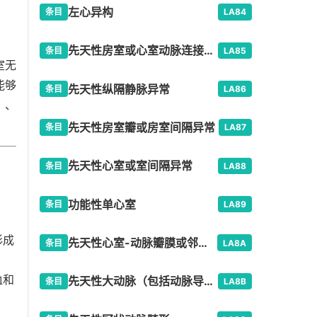
左心异构
条目
LA84
先天性房室或心室动脉连接异常
条目
LA85
室无
能够
先天性纵隔静脉异常
条目
LA86
）、
先天性房室瓣或房室间隔异常
条目
LA87
先天性心室或室间隔异常
条目
LA88
功能性单心室
条目
LA89
形成
先天性心室-动脉瓣膜或邻近区域异常
条目
LA8A
血和
先天性大动脉（包括动脉导管）异常
条目
LA8B