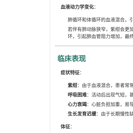
血液动力学变化
：
肺循环和体循环的血液混合，
若伴有肺动脉狭窄，紫绀会更
环，引起肺血管阻力增加，最
临床表现
症状特征
：
紫绀
：由于血液混合，患者常
呼吸困难
：活动后出现气短，
心力衰竭
：心脏负担加重，易
生长发育迟缓
：由于长期慢性
体征
：