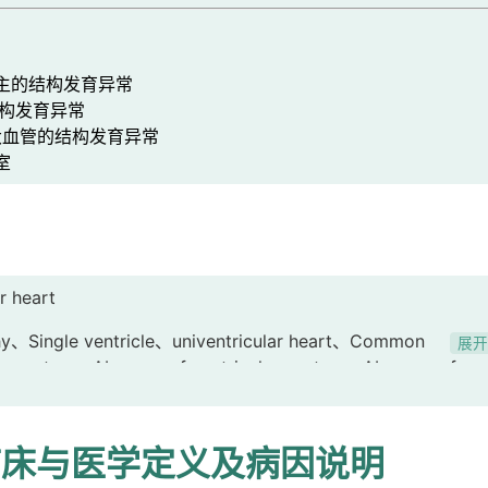
主的结构发育异常
构发育异常
血管的结构发育异常
室
r heart
thy、Single ventricle、univentricular heart、Common
展
lar septum、Absence of ventricular septum、Absence of
单心室、单心室心脏病、共同心室 [possible translation]、室间隔发育
缺如 [possible translation]
临床与医学定义及病因说明