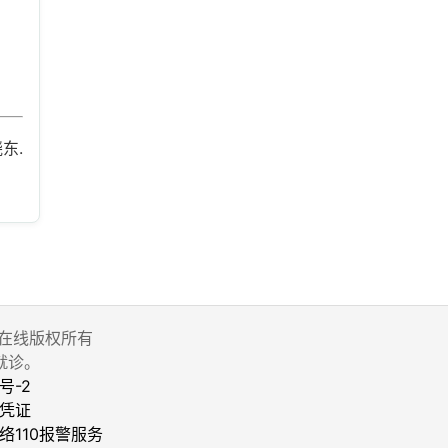
晓东.
 家庭医生在线版权所有
就诊。
号-2
凭证
络110报警服务