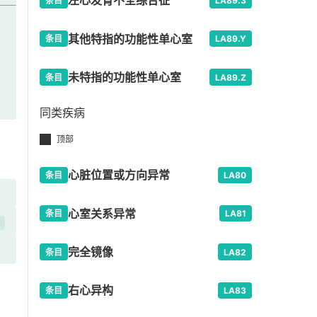
左心发育不全综合征
条目
LA89.3
其他特指的功能性单心室
条目
LA89.Y
未特指的功能性单心室
条目
LA89.Z
同类疾病
顶部
心脏位置或方向异常
条目
LA80
心室关系异常
条目
LA81
开
完全镜像
条目
LA82
右心异构
条目
LA83