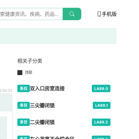
手机版
相关子分类
顶部
双入口房室连接
条目
LA89.0
:50:52
三尖瓣闭锁
条目
LA89.1
二尖瓣闭锁
条目
LA89.2