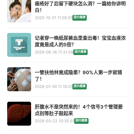
痤疮好了后留下硬块怎么消？一篇给你讲明
白！
2025-10-21 11:05:01
国内健康
记者穿一晚纸尿裤血里查出毒！宝宝血液浓
度竟是成人的5倍？
2026-06-18 17:21:09
国内健康
一管扶他林竟成隐患？90%人第一步就错
了！
2026-01-30 11:10:01
国内健康
肝腹水不是突然来的！4个信号3个管理要
点别等肚子鼓起来
2026-03-22 10:35:01
国内健康