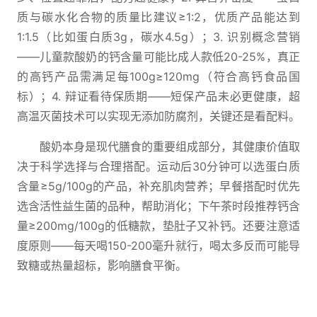
质与碳水化合物的质量比建议≥1:2，优质产品能达到
1:1.5（比如蛋白质3g，碳水4.5g）；3. 识别概念营销
——儿童款酸奶的钙含量可能比成人款低20-25%，真正
的高钙产品需满足每100g≥120mg（符合高钙食品国
标）；4. 辩证看待保质期——短保产品未必更健康，超
高温灭菌技术可以实现无添加防腐剂，关键还是看配料。
酸奶本身是现代膳食的重要组成部分，其健康价值取
决于科学选择与合理搭配。运动后30分钟可以选蛋白质
含量≥5g/100g的产品，补充肌肉营养；早餐搭配时优先
选含活性益生菌的品种，帮助消化；下午茶时段推荐钙含
量≥200mg/100g的低糖款，垫肚子又补钙。还要注意适
度原则——每天喝150-200毫升就行，喝太多反而可能导
致糖或热量超标，影响膳食平衡。