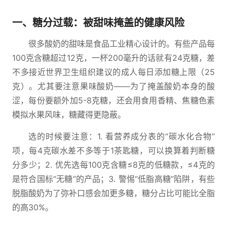
一、糖分过载：被甜味掩盖的健康风险
很多酸奶的甜味是食品工业精心设计的。有些产品每
100克含糖超过12克，一杯200毫升的话就有24克糖，差
不多接近世界卫生组织建议的成人每日添加糖上限（25
克）。尤其要注意果味酸奶——为了掩盖酸奶本身的酸
涩，每份要额外加5-8克糖，还会用食用香精、焦糖色素
模拟水果风味，糖藏得更隐蔽。
选的时候要注意：1. 看营养成分表的“碳水化合物”
项，每4克碳水差不多等于1茶匙糖，可以换算着判断糖
分多少；2. 优先选每100克含糖≤8克的低糖款，≤4克的
是符合国标“无糖”的产品；3. 警惕“低脂高糖”陷阱，有些
脱脂酸奶为了弥补口感会加更多糖，糖分占比可能比全脂
的高30%。