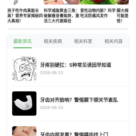
孩子吃牛肉真能长
科学减脂黄金三角：
爱吃动物内脏？科学
脚大拇指
高？营养专家揭秘四
破解瘦身膏陷阱，激
吃法防痛风发作
可能是营
大真相！
活三大代谢路径
怪！
最新资讯
相关疾病
相关科室
相关内容
牙疼别硬扛：5种常见诱因早知道
2026-06-23
牙齿对齐脸响？警惕颞下颌关节紊乱
2026-06-23
牙齿内部发黑？警惕龋齿找上门