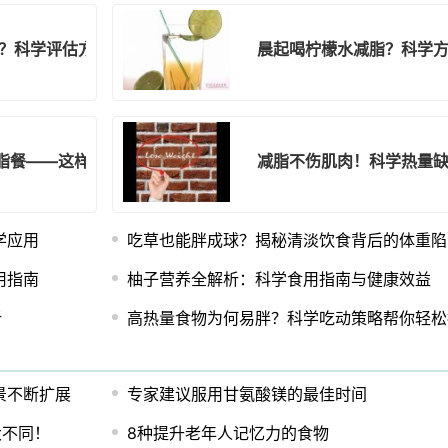
胖吗？科学评估方法在这里
晨起喝柠檬水减脂？科学
脂餐——这样搭配不囤肉！
减脂不伤肌肉！科学热量缺
学应用
吃草也能胖成球？揭秘清淡饮食背后的体重陷
用指南
柚子营养全解析：科学食用指南与健康效益
析
高热量食物为何易胖？科学吃动策略帮你轻松
景不断扩展
专家建议服用甘氨酸镁的最佳时间
大不同！
8种提升老年人记忆力的食物