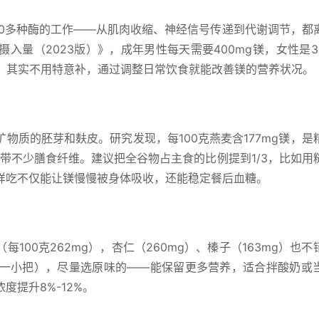
00多种酶的工作——从肌肉收缩、神经信号传递到代谢调节，都
入量（2023版）》，成年男性每天需要400mg镁，女性是31
况。其实不用特意补，通过调整日常饮食就能改善镁的营养状况。
物质的胚芽和麸皮。研究发现，每100克燕麦含177mg镁，是
，还带不少膳食纤维。建议把全谷物占主食的比例提到1/3，比如用
样吃不仅能让镁慢慢被身体吸收，还能稳定餐后血糖。
100克262mg），杏仁（260mg）、榛子（163mg）也不
概一小把），尽量选原味的——能保留更多营养，适合拌酸奶或
提升8%-12%。