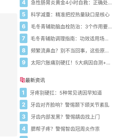
4
急性肠胃炎黄金4小时自救：正确处置与误区避坑关键
5
科学减重：精准把控热量缺口是核心
6
毛冬青辅助脑血栓防治：3个作用要清楚，别乱用药
7
毛冬青辅助调理指南：功效适用场景与禁忌需牢记
8
频繁流鼻血？别不当回事，这些原因要警惕
9
太阳穴胀痛别硬扛！5大病因自测+正确应对方法
最新资讯
1
牙疼别硬扛：5种常见诱因早知道
2
牙齿对齐脸响？警惕颞下颌关节紊乱
3
牙齿内部发黑？警惕龋齿找上门
4
腮帮子疼？警惕智齿冠周炎作祟