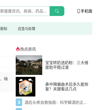
手机版
与新知
应急与处理
热点资讯
宝宝转奶选奶粉：三大维
度助平稳过渡
、睡
鼻中隔偏曲术后多久能恢
复？关键看这几点
3
酒后头疼自救指南：科学解酒的正确打开方式