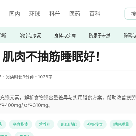
国内
环球
科普
医药
百科
诊断
治疗与康复
身体与疾病
防患于未然
辟谣
，肌肉不抽筋睡眠好！
:02 - 阅读时长3分钟 - 1038字
充镁元素，解析食物镁含量差异与实用膳食方案，帮助改善疲劳
00mg/女性310mg。
肉
膳食指南
营养科
肌肉功能
神经传导
睡眠质量