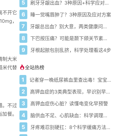
5
刷牙牙龈出血？3种原因+科学应对指南
离不开它
6
睡一觉嘴唇肿了？3种原因及应对方案
0mg，
7
牙龈总出血？别大意，两类健康问题预警
8
下巴按压痛？可能是颞下颌关节紊乱病
9
牙根起脓包别乱挤，科学处理看这4步
精制大米
全站热榜
糙米代替
1
记者穿一晚纸尿裤血里查出毒！宝宝血液浓度竟是成人的5倍？
2
高钾血症的3类典型表现，早识别早干预
3
高钾血症伤心脏？读懂电变化早预警
错。不过
当加餐。
4
脑供血不足、心肌缺血：科学调理全攻略
5
牙疼难忍别硬扛：8个科学缓痛方法收好