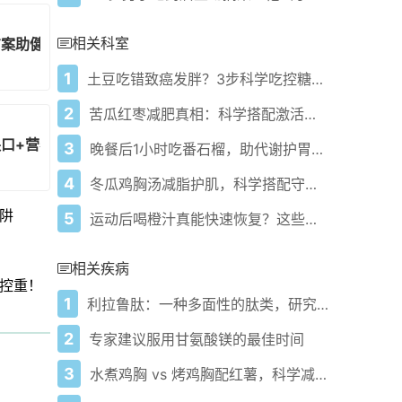
相关科室
方案助健康瘦身
1
土豆吃错致癌发胖？3步科学吃控糖减脂
2
苦瓜红枣减肥真相：科学搭配激活燃脂通路
口+营养搭配方案
3
晚餐后1小时吃番石榴，助代谢护胃有妙招！
4
冬瓜鸡胸汤减脂护肌，科学搭配守护肌肉不流失
阱
5
运动后喝橙汁真能快速恢复？这些科学喝法提升表现！
相关疾病
控重！
1
利拉鲁肽：一种多面性的肽类，研究前景不断扩展
2
专家建议服用甘氨酸镁的最佳时间
3
水煮鸡胸 vs 烤鸡胸配红薯，科学减脂大不同！