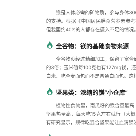
镁是人体必需的矿物质，参与身体3
的支持。根据《中国居民膳食营养素参考摄
但我国约40%的人都存在摄入不足的情
全谷物：镁的基础食物来源
全谷物没经过精细加工，保留了富含矿
的3倍；玉米碴每100克也有127mg镁
白米、吃全麦面包而不是普通白面包。这
坚果类：浓缩的镁“小仓库”
植物性食物里，南瓜籽的镁含量最高（每
坚果热量高，每天吃15克左右就行（大
有研究显示，规律吃混合坚果能让血清镁浓度