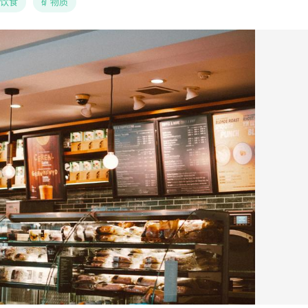
饮食
矿物质