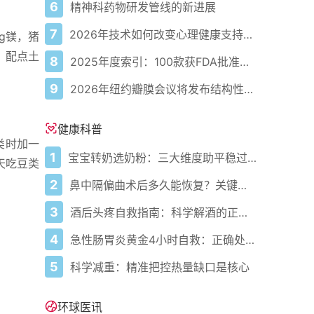
6
精神科药物研发管线的新进展
7
2026年技术如何改变心理健康支持的获取方式
g镁，猪
，配点土
8
2025年度索引：100款获FDA批准的AI驱动医疗设备
9
2026年纽约瓣膜会议将发布结构性心脏病最新研究成果
健康科普
类时加一
1
宝宝转奶选奶粉：三大维度助平稳过渡
天吃豆类
2
鼻中隔偏曲术后多久能恢复？关键看这几点
3
酒后头疼自救指南：科学解酒的正确打开方式
4
急性肠胃炎黄金4小时自救：正确处置与误区避坑关键
5
科学减重：精准把控热量缺口是核心
环球医讯