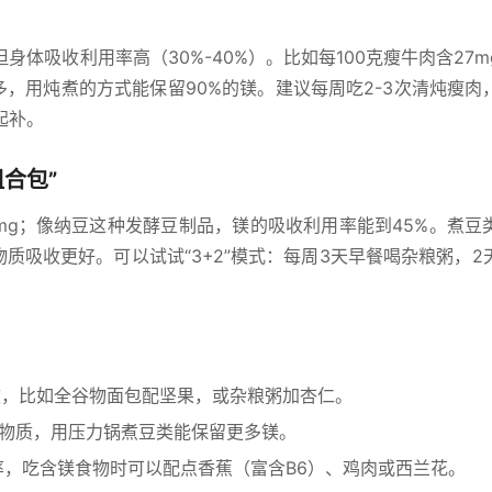
体吸收利用率高（30%-40%）。比如每100克瘦牛肉含27m
多，用炖煮的方式能保留90%的镁。建议每周吃2-3次清炖瘦肉
起补。
合包”
44mg；像纳豆这种发酵豆制品，镁的吸收利用率能到45%。煮豆
矿物质吸收更好。可以试试“3+2”模式：每周3天早餐喝杂粮粥，2
效，比如全谷物面包配坚果，或杂粮粥加杏仁。
矿物质，用压力锅煮豆类能保留更多镁。
率，吃含镁食物时可以配点香蕉（富含B6）、鸡肉或西兰花。