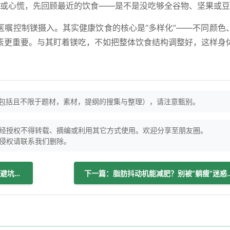
或心慌，先回顾最近的饮食——是不是没吃够全谷物、坚果或豆
医嘱控制镁摄入。其实健康饮食的核心是“多样化”——不同颜色
素更重要。与其盯着镁吃，不如把整体饮食结构调整好，这样身
（包括且不限于题材，素材，提纲的搜集与整理），请注意甄别。
经授权不得转载、摘编或利用其它方式使用。欢迎分享至朋友圈。
侵权请联系我们删除。
上一篇：孕期微量元素补充：科学方法与避坑指南
下一篇：脂肪抖动机能减肥？别被“躺瘦”