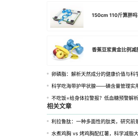
150cm 110斤算
香蕉豆浆黄金比例减
卵磷脂：解析天然成分的健康价值与科
科学吃海带护甲状腺——碘含量管理实
不吃饭=给身体拉警报？低血糖预警解
相关文章
利拉鲁肽：一种多面性的肽类，研究前
水煮鸡胸 vs 烤鸡胸配红薯，科学减脂