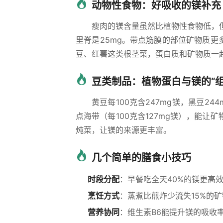
动物性食物：好吸收的镁补充
瘦肉的镁含量虽然比植物性食物低，但身
里脊是25mg。带点筋膜的部位矿物质更
豆、红薯这类根茎菜，蛋白质和矿物质一
豆类制品：植物蛋白与镁的“组
黄豆每100克含247mg镁，黑豆2
点海带（每100克含127mg镁），能让
炖菜，让镁的来源更丰富。
几个简单的膳食小技巧
时段分配
：早餐吃全天40%的镁更高
烹饪方式
：蒸煮比煎炸少流失15%的
营养协同
：维生素B6能提升镁的吸收