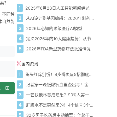
类？
1
2025年6月28日人工智能新闻综述
、不同种
2
从AI设计到基因编辑：2026年制药领域重大突破
体自然能
3
2026年必知的顶级医疗AI模型
4
定义2026年的10大健康趋势：从节律健康到冷热交替疗法
5
2026年FDA新型药物疗法批准情况
国内资讯
1
龟头红痒别慌！4步辨炎症5招彻底防复发
2
记者穿一晚纸尿裤血里查出毒！宝宝血液浓度竟是成人的5倍？
迷惑——科学减重靠饮食+主动运动
3
一管扶他林竟成隐患？90%人第一步就错了！
4
肝腹水不是突然来的！4个信号3个管理要点别等肚子鼓起来
5
32岁男子吃药后主动摘菜：他终于活过来了？