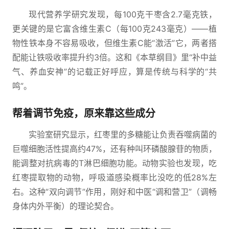
现代营养学研究发现，每100克干枣含2.7毫克铁，
更关键的是它富含维生素C（每100克243毫克）——植
物性铁本身不容易吸收，但维生素C能“激活”它，两者搭
配能让铁吸收率提升约3倍。这和《本草纲目》里“补中益
气、养血安神”的记载正好呼应，算是传统与科学的“共
鸣”。
帮着调节免疫，原来靠这些成分
实验室研究显示，红枣里的多糖能让负责吞噬病菌的
巨噬细胞活性提高约47%，还有种叫环磷酸腺苷的物质，
能调整对抗病毒的T淋巴细胞功能。动物实验也发现，吃
红枣提取物的动物，呼吸道感染概率比没吃的低28%左
右。这种“双向调节”作用，刚好和中医“调和营卫”（调畅
身体内外平衡）的理论契合。