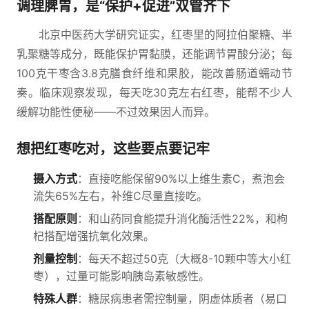
调理脾胃，是“保护+促进”双管齐下
北京中医药大学研究证实，红枣里的阿拉伯聚糖、半
乳聚糖等成分，既能保护胃黏膜，还能调节胃酸分泌；每
100克干枣含3.8克膳食纤维和果胶，能改善肠道蠕动节
奏。临床观察发现，每天吃30克左右红枣，能帮不少人
缓解功能性便秘——不过效果因人而异。
想把红枣吃对，这些要点要记牢
摄入方式
：直接吃能保留90%以上维生素C，煮泡会
流失65%左右，补维C尽量直接吃。
搭配原则
：和山药同食能提升消化酶活性22%，和枸
杞搭配增强抗氧化效果。
剂量控制
：每天不超过50克（大概8-10颗中等大小红
枣），过量可能影响胰岛素敏感性。
特殊人群
：糖尿病患者需控制量，阴虚体质者（易口