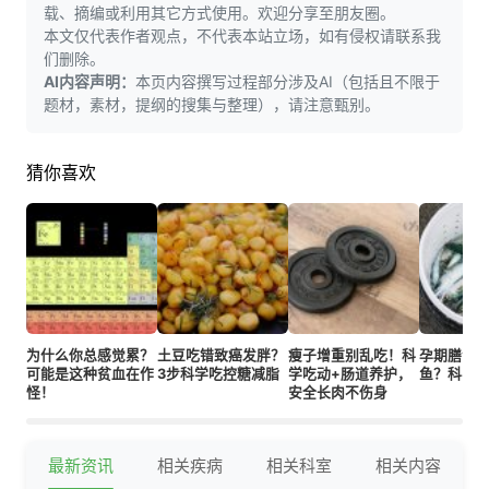
载、摘编或利用其它方式使用。欢迎分享至朋友圈。
本文仅代表作者观点，不代表本站立场，如有侵权请联系我
们删除。
AI内容声明：
本页内容撰写过程部分涉及AI（包括且不限于
题材，素材，提纲的搜集与整理），请注意甄别。
猜你喜欢
为什么你总感觉累？
土豆吃错致癌发胖？
瘦子增重别乱吃！科
孕期膳食
可能是这种贫血在作
3步科学吃控糖减脂
学吃动+肠道养护，
鱼？科学
怪！
安全长肉不伤身
最新资讯
相关疾病
相关科室
相关内容