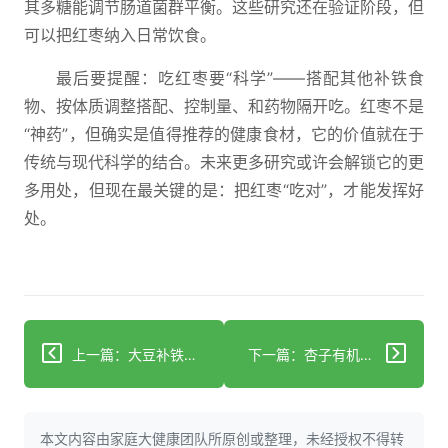
其多糖能调节肠道菌群平衡。这些研究还在验证阶段，但
可以把红枣纳入日常饮食。
最后要提醒：吃红枣要“科学”——搭配其他补铁食
物、按体质调整搭配、控制量、和药物隔开吃。红枣不是
“神药”，但确实是值得推荐的健康食材，它的价值就在于
传统与现代科学的结合。未来更多研究或许会解锁它的更
多用处，但现在最关键的是：把红枣“吃对”，才能发挥好
处。
上一篇：大豆补铁吸收率翻倍！科学搭配是关键
下一篇：杏子有机酸激活消化系统，科学吃法护肺又养胃
本文内容由家庭大健康团队所原创或整理，未经授权不得转