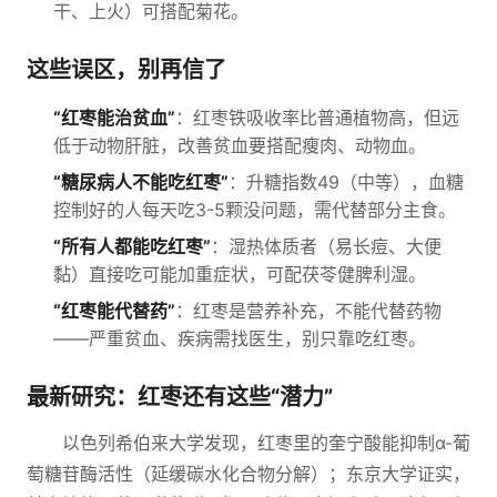
干、上火）可搭配菊花。
这些误区，别再信了
“红枣能治贫血”
：红枣铁吸收率比普通植物高，但远
低于动物肝脏，改善贫血要搭配瘦肉、动物血。
“糖尿病人不能吃红枣”
：升糖指数49（中等），血糖
控制好的人每天吃3-5颗没问题，需代替部分主食。
“所有人都能吃红枣”
：湿热体质者（易长痘、大便
黏）直接吃可能加重症状，可配茯苓健脾利湿。
“红枣能代替药”
：红枣是营养补充，不能代替药物
——严重贫血、疾病需找医生，别只靠吃红枣。
最新研究：红枣还有这些“潜力”
以色列希伯来大学发现，红枣里的奎宁酸能抑制α-葡
萄糖苷酶活性（延缓碳水化合物分解）；东京大学证实，