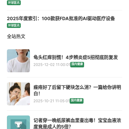
环球医讯
2025年度索引：100款获FDA批准的AI驱动医疗设备
环球医讯
全站热文
龟头红痒别慌！4步辨炎症5招彻底防复发
2025-12-02 11:00:01
国内健康
痤疮好了后留下硬块怎么消？一篇给你讲明
白！
2025-10-21 11:05:01
国内健康
记者穿一晚纸尿裤血里查出毒！宝宝血液浓
度竟是成人的5倍？