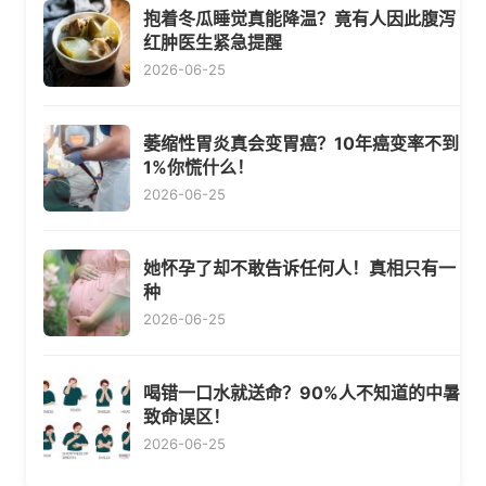
抱着冬瓜睡觉真能降温？竟有人因此腹泻
红肿医生紧急提醒
2026-06-25
萎缩性胃炎真会变胃癌？10年癌变率不到
1%你慌什么！
2026-06-25
她怀孕了却不敢告诉任何人！真相只有一
种
2026-06-25
喝错一口水就送命？90%人不知道的中暑
致命误区！
2026-06-25