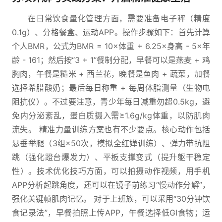
在日常饮食量化管理方面，需要准备电子秤（精度
0.1g）、分格餐盒、运动APP。操作步骤如下：首先计算
个人BMR，公式为BMR = 10×体重 + 6.25×身高 - 5×年
龄 - 161；然后按“3 + 1”餐制分配，早餐可以是燕麦 + 鸡
胸肉，午餐是糙米 + 西兰花，晚餐是鱼肉 + 蔬菜，加餐
选择希腊酸奶；最后每日称重 + 每周体脂测量（生物电
阻抗仪）。不过要注意，青少年每日减重勿超0.5kg，避
免内分泌紊乱，蛋白质摄入需≥1.6g/kg体重，以防肌肉
流失。 精准力量训练方案也有不少要点。核心动作包括
悬垂举腿（3组×50次，模拟全红婵训练）、弹力带抗阻
跳（强化蹬台爆发力）、平板支撑变式（提升躯干稳定
性）。技术优化技巧方面，可以拍摄动作视频，用手机
APP分析起跳角度，还可以在镜子前练习“慢动作分解”，
强化关键帧肌肉记忆。 对于上班族，可以采用“30分钟饮
食记录法”，早餐拍照上传APP，午餐选择低GI食物；运