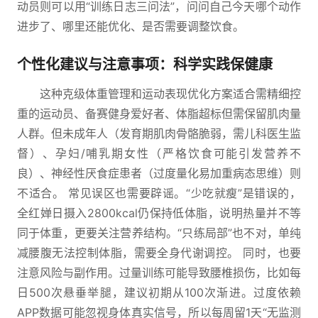
动员则可以用“训练日志三问法”，问问自己今天哪个动作
进步了、哪里还能优化、是否需要调整饮食。
个性化建议与注意事项：科学实践保健康
这种克级体重管理和运动表现优化方案适合需精细控
重的运动员、备赛健身爱好者、体脂超标但需保留肌肉量
人群。但未成年人（发育期肌肉骨骼脆弱，需儿科医生监
督）、孕妇/哺乳期女性（严格饮食可能引发营养不
良）、神经性厌食症患者（过度量化易加重病态思维）则
不适合。 常见误区也需要辟谣。“少吃就瘦”是错误的，
全红婵日摄入2800kcal仍保持低体脂，说明热量并不等
同于体重，更要关注营养结构。“只练局部”也不对，单纯
减腰腹无法控制体脂，需要全身代谢调控。 同时，也要
注意风险与副作用。过量训练可能导致腰椎损伤，比如每
日500次悬垂举腿，建议初期从100次渐进。过度依赖
APP数据可能忽视身体真实信号，所以每周留1天“无监测