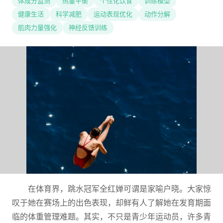
体成分监测
热量平衡
个性化饮食
训练模型
健康生活
科学减肥
运动表现优化
动作分解
肌肉力量强化
神经反馈训练
在体育界，跳水冠军全红婵可谓是家喻户晓。大家惊
叹于她在赛场上的出色表现，却鲜有人了解她在发育期面
临的体重管理难题。其实，不只是青少年运动员，许多青