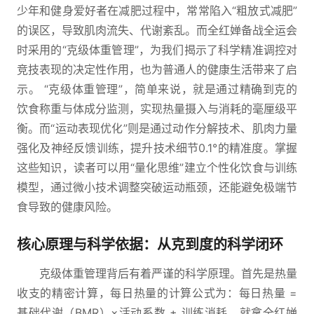
少年和健身爱好者在减肥过程中，常常陷入“粗放式减肥”
的误区，导致肌肉流失、代谢紊乱。而全红婵备战全运会
时采用的“克级体重管理”，为我们揭示了科学精准调控对
竞技表现的决定性作用，也为普通人的健康生活带来了启
示。 “克级体重管理”，简单来说，就是通过精确到克的
饮食称重与体成分监测，实现热量摄入与消耗的毫厘级平
衡。而“运动表现优化”则是通过动作分解技术、肌肉力量
强化及神经反馈训练，提升技术细节0.1°的精准度。掌握
这些知识，读者可以用“量化思维”建立个性化饮食与训练
模型，通过微小技术调整突破运动瓶颈，还能避免极端节
食导致的健康风险。
核心原理与科学依据：从克到度的科学闭环
克级体重管理背后有着严谨的科学原理。首先是热量
收支的精密计算，每日热量的计算公式为：每日热量 =
基础代谢（BMR）×活动系数 ± 训练消耗。就拿全红婵