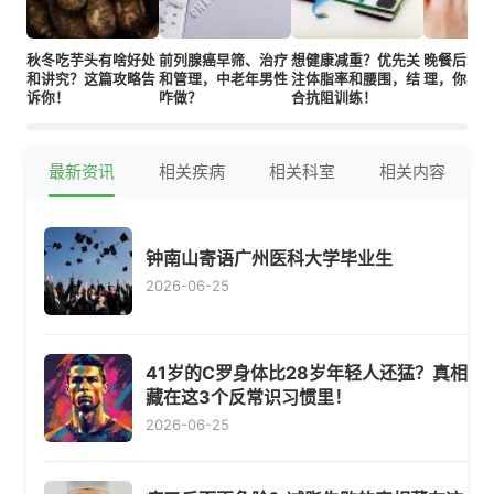
秋冬吃芋头有啥好处
前列腺癌早筛、治疗
想健康减重？优先关
晚餐后2小
和讲究？这篇攻略告
和管理，中老年男性
注体脂率和腰围，结
理，你真
诉你！
咋做？
合抗阻训练！
最新资讯
相关疾病
相关科室
相关内容
钟南山寄语广州医科大学毕业生
2026-06-25
41岁的C罗身体比28岁年轻人还猛？真相
藏在这3个反常识习惯里！
2026-06-25