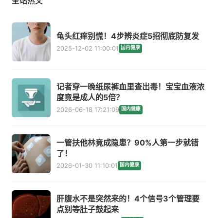
全站热文
龟头红痒别慌！4步辨炎症5招彻底防复发
2025-12-02 11:00:01
国内健康
记者穿一晚纸尿裤血里查出毒！宝宝血液浓
度竟是成人的5倍？
2026-06-18 17:21:09
国内健康
一管扶他林竟成隐患？90%人第一步就错
了！
2026-01-30 11:10:01
国内健康
肝腹水不是突然来的！4个信号3个管理要
点别等肚子鼓起来