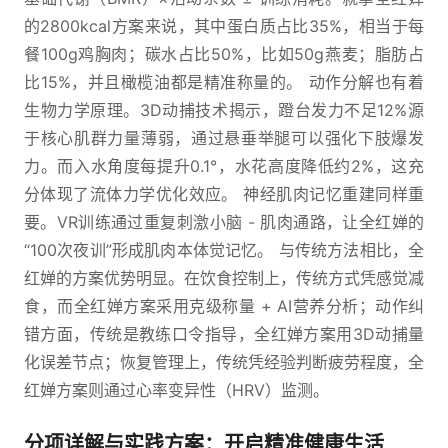
的2800kcal方案来说，其中蛋白质占比35%，相当于每
餐100g鸡胸肉；碳水占比50%，比如50g燕麦；脂肪占
比15%，并且橄榄油都是精准称量的。 动作分解也有着
生物力学原理。3D动捕技术揭示，蹬台发力不足12%源
于核心肌群力量薄弱，通过悬垂举腿可以强化下肢爆发
力。而入水角度每提升0.1°，水花高度降低约2%，这充
分体现了流体力学优化效应。 神经肌肉记忆重建同样重
要。VR训练通过重复刺激小脑 - 肌肉通路，让全红婵的
“100次夜训”形成肌肉本体觉记忆。 与传统方法相比，全
红婵的方案优势明显。在饮食控制上，传统方式凭感觉减
食，而全红婵方案采用克级称量 + AI营养分析；动作纠
错方面，传统是教练口令指导，全红婵方案用3D动捕量
化误差节点；恢复管理上，传统凭经验判断疲劳程度，全
红婵方案则通过心率变异性（HRV）监测。
分项详解与实践方案：开启精准健康生活