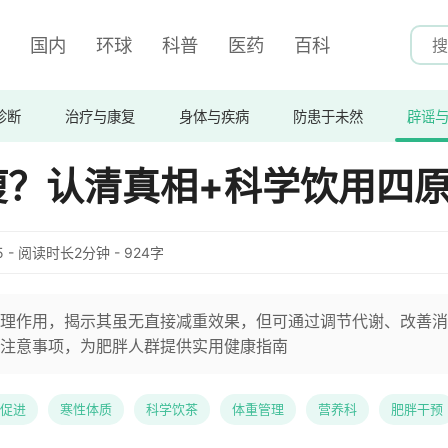
国内
环球
科普
医药
百科
诊断
治疗与康复
身体与疾病
防患于未然
辟谣
瘦？认清真相+科学饮用四
:35 - 阅读时长2分钟 - 924字
理作用，揭示其虽无直接减重效果，但可通过调节代谢、改善消
注意事项，为肥胖人群提供实用健康指南
促进
寒性体质
科学饮茶
体重管理
营养科
肥胖干预