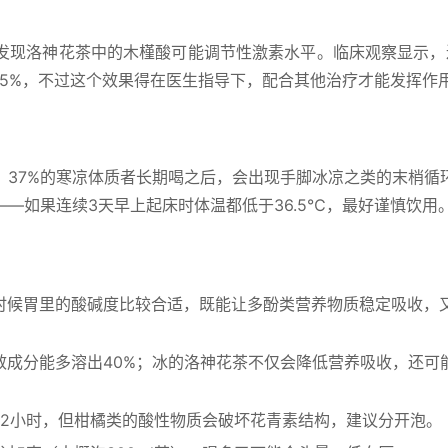
发现洛神花茶中的木槿酸可能调节性激素水平。临床观察显示，
15%，不过这个效果得在医生指导下，配合其他治疗才能发挥作
，37%的寒凉体质者长期喝之后，会出现手脚冰凉之类的末梢循
—如果连续3天早上起床时体温都低于36.5℃，最好谨慎饮用
时候胃里的酸碱度比较合适，既能让多酚类营养物质稳定吸收，
效成分能多溶出40%；冰的洛神花茶不仅会降低营养吸收，还可
2小时，但柑橘类的酸性物质会破坏花青素结构，建议分开泡。