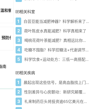
！温和替代方案与烹饪技巧
相关科室
1
白芸豆能当减肥神器？科学解析来了！
2
荷叶陈皮水真能减肥？科学真相来了
重：预防代谢疾病管理方案
3
喝桃花荷叶茶能减肥？真相远比你想的复杂
4
吃糖不囤脂？科学控糖法+代谢调节关键
5
科学饮食+运动处方：三低一高搭配减重不反弹关键
指南
相关疾病
1
晨起出现这些信号，是高血脂找上门了吗？
2
性别差异与心房颤动：新研究颠覆传统观点
3
礼来制药巨头将投资逾65亿美元在休斯顿建设生物制造工厂