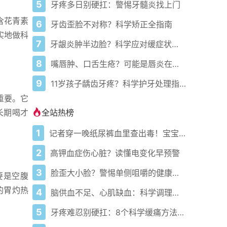
5
牙疼多日别硬扛：警惕牙髓炎找上门
含花青素
6
牙齿歪脸不对称？科学矫正全指南
实地做科
7
牙龈炎肿半边脸？科学应对缓症状避加重
8
嘴唇肿、口舌生疮？可能是唇炎在作怪
9
11岁孩子龋齿牙疼？科学护牙处理指南
重要。它
全站热榜
长期喝才
1
记者穿一晚纸尿裤血里查出毒！宝宝血液浓度竟是成人的5倍？
2
高钾血症伤心脏？读懂电变化早预警
3
脸歪大小脸？警惕单侧咀嚼的健康陷阱
要是空腹
的胃灼热
4
脑供血不足、心肌缺血：科学调理全攻略
5
牙疼难忍别硬扛：8个科学缓痛方法收好