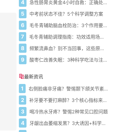
4
急性肠胃炎黄金4小时自救：正确处置与误区避坑关键
5
中考前状态不佳？5个科学调整方案
6
毛冬青辅助脑血栓防治：3个作用要清楚，别乱用药
7
毛冬青辅助调理指南：功效适用场景与禁忌需牢记
8
频繁流鼻血？别不当回事，这些原因要警惕
9
酸枣仁改善失眠：3种科学吃法与注意事项
最新资讯
1
右侧脸痛非牙痛？警惕颞下颌关节紊乱病
2
补牙要不要打麻醉？3个核心指标来判断
3
喝冷热水牙疼？警惕2种常见口腔问题
4
牙龈出血萎缩发黑？3大诱因+科学应对方案