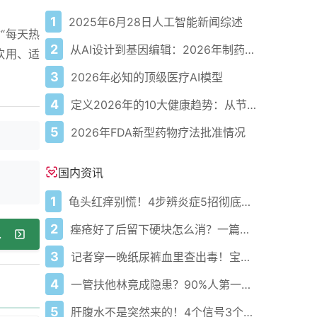
1
2025年6月28日人工智能新闻综述
“每天热
2
从AI设计到基因编辑：2026年制药领域重大突破
饮用、适
3
2026年必知的顶级医疗AI模型
4
定义2026年的10大健康趋势：从节律健康到冷热交替疗法
5
2026年FDA新型药物疗法批准情况
国内资讯
1
龟头红痒别慌！4步辨炎症5招彻底防复发
2
痤疮好了后留下硬块怎么消？一篇给你讲明白！
案帮你改善
3
记者穿一晚纸尿裤血里查出毒！宝宝血液浓度竟是成人的5倍？
4
一管扶他林竟成隐患？90%人第一步就错了！
5
肝腹水不是突然来的！4个信号3个管理要点别等肚子鼓起来