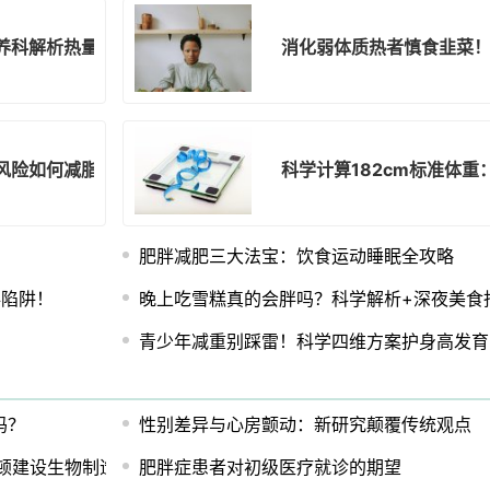
养科解析热量与代谢的科学关联
消化弱体质热者慎食韭菜
风险如何减脂
科学计算182cm标准体
肥胖减肥三大法宝：饮食运动睡眠全攻略
胖陷阱！
晚上吃雪糕真的会胖吗？科学解析+深夜美食
青少年减重别踩雷！科学四维方案护身高发育
吗？
性别差异与心房颤动：新研究颠覆传统观点
顿建设生物制造工厂
肥胖症患者对初级医疗就诊的期望