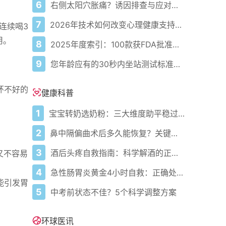
6
右侧太阳穴胀痛？诱因排查与应对指南
7
2026年技术如何改变心理健康支持的获取方式
连续喝3
用。
8
2025年度索引：100款获FDA批准的AI驱动医疗设备
9
您年龄应有的30秒内坐站测试标准次数
环不好的
健康科普
。
1
宝宝转奶选奶粉：三大维度助平稳过渡
2
鼻中隔偏曲术后多久能恢复？关键看这几点
3
酒后头疼自救指南：科学解酒的正确打开方式
又不容易
4
急性肠胃炎黄金4小时自救：正确处置与误区避坑关键
能引发胃
5
中考前状态不佳？5个科学调整方案
环球医讯