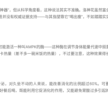
肥神器”，但从科学角度看，这种说法其实不准确。洛神花虽然富
用并没有权威证据支持——与其指望靠它“喝出瘦”，不如踏踏实
可能激活一种叫AMPK的酶——这种酶在调节身体能量代谢中挺
0千卡热量（差不多一碗米饭的热量），不过要注意，这种效果得
泌，对久坐不动的人来说，能改善消化的比例超过60%。可
好餐后喝，既能利用它促消化的作用，又能避免胃酸过多引起