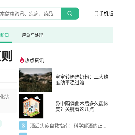
手机版
与新知
应急与处理
原则
热点资讯
宝宝转奶选奶粉：三大维
度助平稳过渡
化等
鼻中隔偏曲术后多久能恢
复？关键看这几点
3
酒后头疼自救指南：科学解酒的正确打开方式