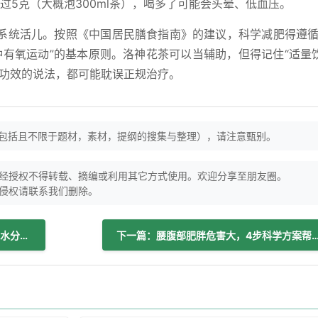
过5克（大概泡300ml茶），喝多了可能会头晕、低血压。
系统活儿。按照《中国居民膳食指南》的建议，科学减肥得遵循
0分钟有氧运动”的基本原则。洛神花茶可以当辅助，但得记住“适量
它功效的说法，都可能耽误正规治疗。
（包括且不限于题材，素材，提纲的搜集与整理），请注意甄别。
经授权不得转载、摘编或利用其它方式使用。欢迎分享至朋友圈。
侵权请联系我们删除。
上一篇：多喝水真的能减肥吗？科学解析水分与体重管理关系
下一篇：腰腹部肥胖危害大，4步科学方