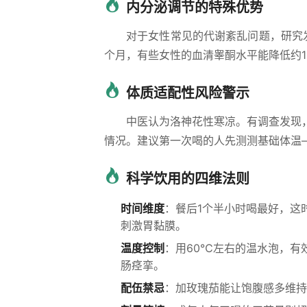
内分泌调节的特殊优势
对于女性常见的代谢紊乱问题，研究
个月，有些女性的血清睾酮水平能降低约
体质适配性风险警示
中医认为洛神花性寒凉。有调查发现
情况。建议第一次喝的人先测测基础体温—
科学饮用的四维法则
时间维度
：餐后1个半小时喝最好，这
刺激胃黏膜。
温度控制
：用60℃左右的温水泡，有
肠痉挛。
配伍禁忌
：加玫瑰茄能让饱腹感多维持