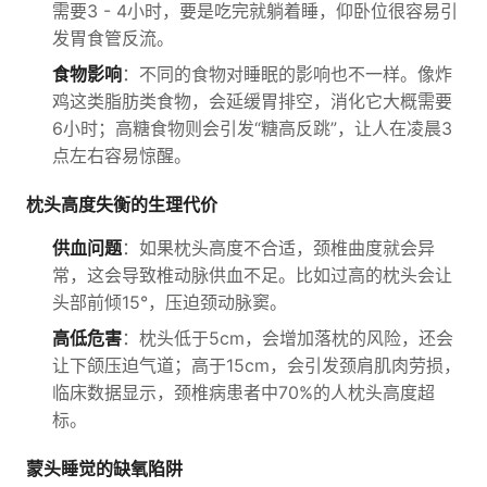
需要3 - 4小时，要是吃完就躺着睡，仰卧位很容易引
发胃食管反流。
食物影响
：不同的食物对睡眠的影响也不一样。像炸
鸡这类脂肪类食物，会延缓胃排空，消化它大概需要
6小时；高糖食物则会引发“糖高反跳”，让人在凌晨3
点左右容易惊醒。
枕头高度失衡的生理代价
供血问题
：如果枕头高度不合适，颈椎曲度就会异
常，这会导致椎动脉供血不足。比如过高的枕头会让
头部前倾15°，压迫颈动脉窦。
高低危害
：枕头低于5cm，会增加落枕的风险，还会
让下颌压迫气道；高于15cm，会引发颈肩肌肉劳损，
临床数据显示，颈椎病患者中70%的人枕头高度超
标。
蒙头睡觉的缺氧陷阱