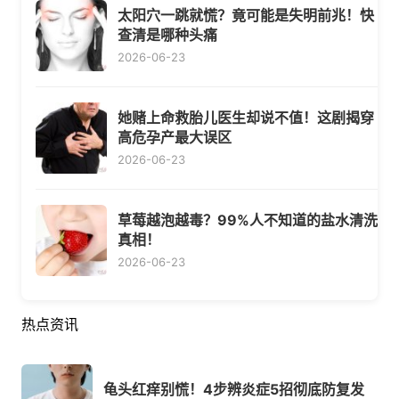
太阳穴一跳就慌？竟可能是失明前兆！快
查清是哪种头痛
2026-06-23
她赌上命救胎儿医生却说不值！这剧揭穿
高危孕产最大误区
2026-06-23
草莓越泡越毒？99%人不知道的盐水清洗
真相！
2026-06-23
热点资讯
龟头红痒别慌！4步辨炎症5招彻底防复发