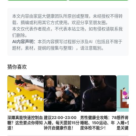
本文内容由家庭大健康团队所原创或整理，未经授权不得转
载、摘编或利用其它方式使用。欢迎分享至朋友圈。
本文仅代表作者观点，不代表本站立场，如有侵权请联系我
们删除。
AI内容声明：
本页内容撰写过程部分涉及AI（包括且不限于
题材，素材，提纲的搜集与整理），请注意甄别。
猜你喜欢
深蹲真能快速控制血
建议22:00-23:00
男性健康全攻略：78
想养肾补精？
糖？这些要点你得知
入睡，每天提前15分
睡眠、150运动、年
入睡+饮食
道！
钟开启健康作息！
度体检不能少！
是关键！