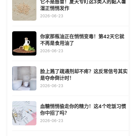
它不是感冒！夏天专盯这3类人的黏人暑
湿正悄悄发作
2026-06-23
你家那瓶油正在悄悄变毒！第42天它就
不再是食用油了
2026-06-23
脸上溅了疏通剂却不疼？这反常信号其实
是夺命倒计时！
2026-06-23
血糖悄悄偷走你的精力！这4个吃饭习惯
你中招了吗？
2026-06-23