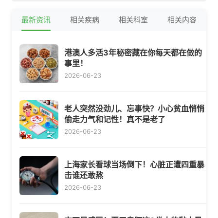
最新资讯
相关疾病
相关科室
相关内容
港澳人多活3年秘密藏在你每天都在做的
事里！
2026-06-23
老人突然没劲儿、忘事快？小心贫血悄悄
偷走力气和记性！真不是老了
2026-06-23
上海家长看球当场倒下！心脏正遭四重暴
击谁还敢熬
2026-06-23