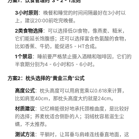
方案1：饮食管理的“3 - 2 - 1法则”
3小时原则
：晚餐和睡觉的时间间隔最好在3小时以
上，建议20:00前吃完晚餐。
2类食物选择
：可以选择低GI食物，像燕麦、糙米，
它们能延长饱腹感；还可以选择富含色氨酸的食物，
比如香蕉、牛奶，能促进5 - HT合成。
1个禁忌
：睡前要严格禁止摄入酒精和咖啡因，它们的
半衰期分别为4 - 6小时和5 - 6小时。
方案2：枕头选择的“黄金三角”公式
高度公式
：枕头高度可以用肩宽乘以0.618来计算，
比如肩宽40cm，那枕头高度大约就是24cm。
材质建议
：记忆棉能很好地承托颈椎曲度，是比较好
的选择；荞麦枕适合侧卧的人；羽绒枕容易滋生尘
螨，不太推荐。
测试方法
：平躺时，让耳垂与肩峰连线垂直地面，这