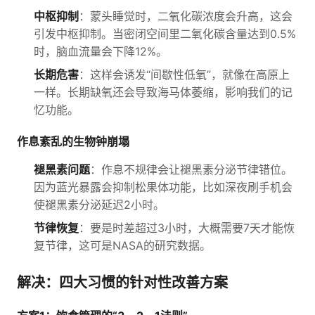
中枢抑制
：蒙头睡觉时，二氧化碳浓度会升高，这会
引发中枢抑制。当密闭空间里二氧化碳含量达到0.5%
时，脑血流量会下降12%。
长期危害
：这样会诱发“间歇性低氧”，就像在高原上
一样。长期缺氧还会导致海马体萎缩，影响我们的记
忆功能。
作息紊乱的生物钟崩塌
褪黑素问题
：作息不规律会让褪黑素分泌节律错位。
因为蓝光暴露会抑制松果体功能，比如深夜刷手机会
使褪黑素分泌延迟2小时。
节律恢复
：要是时差超过3小时，大概需要7天才能恢
复节律，这可是NASA的研究数据。
解决：四大习惯的针对性改善方案