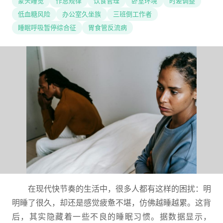
蒙头睡觉
作息规律
饮食管理
卧室环境
时差调整
低血糖风险
办公室久坐族
三班倒工作者
睡眠呼吸暂停综合征
胃食管反流病
在现代快节奏的生活中，很多人都有这样的困扰：明
明睡了很久，却还是感觉疲惫不堪，仿佛越睡越累。这背
后，其实隐藏着一些不良的睡眠习惯。据数据显示，