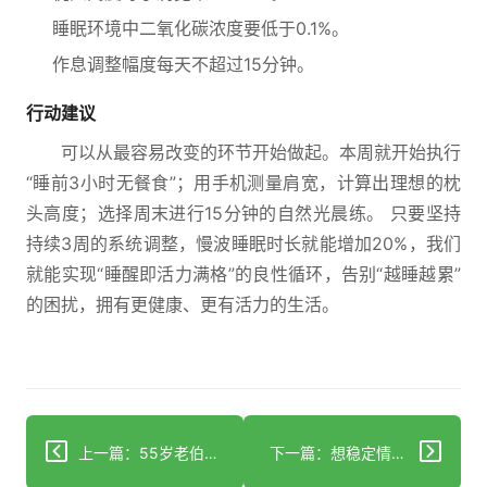
睡眠环境中二氧化碳浓度要低于0.1%。
作息调整幅度每天不超过15分钟。
行动建议
可以从最容易改变的环节开始做起。本周就开始执行
“睡前3小时无餐食”；用手机测量肩宽，计算出理想的枕
头高度；选择周末进行15分钟的自然光晨练。 只要坚持
持续3周的系统调整，慢波睡眠时长就能增加20%，我们
就能实现“睡醒即活力满格”的良性循环，告别“越睡越累”
的困扰，拥有更健康、更有活力的生活。
上一篇：55岁老伯吃鱼生患肝吸虫病，单虫日产卵最高4000粒！
下一篇：想稳定情绪？科学摄入碳水化合物的建议请收好！