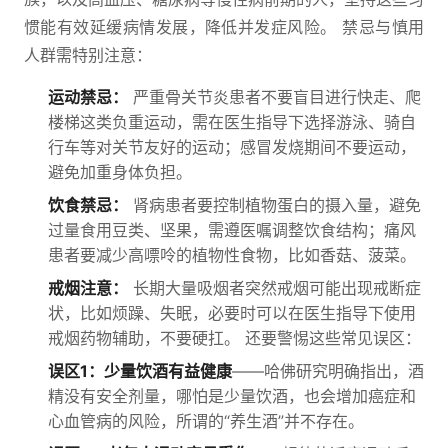
惯能有效延缓病情发展，降低并发症风险。 禁忌与慎用
人群需特别注意：
运动禁忌：
严重骨关节炎患者不要盲目进行快走、爬
楼梯这类负重运动，需在医生指导下选择游泳、骑自
行车等对关节友好的运动；感冒发烧期间不要运动，
避免加重身体负担。
饮食禁忌：
肾病患者要控制植物蛋白的摄入量，避免
过量食用豆类、坚果，需遵医嘱调整饮食结构；痛风
患者要减少高嘌呤的植物性食物，比如香菇、菠菜。
戒烟注意：
长期大量吸烟者突然戒烟可能出现戒断症
状，比如烦躁、失眠，必要时可以在医生指导下使用
戒烟药物辅助，不要硬扛。 还要警惕这些常见误区：
误区1：少量饮酒有益健康
——哈佛研究明确指出，酒
精没有安全剂量，哪怕是少量饮酒，也会增加癌症和
心血管病的风险，所谓的“养生酒”并不存在。