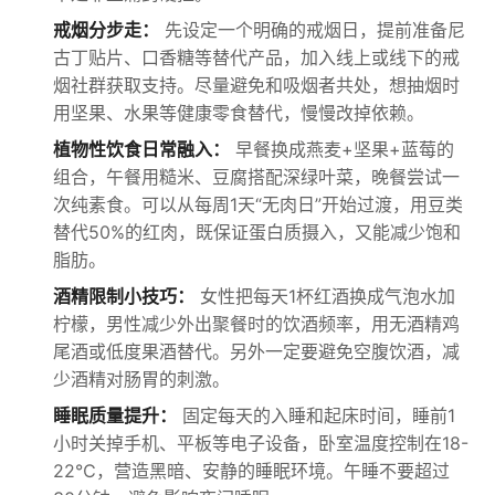
戒烟分步走：
先设定一个明确的戒烟日，提前准备尼
古丁贴片、口香糖等替代产品，加入线上或线下的戒
烟社群获取支持。尽量避免和吸烟者共处，想抽烟时
用坚果、水果等健康零食替代，慢慢改掉依赖。
植物性饮食日常融入：
早餐换成燕麦+坚果+蓝莓的
组合，午餐用糙米、豆腐搭配深绿叶菜，晚餐尝试一
次纯素食。可以从每周1天“无肉日”开始过渡，用豆类
替代50%的红肉，既保证蛋白质摄入，又能减少饱和
脂肪。
酒精限制小技巧：
女性把每天1杯红酒换成气泡水加
柠檬，男性减少外出聚餐时的饮酒频率，用无酒精鸡
尾酒或低度果酒替代。另外一定要避免空腹饮酒，减
少酒精对肠胃的刺激。
睡眠质量提升：
固定每天的入睡和起床时间，睡前1
小时关掉手机、平板等电子设备，卧室温度控制在18-
22℃，营造黑暗、安静的睡眠环境。午睡不要超过