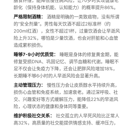
膳食纤维，能降低慢性病风险，让70岁时实现健康老
龄化（保持身体机能、认知能力）的概率提升86%。
严格限制酒精：
酒精是明确的一类致癌物，没有所谓
的“安全剂量”。男性每天饮酒不超过2标准杯（约
200ml红酒），女性不超过1杯，过量饮酒会让早逝风
险上升32%，哪怕是少量饮酒，也会对肝脏和心血管
造成累积损伤。
睡够7-9小时优质觉：
睡眠是身体的修复黄金期，能
修复受损DNA、巩固记忆、调节血糖和代谢。睡眠不
足不仅会让免疫力下降，还会让肥胖风险增加18%，
长期睡不够6小时的人早逝风险会显著升高。
主动管理压力：
慢性压力会让皮质醇水平持续升高，
损伤心血管和免疫系统，加速衰老。通过深呼吸、社
交、兴趣爱好等方式缓解压力，能降低22%的早逝风
险，心理状态的健康和身体同等重要。
维护积极社交关系：
社交孤立的人早死风险比正常人
高32%，高质量的社交能提供情感支持、缓冲压力，