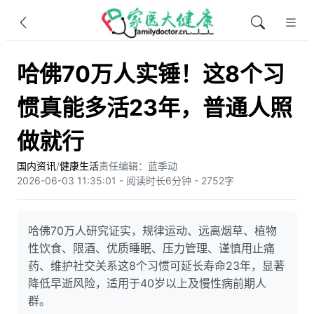
哈佛70万人实锤！这8个习
惯真能多活23年，普通人照
做就行
国内资讯
/
健康生活
责任编辑：蓝季动
2026-06-03 11:35:01 - 阅读时长6分钟 - 2752字
哈佛70万人研究证实，规律运动、远离烟草、植物
性饮食、限酒、优质睡眠、压力管理、谨慎用止痛
药、维护社交关系这8个习惯可延长寿命23年，显著
降低早逝风险，适用于40岁以上及慢性病前期人
群。