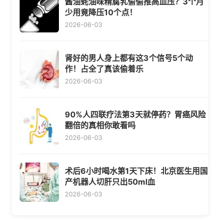
酱油蚝油味精腐乳偷偷推高血压？3个月
少用竟降压10个点！
2026-06-03
肾好的男人身上都有这3个信号5个动
作！占全了真该偷着乐
2026-06-03
90%人四联疗法第3天就停药？胃癌风险
翻倍的真相你敢看吗
2026-06-03
术后6小时喝水第1天下床！北京医生用国
产机器人切肝只出50ml血
2026-06-03