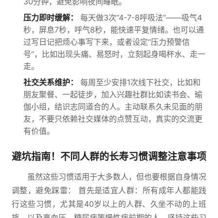
30分钟，避免影响夜间睡眠。
压力即时缓解：
每天做3次“4-7-8呼吸法”——吸气4
秒，屏息7秒，呼气8秒，能快速平复情绪。也可以通
过写日记把烦心事写下来，或者设定“压力预警信
号”，比如出现头痛、易怒时，立刻起身喝杯水、走一
走。
社交关系维护：
每周至少安排1次线下社交，比如和
朋友聚餐、一起徒步，加入兴趣社群比如读书会、瑜
伽小组，结识志同道合的人。主动联系久未见面的朋
友，不要只依赖社交媒体的点赞互动，真实的交流更
有价值。
避坑指南！不同人群的长寿习惯调整注意事项
虽然这些习惯适用于大多数人，但也要根据自身情况
调整，避免踩雷： 首先是适宜人群：所有成年人都能践
行这些习惯，尤其是40岁以上的人群、久坐不动的上班
族，以及高血压、糖尿病等慢性病前期的人，坚持这些习