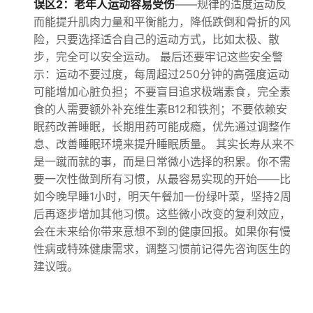
误区2：老年人运动容易受伤
——规律的适度运动反
而能提升肌肉力量和平衡能力，降低跌倒和骨折的风
险，只要选择适合自己的运动方式，比如太极、散
步，完全可以安全运动。 最后还要牢记这些安全警
示：运动不要过度，每周超过250分钟的高强度运动
可能增加心脏负担；不要盲目追求极端素食，完全素
食的人需要额外补充维生素B12和铁剂；不要依赖安
眠药改善睡眠，长期用药可能成瘾，优先通过调整作
息、改善睡眠环境来提升睡眠质量。 其实长寿从来不
是一蹴而就的事，而是日常微小选择的积累。你不需
要一次性做到所有习惯，从最容易实现的开始——比
如今晚早睡1小时，明天午餐加一份绿叶菜，坚持2周
后再逐步增加其他习惯。这些微小改变的复利效应，
会在未来给你带来意想不到的健康回报。如果你有慢
性病或特殊健康需求，调整习惯前记得先咨询医生的
建议哦。