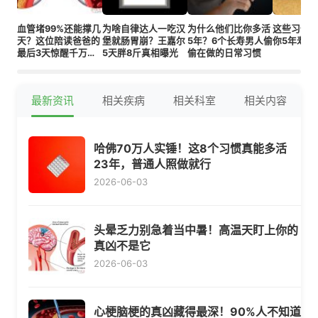
血管堵99%还能撑几
为啥自律达人一吃汉
为什么他们比你多活
这些习惯
天？这位陪读爸爸的
堡就肠胃崩？王嘉尔
5年？6个长寿男人偷
你5年寿命
最后3天惊醒千万家
5天胖8斤真相曝光
偷在做的日常习惯
长！
最新资讯
相关疾病
相关科室
相关内容
哈佛70万人实锤！这8个习惯真能多活
23年，普通人照做就行
2026-06-03
头晕乏力别急着当中暑！高温天盯上你的
真凶不是它
2026-06-03
心梗脑梗的真凶藏得最深！90%人不知道