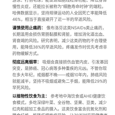
游泳、打羽毛球，能促进细胞线粒体功能、降低身体
慢性炎症，还能拉长被称为“细胞寿命时钟”的端粒。
哈佛数据显示，坚持规律运动的人全因死亡率能降低
46%，相当于直接避开了近一半的早逝风险。
谨慎使用止痛药：
像布洛芬这类NSAIDs类止痛药，
长期滥用会损伤胃肠黏膜和肾脏，增加消化道出血、
肾衰竭的风险。研究表明，减少这类药物的不合理使
用，能降低38%的早逝风险，疼痛发作时优先考虑非
药物缓解方式。
彻底远离烟草：
吸烟会直接损伤血管内皮、引发基因
突变，是肺癌、冠心病等多种重疾的元凶。不管你现
在多大年纪，戒烟都不晚——戒烟10年内，肺癌风险
就能减半，坚持不吸烟或避免二手烟，能降低29%的
早死风险。
以植物性饮食为主：
参考地中海饮食或AHEI健康饮
食模式，多吃深绿叶菜、全谷物、坚果、豆类，减少
红肉和超加工食品的摄入。这类饮食富含抗氧化剂和