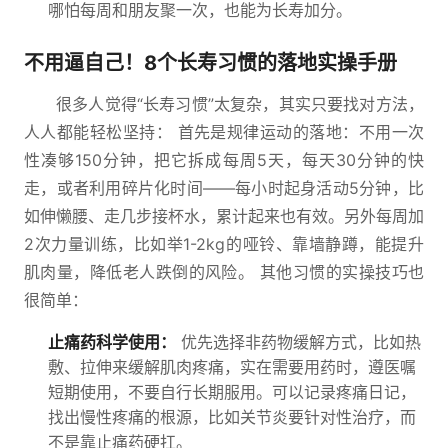
哪怕每周和朋友聚一次，也能为长寿加分。
不用逼自己！8个长寿习惯的落地实操手册
很多人觉得“长寿习惯”太复杂，其实只要找对方法，
人人都能轻松坚持： 首先是规律运动的落地：不用一次
性凑够150分钟，把它拆成每周5天，每天30分钟的快
走，或者利用碎片化时间——每小时起身活动5分钟，比
如伸懒腰、走几步接杯水，累计起来也有效。另外每周加
2次力量训练，比如举1-2kg的哑铃、靠墙静蹲，能提升
肌肉量，降低老人跌倒的风险。 其他习惯的实操技巧也
很简单：
止痛药科学使用：
优先选择非药物缓解方式，比如热
敷、拉伸来缓解肌肉疼痛，实在需要用药时，遵医嘱
短期使用，不要自行长期服用。可以记录疼痛日记，
找出慢性疼痛的根源，比如关节炎要针对性治疗，而
不是靠止痛药硬扛。