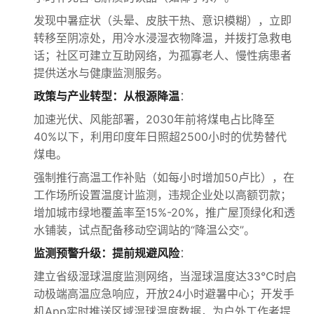
发现中暑症状（头晕、皮肤干热、意识模糊），立即
转移至阴凉处，用冷水浸湿衣物降温，并拨打急救电
话；社区可建立互助网络，为孤寡老人、慢性病患者
提供送水与健康监测服务。
政策与产业转型：从根源降温
：
加速光伏、风能部署，2030年前将煤电占比降至
40%以下，利用印度年日照超2500小时的优势替代
煤电。
强制推行高温工作补贴（如每小时增加50卢比），在
工作场所设置温度计监测，违规企业处以高额罚款；
增加城市绿地覆盖率至15%-20%，推广屋顶绿化和透
水铺装，试点配备移动空调站的“降温公交”。
监测预警升级：提前规避风险
：
建立省级湿球温度监测网络，当湿球温度达33℃时启
动极端高温应急响应，开放24小时避暑中心；开发手
机App实时推送区域湿球温度数据，为户外工作者提