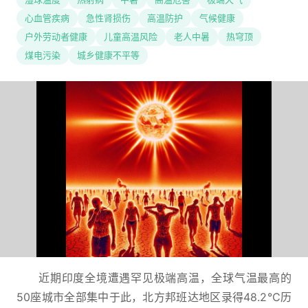
心血管疾病
急性肾损伤
高温防护
气候健康
户外劳动者健康
儿童高温风险
老人中暑
热穹顶
煤电污染
城乡健康不平等
近期印度全境遭遇罕见极端高温，全球气温最高的
50座城市全部集中于此，北方邦班达地区录得48.2℃历