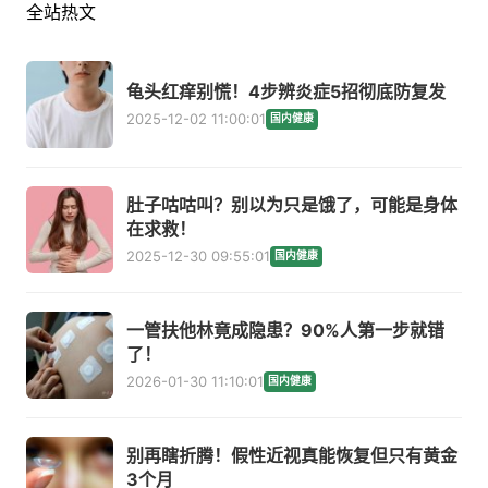
全站热文
龟头红痒别慌！4步辨炎症5招彻底防复发
2025-12-02 11:00:01
国内健康
肚子咕咕叫？别以为只是饿了，可能是身体
在求救！
2025-12-30 09:55:01
国内健康
一管扶他林竟成隐患？90%人第一步就错
了！
2026-01-30 11:10:01
国内健康
别再瞎折腾！假性近视真能恢复但只有黄金
3个月