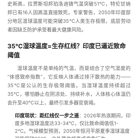
史新高，拉贾斯坦邦珀洛迪镇气温突破51℃，特伦甘纳
邦已有16人因高温直接致死。专家警告，2050年印度部
分地区湿球温度可能突破35℃人类生存极限，底层劳动
者因缺乏防护承受着最大健康风险。
35℃湿球温度=生存红线？印度已逼近致命
阈值
湿球温度不是单纯的气温，而是结合了空气湿度的
“体感致命指数”，它反映人体通过排汗散热的能力——
35℃是公认的生存极限阈值。当湿球温度持续超过
35℃，哪怕静止在阴凉处、持续补水，人体核心体温仍
会升至40℃以上，最终引发多器官衰竭。
印度现状：距红线仅一步之遥
：2026年热浪期间，印
度多地湿球温度达33-34℃，仅比致命阈值低1-
2℃。气候模型预测，2050年恒河平原夏季湿球温度