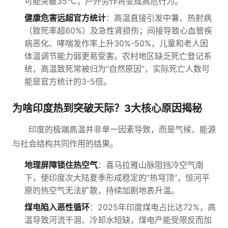
可能突破35℃，户外劳作将变成高危行为。
健康危害远超官方统计
：高温直接引发中暑、热射病
（致死率超60%）及急性肾损伤；间接导致心血管疾
病恶化、哮喘发作率上升30%-50%，儿童和老人因
体温调节能力弱更易受害。农村地区缺乏死亡登记系
统，高温致死常被归为“自然原因”，实际死亡人数可
能是官方统计的3-5倍。
为啥印度热到突破天际？3大核心原因揭秘
印度的极端高温并非单一因素导致，而是气候、能源
与社会结构共同作用的结果。
地理屏障锁住热空气
：喜马拉雅山脉阻挡冷空气南
下，使印度次大陆夏季形成稳定的“热穹顶”，恒河平
原的热空气无法扩散，持续加剧地表升温。
煤电陷入恶性循环
：2025年印度煤电占比达72%，高
温导致河流干涸、冷却水短缺，煤电产能受限反而加