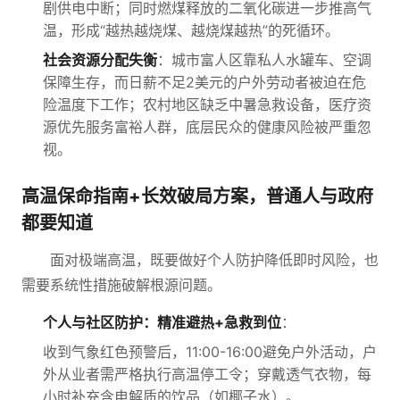
剧供电中断；同时燃煤释放的二氧化碳进一步推高气
温，形成“越热越烧煤、越烧煤越热”的死循环。
社会资源分配失衡
：城市富人区靠私人水罐车、空调
保障生存，而日薪不足2美元的户外劳动者被迫在危
险温度下工作；农村地区缺乏中暑急救设备，医疗资
源优先服务富裕人群，底层民众的健康风险被严重忽
视。
高温保命指南+长效破局方案，普通人与政府
都要知道
面对极端高温，既要做好个人防护降低即时风险，也
需要系统性措施破解根源问题。
个人与社区防护：精准避热+急救到位
：
收到气象红色预警后，11:00-16:00避免户外活动，户
外从业者需严格执行高温停工令；穿戴透气衣物，每
小时补充含电解质的饮品（如椰子水）。