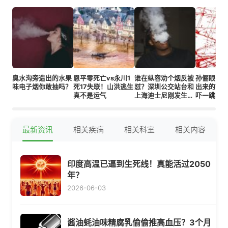
臭水沟旁造出的水果
恩平零死亡vs永川1
谁在纵容劝个烟反被
孙俪眼白
味电子烟你敢抽吗？
死17失联！山洪逃生
怼？深圳公交站台和
出来的？
真不是运气
上海迪士尼刚发生的
吓一跳！
冲突真相！
最新资讯
相关疾病
相关科室
相关内容
印度高温已逼到生死线！真能活过2050
年？
2026-06-03
酱油蚝油味精腐乳偷偷推高血压？3个月