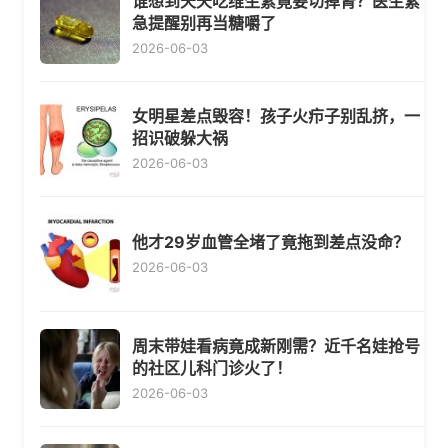
谁想到天天吃维生素竟要切掉肾？医生紧
急提醒别再当糖嚼了
2026-06-03
女明星差点毁容！孩子火疖子别乱挤，一
招识破躲大祸
2026-06-03
他才29岁血管全堵了竟拖到差点没命？
2026-06-03
周末带娃看病竟成新刚需？近千名娃抢号
的社区儿科门诊火了！
2026-06-03