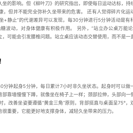
久坐的影响。但《柳叶刀》的研究指出，即使每日运动达标，持
康，但并不能完全弥补久坐带来的危害。 还有人觉得碎片化运
久坐+静止”的代谢差异可以发现，每30分钟进行5分钟活动是有
糖波动，对身体健康有积极作用。 另外，“站立办公桌万能论
立，可能会引发腰椎问题。站立桌应该动态交替使用，而不是一
！
则，即每30分钟起身5分钟，每日累计7小时非久坐状态。起身时可以
背部靠墙慢慢下蹲，就像坐在椅子上一样；颈部拉伸，头部向一
，改善坐姿要遵循“黄金三角”原则，背部挺直与桌面呈75°，
也很重要，它能更好地支撑身体，减轻久坐带来的压力。