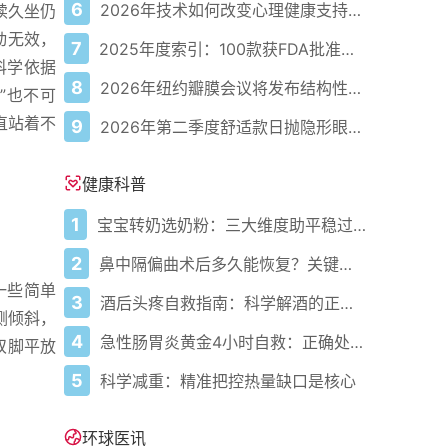
6
2026年技术如何改变心理健康支持的获取方式
续久坐仍
动无效，
7
2025年度索引：100款获FDA批准的AI驱动医疗设备
科学依据
8
2026年纽约瓣膜会议将发布结构性心脏病最新研究成果
”也不可
直站着不
9
2026年第二季度舒适款日抛隐形眼镜推荐，优瞳主打长效佩戴体验
健康科普
1
宝宝转奶选奶粉：三大维度助平稳过渡
2
鼻中隔偏曲术后多久能恢复？关键看这几点
做一些简单
3
酒后头疼自救指南：科学解酒的正确打开方式
侧倾斜，
4
急性肠胃炎黄金4小时自救：正确处置与误区避坑关键
双脚平放
5
科学减重：精准把控热量缺口是核心
环球医讯