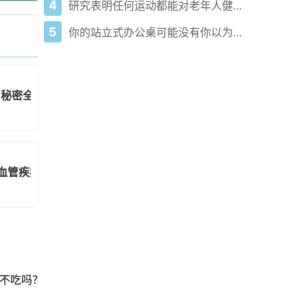
4
研究表明任何运动都能对老年人健康有益
5
你的站立式办公桌可能没有你以为的健康益处，研究发现
？秘密全在这！
血管疾病风险！
不吃吗？