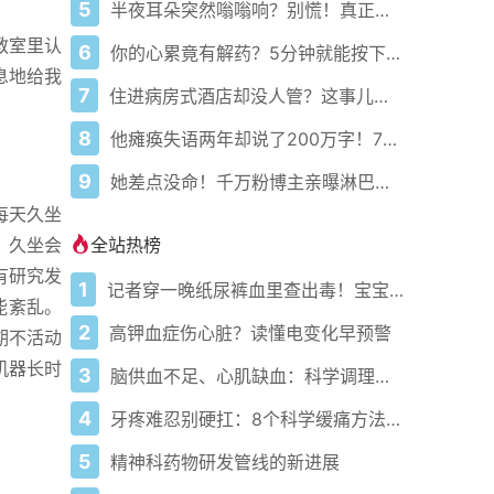
5
半夜耳朵突然嗡嗡响？别慌！真正原因可能和你想的完全不一样
教室里认
6
你的心累竟有解药？5分钟就能按下暂停键！
息地给我
7
住进病房式酒店却没人管？这事儿到底谁来负责！
8
他瘫痪失语两年却说了200万字！7岁女儿听爸爸讲笑话笑出声
9
她差点没命！千万粉博主亲曝淋巴结肿大竟是癌症前兆
每天久坐
全站热榜
，久坐会
有研究发
1
记者穿一晚纸尿裤血里查出毒！宝宝血液浓度竟是成人的5倍？
能紊乱。
2
高钾血症伤心脏？读懂电变化早预警
期不活动
机器长时
3
脑供血不足、心肌缺血：科学调理全攻略
4
牙疼难忍别硬扛：8个科学缓痛方法收好
5
精神科药物研发管线的新进展