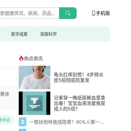
手机版
医学成果
探索科学
！
热点资讯
龟头红痒别慌！4步辨炎
症5招彻底防复发
善坐
记者穿一晚纸尿裤血里查
出毒！宝宝血液浓度竟是
成人的5倍？
善坐姿
3
一管扶他林竟成隐患？90%人第一步就错了！