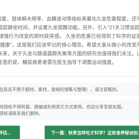
疲劳度、肢体麻木频率、血糖波动等指标来量化久坐危害程度。还
踪静坐时间，并设置久坐提醒功能。另外，引入“21天习惯追踪
增强行为改变的即时获得感。 久坐的危害已经得到了科学的证
即健康”，这是我们应该牢记的核心理念。希望大家从微小的改变
未来，关于久坐与肠道菌群失衡等方面的研究也值得我们关注。
注意的是，糖尿病患者需在医生指导下调整运动强度。
（包括且不限于题材，素材，提纲的搜集与整理），请注意甄别。
经授权不得转载、摘编或利用其它方式使用。欢迎分享至朋友圈。
侵权请联系我们删除。
上一篇：睡够8小时还没精神？睡眠质量评估了解一下！
下一篇：秋季怎样