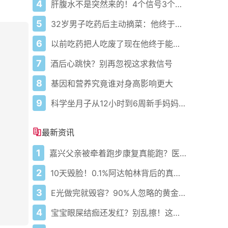
4
肝腹水不是突然来的！4个信号3个管理要点别等肚子鼓起来
5
32岁男子吃药后主动摘菜：他终于活过来了？
6
以前吃药把人吃废了现在他终于能好起来了
7
酒后心跳快？别再忽视这求救信号
8
基因和营养究竟谁对身高影响更大
9
科学坐月子从12小时到6周新手妈妈必藏护理攻略
最新资讯
1
嘉兴父亲被牵着跑步康复真能跑？医生悄悄说这5步错一步就白练
2
10天毁脸！0.1%阿达帕林背后的真相你敢看吗？
3
E光做完就毁容？90%人忽略的黄金7天护理真相！
4
宝宝眼屎结痂还发红？别乱擦！这病正在偷偷堵住泪道