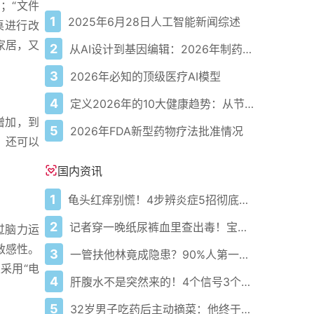
；“文件
1
2025年6月28日人工智能新闻综述
桌进行改
家居，又
2
从AI设计到基因编辑：2026年制药领域重大突破
3
2026年必知的顶级医疗AI模型
4
定义2026年的10大健康趋势：从节律健康到冷热交替疗法
增加，到
5
2026年FDA新型药物疗法批准情况
，还可以
国内资讯
1
龟头红痒别慌！4步辨炎症5招彻底防复发
2
记者穿一晚纸尿裤血里查出毒！宝宝血液浓度竟是成人的5倍？
过脑力运
敏感性。
3
一管扶他林竟成隐患？90%人第一步就错了！
采用“电
4
肝腹水不是突然来的！4个信号3个管理要点别等肚子鼓起来
5
32岁男子吃药后主动摘菜：他终于活过来了？