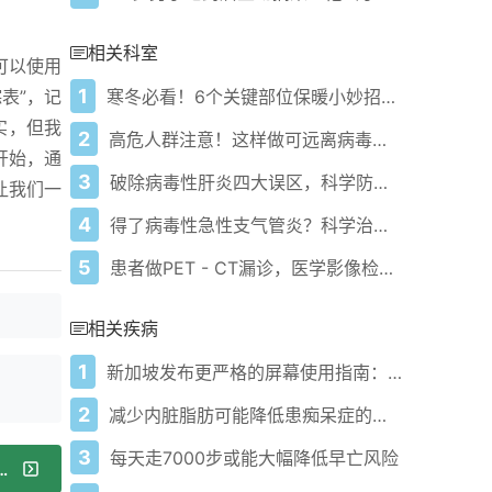
相关科室
可以使用
1
寒冬必看！6个关键部位保暖小妙招助你健康过冬
表”，记
实，但我
2
高危人群注意！这样做可远离病毒性脑膜脑炎！
开始，通
3
破除病毒性肝炎四大误区，科学防治守护健康！
让我们一
4
得了病毒性急性支气管炎？科学治疗管理建议请收好！
5
患者做PET - CT漏诊，医学影像检查到底咋选？
相关疾病
1
新加坡发布更严格的屏幕使用指南：用餐时禁止儿童使用设备并关闭电视
2
减少内脏脂肪可能降低患痴呆症的风险，研究表明
3
每天走7000步或能大幅降低早亡风险
吃才科学？这些食养秘诀别错过！