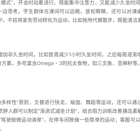
立模式”，开会时站着进行，既能集中注意力，又能减少久坐时间
一边思考。学生群体在课间可以远眺，放松眼睛，还可以对课
中，不妨将家务劳动转化为运动，比如拖地代替散步，既能清洁
步增加非久坐时间。比如首周减少1小时久坐时间，之后每周逐渐
方案，多吃富含Omega - 3的抗炎食物，如三文鱼、亚麻籽等
“微运动多样性”原则，交替进行快走、瑜伽、舞蹈等运动，还可以通
肥胖人群可以制定“渐进式减坐计划”，结合阻力训练改善胰岛素
“驾驶舱微运动清单”，在停车间隙做一些简单的运动；客服可以
。