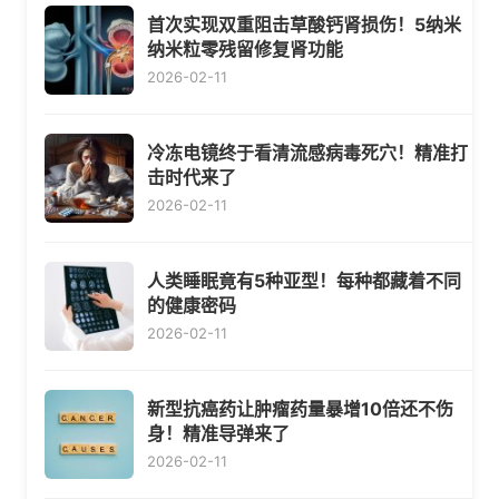
首次实现双重阻击草酸钙肾损伤！5纳米
纳米粒零残留修复肾功能
2026-02-11
冷冻电镜终于看清流感病毒死穴！精准打
击时代来了
2026-02-11
人类睡眠竟有5种亚型！每种都藏着不同
的健康密码
2026-02-11
新型抗癌药让肿瘤药量暴增10倍还不伤
身！精准导弹来了
2026-02-11