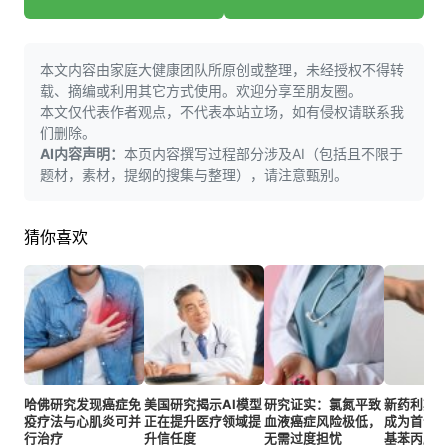
本文内容由家庭大健康团队所原创或整理，未经授权不得转
载、摘编或利用其它方式使用。欢迎分享至朋友圈。
本文仅代表作者观点，不代表本站立场，如有侵权请联系我
们删除。
AI内容声明：
本页内容撰写过程部分涉及AI（包括且不限于
题材，素材，提纲的搜集与整理），请注意甄别。
猜你喜欢
哈佛研究发现癌症免
美国研究揭示AI模型
研究证实：氯氮平致
新药利斯
疫疗法与心肌炎可并
正在提升医疗领域提
血液癌症风险极低，
成为首个
行治疗
升信任度
无需过度担忧
基苯丙胺